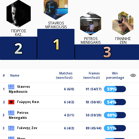
STAVROS
MPAIKOUSIS
ΓΙΏΡΓΟΣ
ΚΑΣ.
PETROS
ΓΙΆΝΝΗΣ
MENEGAKIS
ΖΕΝ
Matches
Frames
Win
#
Name
(won/lost)
(won/lost)
percentage
Stavros
59%
1
6 (6/0)
91 (54/37)
Mpaikousis
54%
Γιώργος Κασ.
2
6 (4/2)
93 (50/43)
Petros
60%
3
4 (3/1)
50 (30/20)
Menegakis
51%
Γιάννης Ζεν
3
6 (4/2)
89 (45/44)
Mary