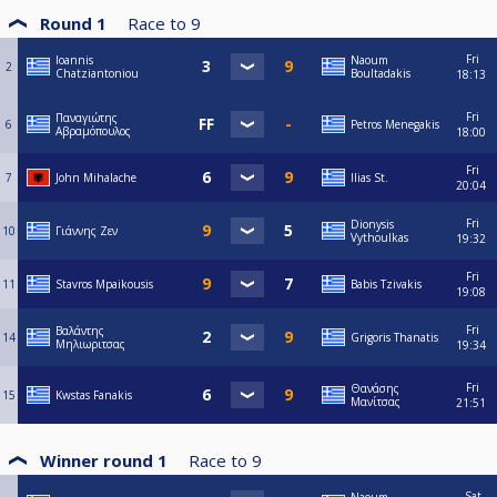
Round 1
Race to
9
Fri
Ioannis
Naoum
2
Chatziantoniou
Boultadakis
18:13
Fri
Παναγιώτης
6
Petros Menegakis
Αβραμόπουλος
18:00
Fri
7
John Mihalache
Ilias St.
20:04
Fri
Dionysis
10
Γιάννης Ζεν
Vythoulkas
19:32
Fri
11
Stavros Mpaikousis
Babis Tzivakis
19:08
Fri
Βαλάντης
14
Grigoris Thanatis
Μηλιωριτσας
19:34
Fri
Θανάσης
15
Kwstas Fanakis
Μανίτσας
21:51
Winner round 1
Race to
9
Sat