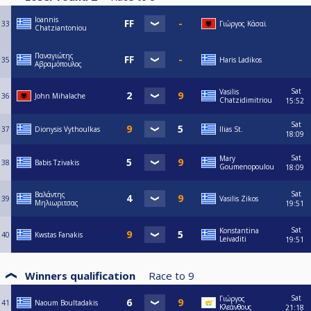
Ioannis
33
Γιώργος Κάσαϊ
Chatziantoniou
Παναγιώτης
35
Haris Ladikos
Αβραμόπουλος
Sat
Vasilis
36
John Mihalache
Chatzidimitriou
15:52
Sat
37
Dionysis Vythoulkas
Ilias St.
18:09
Sat
Mary
38
Babis Tzivakis
Goumenopoulou
18:09
Sat
Βαλάντης
39
Vasilis Zikos
Μηλιωριτσας
19:51
Sat
Konstantina
40
Kwstas Fanakis
Leivaditi
19:51
Winners qualification
Race to
9
Sat
Γιώργος
41
Naoum Boultadakis
Κλεάνθους
21:18