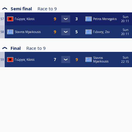
Semi final
Race to
9
Sun
57
Γιώργος Κάσαϊ
Petros Menegakis
20:11
Sun
58
Stavros Mpaikousis
Γιάννης Ζεν
20:11
Final
Race to
9
Sun
Stavros
59
Γιώργος Κάσαϊ
Mpaikousis
22:15