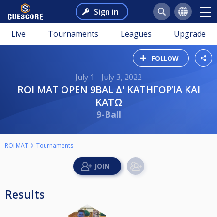
Sign in
Live
Tournaments
Leagues
Upgrade
FOLLOW
July 1 - July 3, 2022
ROI MAT OPEN 9BAL Δ' ΚΑΤΗΓΟΡΊΑ ΚΑΙ
ΚΑΤΩ
9-Ball
ROI MAT
Tournaments
Results