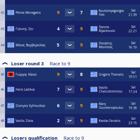
Sat
Koutsimpogiorgos
42
Petros Menegakis
Ilias
21:39
Sat
Stavros
43
Γιάννης Ζεν
Mpaikousis
22:21
Sat
Θανάσης
44
Μάνος Βαρβαρούλας
Μανίτσας
16:10
Loser round 3
Race to
9
Sat
45
Γιώργος Κάσαϊ
Grigoris Thanatis
19:51
Sat
Vasilis
46
Haris Ladikos
Chatzidimitriou
17:24
Sat
Mary
47
Dionysis Vythoulkas
Goumenopoulou
19:38
Sat
48
Vasilis Zikos
Kwstas Fanakis
23:15
Losers qualification
Race to
9