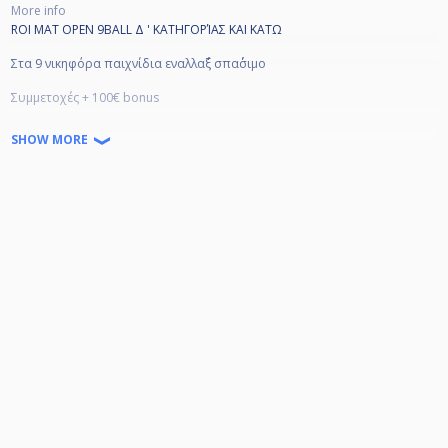
More info
ROI MAT OPEN 9BALL Δ ' ΚΑΤΗΓΟΡΊΑΣ ΚΑΙ ΚΑΤΩ
Στα 9 νικηφόρα παιχνίδια εναλλα΄΄ξ σπα΄΄σιμο
Συμμετοχές + 100€ bonus
Δ' :25€
SHOW MORE
Ε' : 15€
ΣΤ' :5€