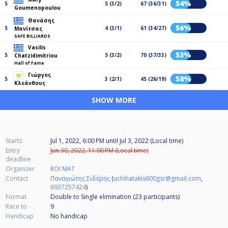
54%
5
5 (3/2)
67 (36/31)
Goumenopoulou
Θανάσης
56%
5
4 (3/1)
61 (34/27)
Μανίτσας
SAFE BILLIARDS
Vasilis
53%
5
5 (3/2)
70 (37/33)
Chatzidimitriou
Hall of Fame
Γιώργος
58%
5
3 (2/1)
45 (26/19)
Κλεάνθους
SHOW MORE
Starts
Jul 1, 2022, 6:00 PM
until
Jul 3, 2022 (Local time)
Entry
Jun 30, 2022, 11:00 PM (Local time)
deadline
Organizer
ROI MAT
Contact
Παναγιώτης Σιδέρης
(
uchihatakis600gsr@gmail.com
,
6937257424
)
Format
Double to Single elimination (23
participants
)
Race to
9
Handicap
No handicap