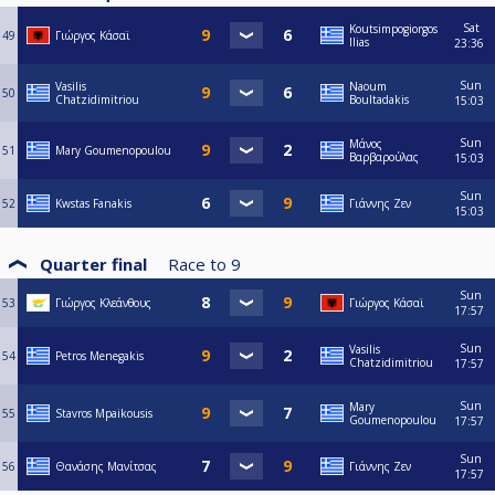
Sat
Koutsimpogiorgos
49
Γιώργος Κάσαϊ
Ilias
23:36
Sun
Vasilis
Naoum
50
Chatzidimitriou
Boultadakis
15:03
Sun
Μάνος
51
Mary Goumenopoulou
Βαρβαρούλας
15:03
Sun
52
Kwstas Fanakis
Γιάννης Ζεν
15:03
Quarter final
Race to
9
Sun
53
Γιώργος Κλεάνθους
Γιώργος Κάσαϊ
17:57
Sun
Vasilis
54
Petros Menegakis
Chatzidimitriou
17:57
Sun
Mary
55
Stavros Mpaikousis
Goumenopoulou
17:57
Sun
56
Θανάσης Μανίτσας
Γιάννης Ζεν
17:57