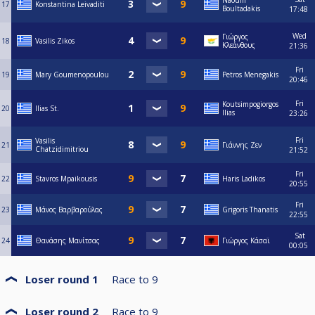
Naoum
17
Konstantina Leivaditi
Boultadakis
17:48
Wed
Γιώργος
18
Vasilis Zikos
Κλεάνθους
21:36
Fri
19
Mary Goumenopoulou
Petros Menegakis
20:46
Fri
Koutsimpogiorgos
20
Ilias St.
Ilias
23:26
Fri
Vasilis
21
Γιάννης Ζεν
Chatzidimitriou
21:52
Fri
22
Stavros Mpaikousis
Haris Ladikos
20:55
Fri
23
Μάνος Βαρβαρούλας
Grigoris Thanatis
22:55
Sat
24
Θανάσης Μανίτσας
Γιώργος Κάσαϊ
00:05
Loser round 1
Race to
9
Loser round 2
Race to
9