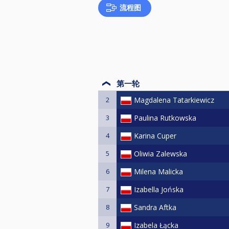
流程图
第一轮
2
Magdalena Tatarkiewicz
3
Paulina Rutkowska
4
Karina Cuper
5
Oliwia Zalewska
6
Milena Malicka
7
Izabella Jońska
8
Sandra Aftka
9
Izabela Łącka