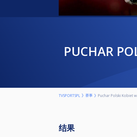
PUCHAR POL
赛事
TVSPORTSPL
Puchar Polski Kobiet w 
结果