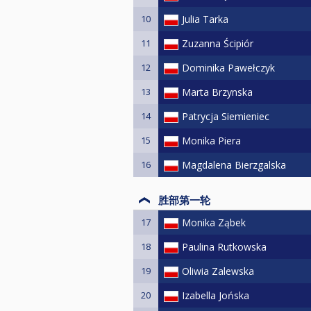
10
Julia Tarka
11
Zuzanna Ścipiór
12
Dominika Pawełczyk
13
Marta Brzynska
14
Patrycja Siemieniec
15
Monika Piera
16
Magdalena Bierzgalska
胜部第一轮
17
Monika Ząbek
18
Paulina Rutkowska
19
Oliwia Zalewska
20
Izabella Jońska