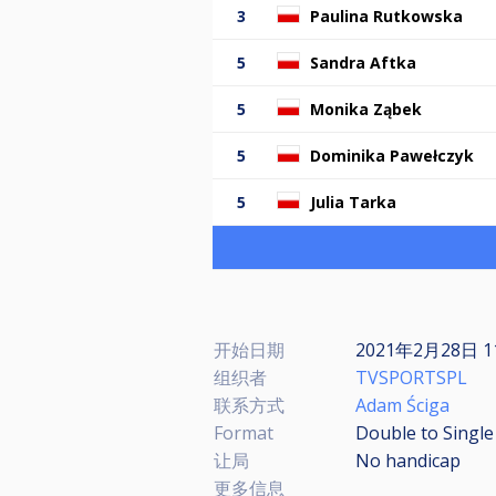
3
Paulina Rutkowska
5
Sandra Aftka
5
Monika Ząbek
5
Dominika Pawełczyk
5
Julia Tarka
开始日期
2021年2月28日 1
组织者
TVSPORTSPL
联系方式
Adam Ściga
Format
Double to Single
让局
No handicap
更多信息