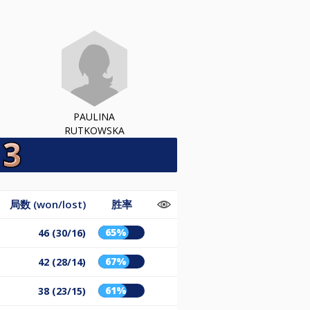
PAULINA
RUTKOWSKA
局数 (won/lost)
胜率
65%
46 (30/16)
67%
42 (28/14)
61%
38 (23/15)