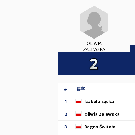
OLIWIA
ZALEWSKA
#
名字
1
Izabela Łącka
2
Oliwia Zalewska
3
Bogna Świtała