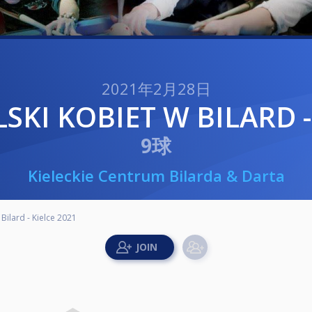
2021年2月28日
SKI KOBIET W BILARD -
9球
Kieleckie Centrum Bilarda & Darta
Bilard - Kielce 2021