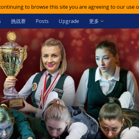
 continuing to browse this site you are agreeing to our use o
挑战赛
更多
s
Posts
Upgrade