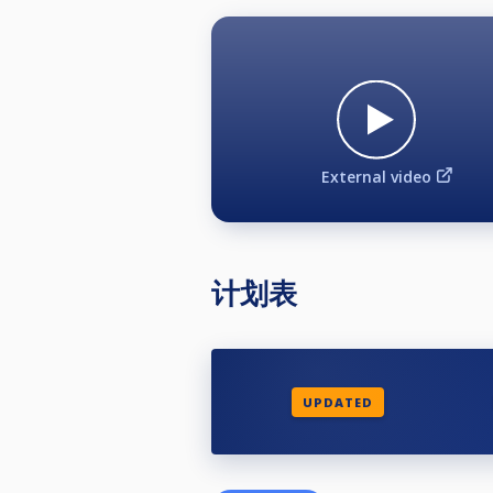
External video
计划表
UPDATED