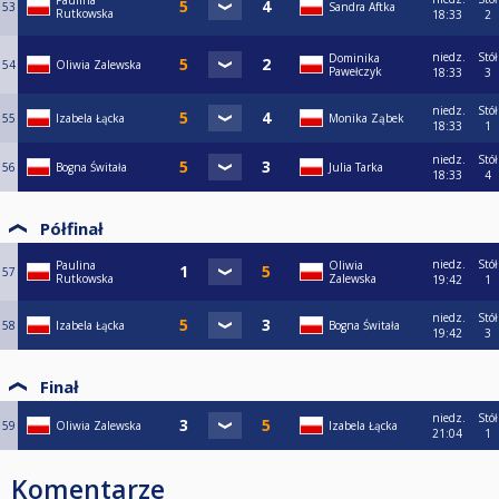
Paulina
53
Sandra Aftka
Rutkowska
18:33
2
niedz.
Stół
Dominika
54
Oliwia Zalewska
Pawełczyk
18:33
3
niedz.
Stół
55
Izabela Łącka
Monika Ząbek
18:33
1
niedz.
Stół
56
Bogna Świtała
Julia Tarka
18:33
4
Półfinał
niedz.
Stół
Paulina
Oliwia
57
Rutkowska
Zalewska
19:42
1
niedz.
Stół
58
Izabela Łącka
Bogna Świtała
19:42
3
Finał
niedz.
Stół
59
Oliwia Zalewska
Izabela Łącka
21:04
1
Komentarze