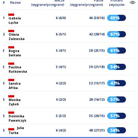
Mecze
Partie
Procent
#
Nazwa
(wygrane/przegrane)
(wygrane/przegrane)
zwycięstw
65%
1
6 (6/0)
46 (30/16)
Izabela
Łącka
67%
2
6 (5/1)
42 (28/14)
Oliwia
Zalewska
61%
3
5 (4/1)
38 (23/15)
Bogna
Świtała
54%
3
5 (4/1)
39 (21/18)
Paulina
Rutkowska
47%
5
4 (2/2)
32 (15/17)
Sandra
Aftka
57%
5
4 (2/2)
28 (16/12)
Monika
Ząbek
57%
5
5 (3/2)
35 (20/15)
Dominika
Pawełczyk
Julia
56%
5
6 (4/2)
48 (27/21)
Tarka