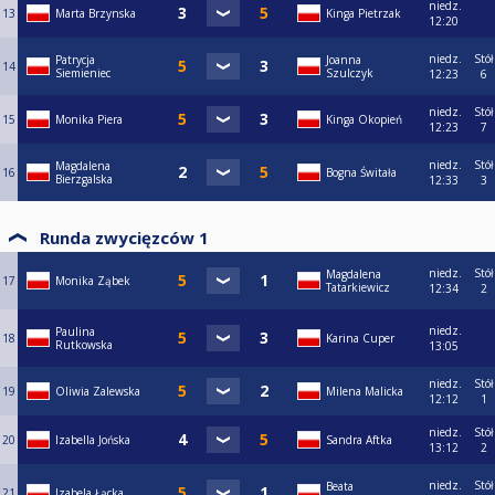
niedz.
13
Marta Brzynska
Kinga Pietrzak
12:20
niedz.
Stół
Patrycja
Joanna
14
Siemieniec
Szulczyk
12:23
6
niedz.
Stół
15
Monika Piera
Kinga Okopień
12:23
7
niedz.
Stół
Magdalena
16
Bogna Świtała
Bierzgalska
12:33
3
Runda zwycięzców 1
niedz.
Stół
Magdalena
17
Monika Ząbek
Tatarkiewicz
12:34
2
niedz.
Paulina
18
Karina Cuper
Rutkowska
13:05
niedz.
Stół
19
Oliwia Zalewska
Milena Malicka
12:12
1
niedz.
Stół
20
Izabella Jońska
Sandra Aftka
13:12
2
niedz.
Stół
Beata
21
Izabela Łącka