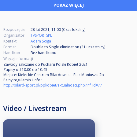
POKAŻ WIĘCEJ
Rozpoczęcie
28 lut 2021, 11:00 (Czas lokalny)
Organizator
TVSPORTSPL
Kontakt
Adam Ściga
Format
Double to Single elimination (31
uczestnicy
)
Handicap
Bez handicapu
Więcej informacji
Zawody zaliczane do Pucharu Polski Kobiet 2021
Zapisy od 10.00 do 10.45
Miejsce: Kieleckie Centrum Bilardowe ul. Plac Moniuszki 2b
Pełny regulamin i info :
http://bilard-sport.pl/ppkobiet/aktualnosci.php?inf_id=77
Video / Livestream