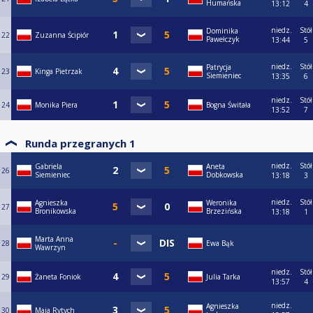
Humańska
13:12
4
niedz.
Stół
Dominika
22
Zuzanna Ścipiór
Pawełczyk
13:44
5
niedz.
Stół
Patrycja
23
Kinga Pietrzak
Siemieniec
13:35
6
niedz.
Stół
24
Monika Piera
Bogna Świtała
13:52
7
Runda przegranych 1
niedz.
Stół
Gabriela
Aneta
26
Siemieniec
Dobkowska
13:18
3
niedz.
Stół
Agnieszka
Weronika
27
Bronikowska
Brzezińska
13:18
1
Marta Anna
28
Ewa Bąk
Wawrzyn
niedz.
Stół
29
Żaneta Foniok
Julia Tarka
13:57
4
niedz.
Agnieszka
30
Maja Rytych