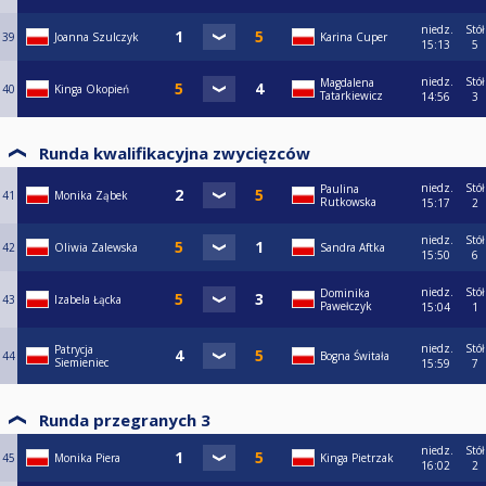
niedz.
Stół
39
Joanna Szulczyk
Karina Cuper
15:13
5
niedz.
Stół
Magdalena
40
Kinga Okopień
Tatarkiewicz
14:56
3
Runda kwalifikacyjna zwycięzców
niedz.
Stół
Paulina
41
Monika Ząbek
Rutkowska
15:17
2
niedz.
Stół
42
Oliwia Zalewska
Sandra Aftka
15:50
6
niedz.
Stół
Dominika
43
Izabela Łącka
Pawełczyk
15:04
1
niedz.
Stół
Patrycja
44
Bogna Świtała
Siemieniec
15:59
7
Runda przegranych 3
niedz.
Stół
45
Monika Piera
Kinga Pietrzak
16:02
2