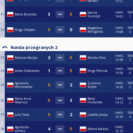
Łachacz
13:57
niedz.
Stół
Joanna
31
Marta Brzynska
Szulczyk
14:02
1
niedz.
Stół
Magdalena
32
Kinga Okopień
Bierzgalska
14:08
3
Runda przegranych 2
niedz.
Stół
33
Martyna Martjas
Monika Piera
14:38
7
niedz.
Stół
34
Aneta Dobkowska
Kinga Pietrzak
14:56
6
niedz.
Stół
Agnieszka
Zuzanna
35
Bronikowska
Ścipiór
14:26
5
niedz.
Stół
Marta Anna
Beata
36
Wawrzyn
Humańska
14:13
2
niedz.
Stół
37
Julia Tarka
Izabella Jońska
15:20
4
niedz.
Agnieszka
38
Milena Malicka
Łachacz
15:19