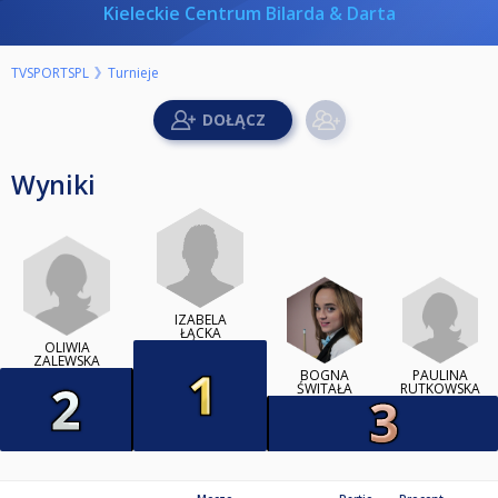
Kieleckie Centrum Bilarda & Darta
TVSPORTSPL
Turnieje
Wyniki
IZABELA
ŁĄCKA
OLIWIA
ZALEWSKA
BOGNA
PAULINA
ŚWITAŁA
RUTKOWSKA