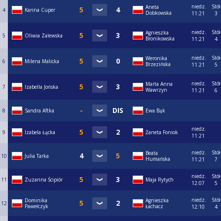
niedz.
Stół
Aneta
4
Karina Cuper
Dobkowska
11:21
3
niedz.
Stół
Agnieszka
5
Oliwia Zalewska
Bronikowska
11:21
4
niedz.
Stół
Weronika
6
Milena Malicka
Brzezińska
11:21
5
niedz.
Stół
Marta Anna
7
Izabella Jońska
Wawrzyn
11:21
6
8
Sandra Aftka
Ewa Bąk
niedz.
9
Izabela Łącka
Żaneta Foniok
11:21
niedz.
Stół
Beata
10
Julia Tarka
Humańska
11:21
7
niedz.
Stół
11
Zuzanna Ścipiór
Maja Rytych
12:07
5
niedz.
Stół
Dominika
Agnieszka
12
Pawełczyk
Łachacz
12:10
4