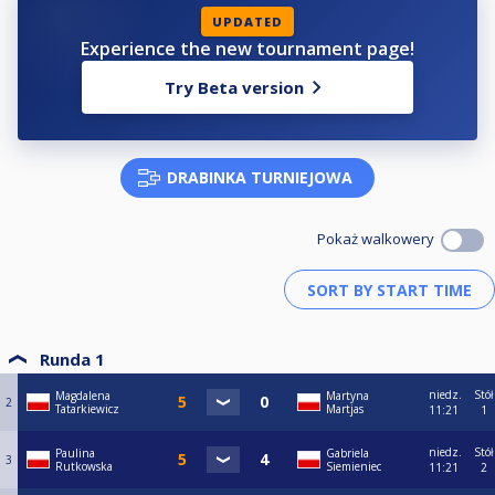
UPDATED
Experience the new tournament page!
Try Beta version
DRABINKA TURNIEJOWA
Pokaż walkowery
Runda 1
niedz.
Stół
Magdalena
Martyna
2
Tatarkiewicz
Martjas
11:21
1
niedz.
Stół
Paulina
Gabriela
3
Rutkowska
Siemieniec
11:21
2