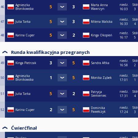
niedz.
Stół
Agnieszka
Marta Anna
46
Bronikowska
Wawrzyn
16:03
3
niedz.
Stół
47
Julia Tarka
Milena Malicka
16:33
4
niedz.
Stół
48
Karina Cuper
Kinga Okopień
16:17
5
Runda kwalifikacyjna przegranych
niedz.
Stół
49
Kinga Pietrzak
Sandra Aftka
16:58
2
niedz.
Stół
Agnieszka
50
Monika Ząbek
Bronikowska
17:01
1
niedz.
Stół
Patrycja
51
Julia Tarka
Siemieniec
17:31
4
niedz.
Stół
Dominika
52
Karina Cuper
Pawełczyk
17:24
3
Ćwierćfinał
niedz.
Stół