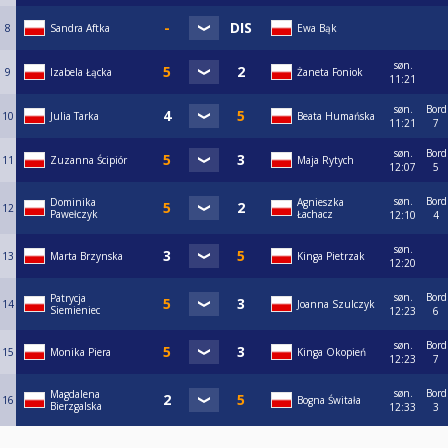
8
Sandra Aftka
Ewa Bąk
søn.
9
Izabela Łącka
Żaneta Foniok
11:21
søn.
Bord
10
Julia Tarka
Beata Humańska
11:21
7
søn.
Bord
11
Zuzanna Ścipiór
Maja Rytych
12:07
5
søn.
Bord
Dominika
Agnieszka
12
Pawełczyk
Łachacz
12:10
4
søn.
13
Marta Brzynska
Kinga Pietrzak
12:20
søn.
Bord
Patrycja
14
Joanna Szulczyk
Siemieniec
12:23
6
søn.
Bord
15
Monika Piera
Kinga Okopień
12:23
7
søn.
Bord
Magdalena
16
Bogna Świtała
Bierzgalska
12:33
3