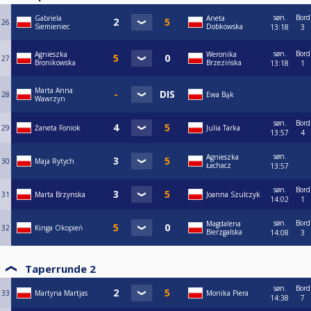
søn.
Bord
Gabriela
Aneta
26
Siemieniec
Dobkowska
13:18
3
søn.
Bord
Agnieszka
Weronika
27
Bronikowska
Brzezińska
13:18
1
Marta Anna
28
Ewa Bąk
Wawrzyn
søn.
Bord
29
Żaneta Foniok
Julia Tarka
13:57
4
søn.
Agnieszka
30
Maja Rytych
Łachacz
13:57
søn.
Bord
31
Marta Brzynska
Joanna Szulczyk
14:02
1
søn.
Bord
Magdalena
32
Kinga Okopień
Bierzgalska
14:08
3
Taperrunde 2
søn.
Bord
33
Martyna Martjas
Monika Piera
14:38
7