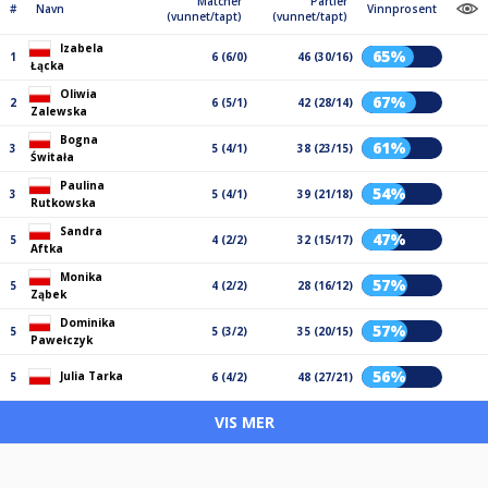
Matcher
Partier
#
Navn
Vinnprosent
(vunnet/tapt)
(vunnet/tapt)
Izabela
65%
1
6 (6/0)
46 (30/16)
Łącka
Oliwia
67%
2
6 (5/1)
42 (28/14)
Zalewska
Bogna
61%
3
5 (4/1)
38 (23/15)
Świtała
Paulina
54%
3
5 (4/1)
39 (21/18)
Rutkowska
Sandra
47%
5
4 (2/2)
32 (15/17)
Aftka
Monika
57%
5
4 (2/2)
28 (16/12)
Ząbek
Dominika
57%
5
5 (3/2)
35 (20/15)
Pawełczyk
56%
Julia Tarka
5
6 (4/2)
48 (27/21)
VIS MER