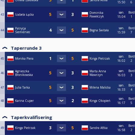
42
Oliwia Zalewska
Sandra Aftka
15:50
6
søn.
Bord
Dominika
43
Izabela Łącka
Pawełczyk
15:04
1
søn.
Bord
Patrycja
44
Bogna Świtała
Siemieniec
15:59
7
Taperrunde 3
søn.
Bord
45
Monika Piera
Kinga Pietrzak
16:02
2
søn.
Bord
Agnieszka
Marta Anna
46
Bronikowska
Wawrzyn
16:03
3
søn.
Bord
47
Julia Tarka
Milena Malicka
16:33
4
søn.
Bord
48
Karina Cuper
Kinga Okopień
16:17
5
Taperkvalifisering
søn.
Bord
49
Kinga Pietrzak
Sandra Aftka
16:58
2