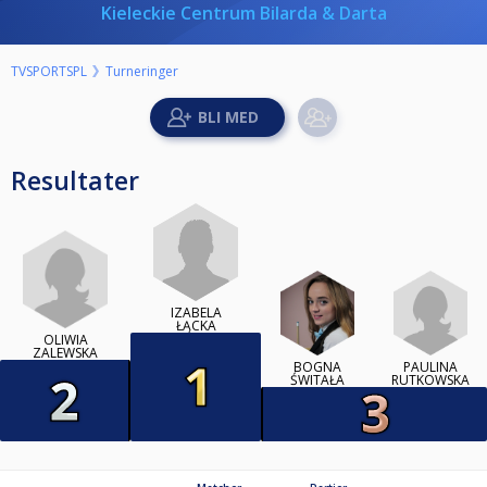
Kieleckie Centrum Bilarda & Darta
TVSPORTSPL
Turneringer
Resultater
IZABELA
ŁĄCKA
OLIWIA
ZALEWSKA
BOGNA
PAULINA
ŚWITAŁA
RUTKOWSKA