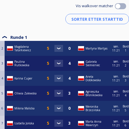
Vis walkover matcher
Runde 1
søn.
Bord
Magdalena
2
Martyna Martjas
Tatarkiewicz
11:21
1
søn.
Bord
Paulina
Gabriela
3
Rutkowska
Siemieniec
11:21
2
søn.
Bord
Aneta
4
Karina Cuper
Dobkowska
11:21
3
søn.
Bord
Agnieszka
5
Oliwia Zalewska
Bronikowska
11:21
4
søn.
Bord
Weronika
6
Milena Malicka
Brzezińska
11:21
5
søn.
Bord
Marta Anna
7
Izabella Jońska
Wawrzyn
11:21
6