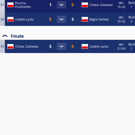
søn.
Bord
Paulina
57
Oliwia Zalewska
Rutkowska
19:42
1
søn.
Bord
58
Izabela Łącka
Bogna Świtała
19:42
3
Finale
søn.
Bord
59
Oliwia Zalewska
Izabela Łącka
21:04
1