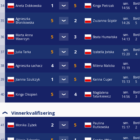
søn.
Bord
34
Aneta Dobkowska
Kinga Pietrzak
14:56
6
søn.
Bord
Agnieszka
35
Zuzanna Ścipiór
Bronikowska
14:26
5
søn.
Bord
Marta Anna
36
Beata Humańska
Wawrzyn
14:13
2
søn.
Bord
37
Julia Tarka
Izabella Jońska
15:20
4
søn.
38
Agnieszka Łachacz
Milena Malicka
15:19
søn.
Bord
39
Joanna Szulczyk
Karina Cuper
15:13
5
søn.
Bord
Magdalena
40
Kinga Okopień
Tatarkiewicz
14:56
3
Vinnerkvalifisering
søn.
Bord
Paulina
41
Monika Ząbek
Rutkowska
15:17
2
søn.
Bord