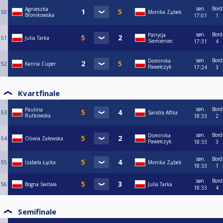
søn.
Bord
Agnieszka
50
Monika Ząbek
Bronikowska
17:01
1
søn.
Bord
Patrycja
51
Julia Tarka
Siemieniec
17:31
4
søn.
Bord
Dominika
52
Karina Cuper
Pawełczyk
17:24
3
Kvartfinale
søn.
Bord
Paulina
53
Sandra Aftka
Rutkowska
18:33
2
søn.
Bord
Dominika
54
Oliwia Zalewska
Pawełczyk
18:33
3
søn.
Bord
55
Izabela Łącka
Monika Ząbek
18:33
1
søn.
Bord
56
Bogna Świtała
Julia Tarka
18:33
4
Semifinale