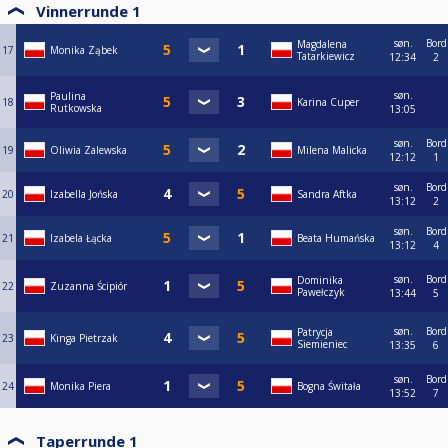
Vinnerrunde 1
søn.
Bord
Magdalena
17
Monika Ząbek
Tatarkiewicz
12:34
2
søn.
Paulina
18
Karina Cuper
Rutkowska
13:05
søn.
Bord
19
Oliwia Zalewska
Milena Malicka
12:12
1
søn.
Bord
20
Izabella Jońska
Sandra Aftka
13:12
2
søn.
Bord
21
Izabela Łącka
Beata Humańska
13:12
4
søn.
Bord
Dominika
22
Zuzanna Ścipiór
Pawełczyk
13:44
5
søn.
Bord
Patrycja
23
Kinga Pietrzak
Siemieniec
13:35
6
søn.
Bord
24
Monika Piera
Bogna Świtała
13:52
7
Taperrunde 1