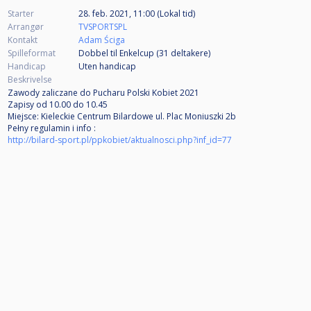
Starter
28. feb. 2021, 11:00 (Lokal tid)
Arrangør
TVSPORTSPL
Kontakt
Adam Ściga
Spilleformat
Dobbel til Enkelcup (31
deltakere
)
Handicap
Uten handicap
Beskrivelse
Zawody zaliczane do Pucharu Polski Kobiet 2021
Zapisy od 10.00 do 10.45
Miejsce: Kieleckie Centrum Bilardowe ul. Plac Moniuszki 2b
Pełny regulamin i info :
http://bilard-sport.pl/ppkobiet/aktualnosci.php?inf_id=77