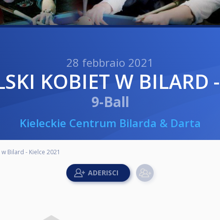
28 febbraio 2021
SKI KOBIET W BILARD -
9-Ball
Kieleckie Centrum Bilarda & Darta
 w Bilard - Kielce 2021