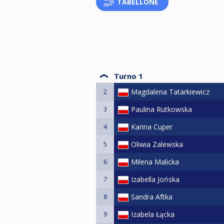
TABELLONE
Turno 1
2
Magdalena Tatarkiewicz
3
Paulina Rutkowska
4
Karina Cuper
5
Oliwia Zalewska
6
Milena Malicka
7
Izabella Jońska
8
Sandra Aftka
9
Izabela Łącka