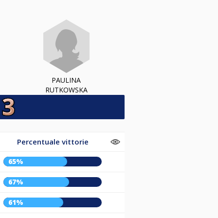
PAULINA
RUTKOWSKA
Percentuale vittorie
65%
67%
61%