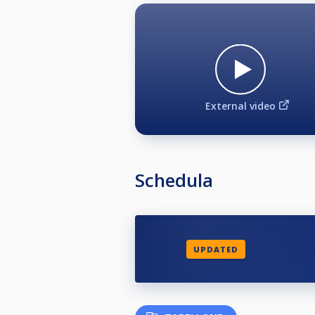
External video
Schedula
UPDATED