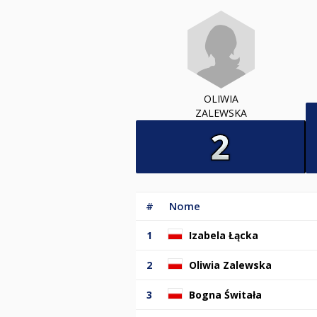
OLIWIA
ZALEWSKA
#
Nome
1
Izabela Łącka
2
Oliwia Zalewska
3
Bogna Świtała