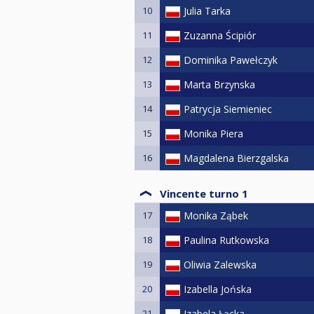
10
Julia Tarka
11
Zuzanna Ścipiór
12
Dominika Pawełczyk
13
Marta Brzynska
14
Patrycja Siemieniec
15
Monika Piera
16
Magdalena Bierzgalska
Vincente turno 1
17
Monika Ząbek
18
Paulina Rutkowska
19
Oliwia Zalewska
20
Izabella Jońska
21
Izabela Łącka