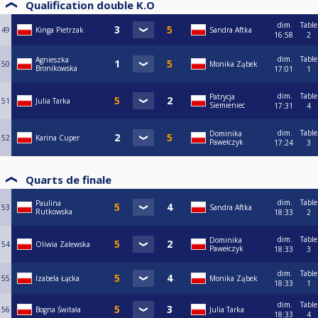
Qualification double K.O
dim.
Table
49
Kinga Pietrzak
Sandra Aftka
16:58
2
dim.
Table
Agnieszka
50
Monika Ząbek
Bronikowska
17:01
1
dim.
Table
Patrycja
51
Julia Tarka
Siemieniec
17:31
4
dim.
Table
Dominika
52
Karina Cuper
Pawełczyk
17:24
3
Quarts de finale
dim.
Table
Paulina
53
Sandra Aftka
Rutkowska
18:33
2
dim.
Table
Dominika
54
Oliwia Zalewska
Pawełczyk
18:33
3
dim.
Table
55
Izabela Łącka
Monika Ząbek
18:33
1
dim.
Table
56
Bogna Świtała
Julia Tarka
18:33
4