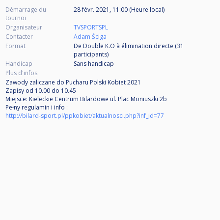
Démarrage du
28 févr. 2021, 11:00 (Heure local)
tournoi
Organisateur
TVSPORTSPL
Contacter
Adam Ściga
Format
De Double K.O à élimination directe (31
participants
)
Handicap
Sans handicap
Plus d'infos
Zawody zaliczane do Pucharu Polski Kobiet 2021
Zapisy od 10.00 do 10.45
Miejsce: Kieleckie Centrum Bilardowe ul. Plac Moniuszki 2b
Pełny regulamin i info :
http://bilard-sport.pl/ppkobiet/aktualnosci.php?inf_id=77