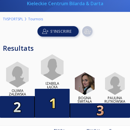
Kieleckie Centrum Bilarda & Darta
TVSPORTSPL
Tournois
Resultats
IZABELA
ŁĄCKA
OLIWIA
ZALEWSKA
BOGNA
PAULINA
ŚWITAŁA
RUTKOWSKA