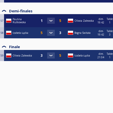
Demi-finales
dim.
Table
Paulina
57
Oliwia Zalewska
Rutkowska
19:42
1
dim.
Table
58
Izabela Łącka
Bogna Świtała
19:42
3
Finale
dim.
Table
59
Oliwia Zalewska
Izabela Łącka
21:04
1