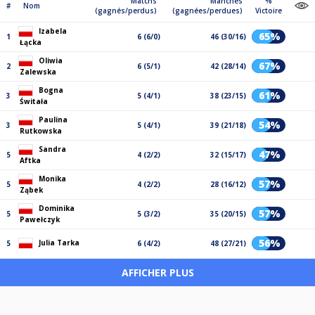
Matchs
Manches
%
#
Nom
(gagnés/perdus)
(gagnées/perdues)
Victoire
Izabela
65%
1
6 (6/0)
46 (30/16)
Łącka
Oliwia
67%
2
6 (5/1)
42 (28/14)
Zalewska
Bogna
61%
3
5 (4/1)
38 (23/15)
Świtała
Paulina
54%
3
5 (4/1)
39 (21/18)
Rutkowska
Sandra
47%
5
4 (2/2)
32 (15/17)
Aftka
Monika
57%
5
4 (2/2)
28 (16/12)
Ząbek
Dominika
57%
5
5 (3/2)
35 (20/15)
Pawełczyk
56%
Julia Tarka
5
6 (4/2)
48 (27/21)
AFFICHER PLUS