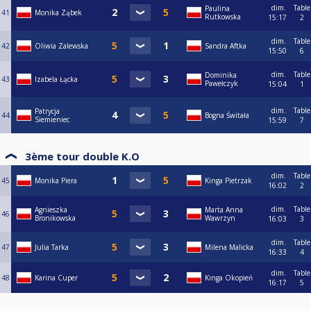
dim.
Table
Paulina
41
Monika Ząbek
Rutkowska
15:17
2
dim.
Table
42
Oliwia Zalewska
Sandra Aftka
15:50
6
dim.
Table
Dominika
43
Izabela Łącka
Pawełczyk
15:04
1
dim.
Table
Patrycja
44
Bogna Świtała
Siemieniec
15:59
7
3ème tour double K.O
dim.
Table
45
Monika Piera
Kinga Pietrzak
16:02
2
dim.
Table
Agnieszka
Marta Anna
46
Bronikowska
Wawrzyn
16:03
3
dim.
Table
47
Julia Tarka
Milena Malicka
16:33
4
dim.
Table
48
Karina Cuper
Kinga Okopień
16:17
5