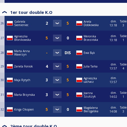
1er tour double K.O
dim.
Table
Gabriela
Aneta
26
Siemieniec
Dobkowska
13:18
3
dim.
Table
Agnieszka
Weronika
27
Bronikowska
Brzezińska
13:18
1
Marta Anna
28
Ewa Bąk
Wawrzyn
dim.
Table
29
Żaneta Foniok
Julia Tarka
13:57
4
dim.
Agnieszka
30
Maja Rytych
Łachacz
13:57
dim.
Table
Joanna
31
Marta Brzynska
Szulczyk
14:02
1
dim.
Table
Magdalena
32
Kinga Okopień
Bierzgalska
14:08
3
2ème tour double K.O