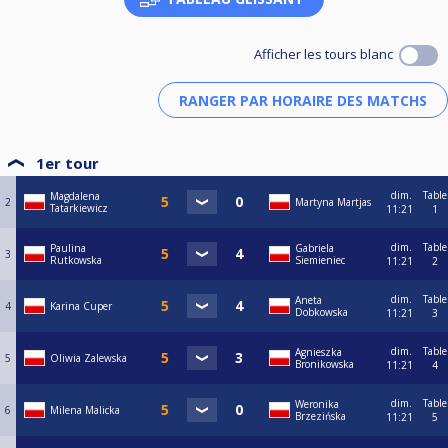
Afficher les tours blanc
1er tour
dim.
Table
Magdalena
2
Martyna Martjas
Tatarkiewicz
11:21
1
dim.
Table
Paulina
Gabriela
3
Rutkowska
Siemieniec
11:21
2
dim.
Table
Aneta
4
Karina Cuper
Dobkowska
11:21
3
dim.
Table
Agnieszka
5
Oliwia Zalewska
Bronikowska
11:21
4
dim.
Table
Weronika
6
Milena Malicka
Brzezińska
11:21
5