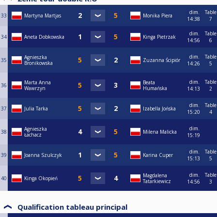
dim.
Table
33
Martyna Martjas
Monika Piera
14:38
7
dim.
Table
34
Aneta Dobkowska
Kinga Pietrzak
14:56
6
dim.
Table
Agnieszka
35
Zuzanna Ścipiór
Bronikowska
14:26
5
dim.
Table
Marta Anna
Beata
36
Wawrzyn
Humańska
14:13
2
dim.
Table
37
Julia Tarka
Izabella Jońska
15:20
4
dim.
Agnieszka
38
Milena Malicka
Łachacz
15:19
dim.
Table
39
Joanna Szulczyk
Karina Cuper
15:13
5
dim.
Table
Magdalena
40
Kinga Okopień
Tatarkiewicz
14:56
3
Qualification tableau principal