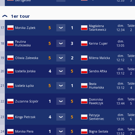
Bierzgalska
12:33
3
1er tour
dim.
Table
Magdalena
17
Monika Ząbek
Tatarkiewicz
12:34
2
dim.
Paulina
18
Karina Cuper
Rutkowska
13:05
dim.
Table
19
Oliwia Zalewska
Milena Malicka
12:12
1
dim.
Table
20
Izabella Jońska
Sandra Aftka
13:12
2
dim.
Table
Beata
21
Izabela Łącka
Humańska
13:12
4
dim.
Table
Dominika
22
Zuzanna Ścipiór
Pawełczyk
13:44
5
dim.
Table
Patrycja
23
Kinga Pietrzak
Siemieniec
13:35
6
dim.
Table
24
Monika Piera
Bogna Świtała
13:52
7