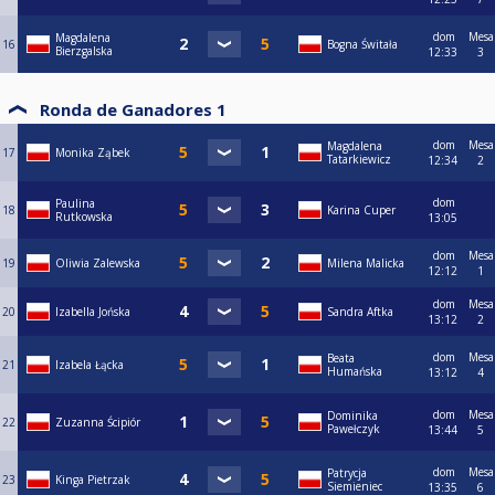
dom
Mesa
Magdalena
16
Bogna Świtała
Bierzgalska
12:33
3
Ronda de Ganadores 1
dom
Mesa
Magdalena
17
Monika Ząbek
Tatarkiewicz
12:34
2
dom
Paulina
18
Karina Cuper
Rutkowska
13:05
dom
Mesa
19
Oliwia Zalewska
Milena Malicka
12:12
1
dom
Mesa
20
Izabella Jońska
Sandra Aftka
13:12
2
dom
Mesa
Beata
21
Izabela Łącka
Humańska
13:12
4
dom
Mesa
Dominika
22
Zuzanna Ścipiór
Pawełczyk
13:44
5
dom
Mesa
Patrycja
23
Kinga Pietrzak
Siemieniec
13:35
6