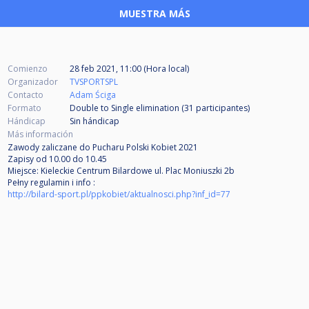
MUESTRA MÁS
Comienzo
28 feb 2021, 11:00 (Hora local)
Organizador
TVSPORTSPL
Contacto
Adam Ściga
Formato
Double to Single elimination (31
participantes
)
Hándicap
Sin hándicap
Más información
Zawody zaliczane do Pucharu Polski Kobiet 2021
Zapisy od 10.00 do 10.45
Miejsce: Kieleckie Centrum Bilardowe ul. Plac Moniuszki 2b
Pełny regulamin i info :
http://bilard-sport.pl/ppkobiet/aktualnosci.php?inf_id=77