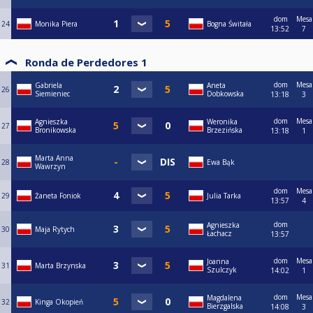
dom
Mesa
24
Monika Piera
Bogna Świtała
13:52
7
Ronda de Perdedores 1
dom
Mesa
Gabriela
Aneta
26
Siemieniec
Dobkowska
13:18
3
dom
Mesa
Agnieszka
Weronika
27
Bronikowska
Brzezińska
13:18
1
Marta Anna
28
Ewa Bąk
Wawrzyn
dom
Mesa
29
Żaneta Foniok
Julia Tarka
13:57
4
dom
Agnieszka
30
Maja Rytych
Łachacz
13:57
dom
Mesa
Joanna
31
Marta Brzynska
Szulczyk
14:02
1
dom
Mesa
Magdalena
32
Kinga Okopień
Bierzgalska
14:08
3