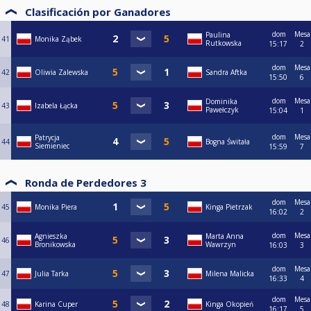
Clasificación por Ganadores
dom
Mesa
Paulina
41
Monika Ząbek
Rutkowska
15:17
2
dom
Mesa
42
Oliwia Zalewska
Sandra Aftka
15:50
6
dom
Mesa
Dominika
43
Izabela Łącka
Pawełczyk
15:04
1
dom
Mesa
Patrycja
44
Bogna Świtała
Siemieniec
15:59
7
Ronda de Perdedores 3
dom
Mesa
45
Monika Piera
Kinga Pietrzak
16:02
2
dom
Mesa
Agnieszka
Marta Anna
46
Bronikowska
Wawrzyn
16:03
3
dom
Mesa
47
Julia Tarka
Milena Malicka
16:33
4
dom
Mesa
48
Karina Cuper
Kinga Okopień
16:17
5