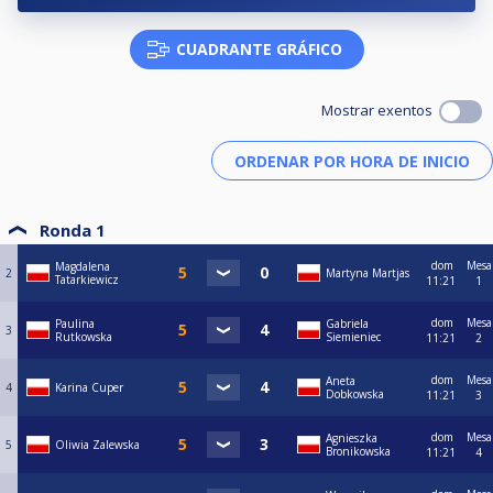
CUADRANTE GRÁFICO
Mostrar exentos
Ronda 1
dom
Mesa
Magdalena
2
Martyna Martjas
Tatarkiewicz
11:21
1
dom
Mesa
Paulina
Gabriela
3
Rutkowska
Siemieniec
11:21
2
dom
Mesa
Aneta
4
Karina Cuper
Dobkowska
11:21
3
dom
Mesa
Agnieszka
5
Oliwia Zalewska
Bronikowska
11:21
4