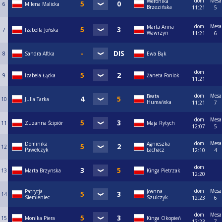
dom
Mesa
Weronika
6
Milena Malicka
Brzezińska
11:21
5
dom
Mesa
Marta Anna
7
Izabella Jońska
Wawrzyn
11:21
6
8
Sandra Aftka
Ewa Bąk
dom
9
Izabela Łącka
Żaneta Foniok
11:21
dom
Mesa
Beata
10
Julia Tarka
Humańska
11:21
7
dom
Mesa
11
Zuzanna Ścipiór
Maja Rytych
12:07
5
dom
Mesa
Dominika
Agnieszka
12
Pawełczyk
Łachacz
12:10
4
dom
13
Marta Brzynska
Kinga Pietrzak
12:20
dom
Mesa
Patrycja
Joanna
14
Siemieniec
Szulczyk
12:23
6
dom
Mesa
15
Monika Piera
Kinga Okopień
12:23
7