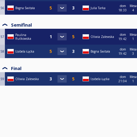
dom
Mesa
56
Bogna Świtała
Julia Tarka
18:33
4
Semifinal
dom
Mesa
Paulina
57
Oliwia Zalewska
Rutkowska
19:42
1
dom
Mesa
58
Izabela Łącka
Bogna Świtała
19:42
3
Final
dom
Mesa
59
Oliwia Zalewska
Izabela Łącka
21:04
1