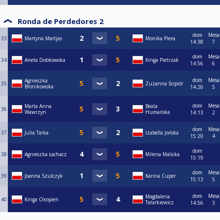
Ronda de Perdedores 2
dom
Mesa
33
Martyna Martjas
Monika Piera
14:38
7
dom
Mesa
34
Aneta Dobkowska
Kinga Pietrzak
14:56
6
dom
Mesa
Agnieszka
35
Zuzanna Ścipiór
Bronikowska
14:26
5
dom
Mesa
Marta Anna
Beata
36
Wawrzyn
Humańska
14:13
2
dom
Mesa
37
Julia Tarka
Izabella Jońska
15:20
4
dom
38
Agnieszka Łachacz
Milena Malicka
15:19
dom
Mesa
39
Joanna Szulczyk
Karina Cuper
15:13
5
dom
Mesa
Magdalena
40
Kinga Okopień
Tatarkiewicz
14:56
3