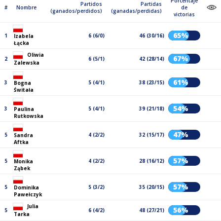
Porcentaje
Partidos
Partidas
#
Nombre
de
(ganados/perdidos)
(ganadas/perdidas)
victorias
65%
1
6 (6/0)
46 (30/16)
Izabela
Łącka
Oliwia
67%
2
6 (5/1)
42 (28/14)
Zalewska
61%
3
5 (4/1)
38 (23/15)
Bogna
Świtała
54%
3
5 (4/1)
39 (21/18)
Paulina
Rutkowska
47%
5
4 (2/2)
32 (15/17)
Sandra
Aftka
57%
5
4 (2/2)
28 (16/12)
Monika
Ząbek
57%
5
5 (3/2)
35 (20/15)
Dominika
Pawełczyk
Julia
56%
5
6 (4/2)
48 (27/21)
Tarka