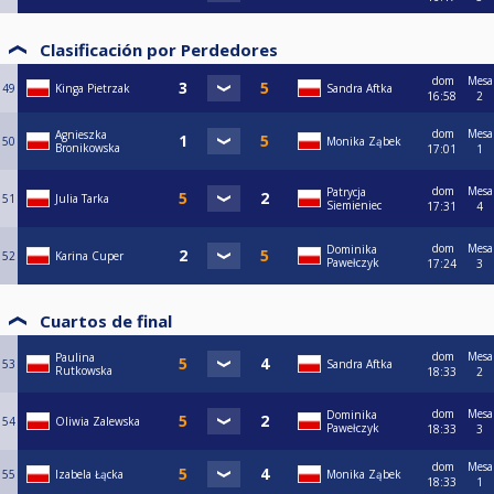
Clasificación por Perdedores
dom
Mesa
49
Kinga Pietrzak
Sandra Aftka
16:58
2
dom
Mesa
Agnieszka
50
Monika Ząbek
Bronikowska
17:01
1
dom
Mesa
Patrycja
51
Julia Tarka
Siemieniec
17:31
4
dom
Mesa
Dominika
52
Karina Cuper
Pawełczyk
17:24
3
Cuartos de final
dom
Mesa
Paulina
53
Sandra Aftka
Rutkowska
18:33
2
dom
Mesa
Dominika
54
Oliwia Zalewska
Pawełczyk
18:33
3
dom
Mesa
55
Izabela Łącka
Monika Ząbek
18:33
1