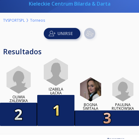
Kieleckie Centrum Bilarda & Darta
TVSPORTSPL
Torneos
Resultados
IZABELA
ŁĄCKA
OLIWIA
ZALEWSKA
BOGNA
PAULINA
ŚWITAŁA
RUTKOWSKA