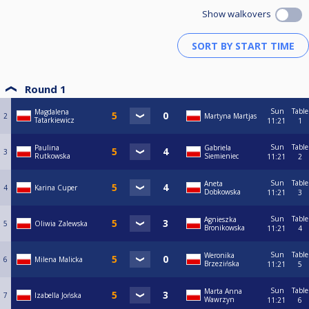
Show walkovers
Round 1
Sun
Table
Magdalena
2
Martyna Martjas
Tatarkiewicz
11:21
1
Sun
Table
Paulina
Gabriela
3
Rutkowska
Siemieniec
11:21
2
Sun
Table
Aneta
4
Karina Cuper
Dobkowska
11:21
3
Sun
Table
Agnieszka
5
Oliwia Zalewska
Bronikowska
11:21
4
Sun
Table
Weronika
6
Milena Malicka
Brzezińska
11:21
5
Sun
Table
Marta Anna
7
Izabella Jońska
Wawrzyn
11:21
6