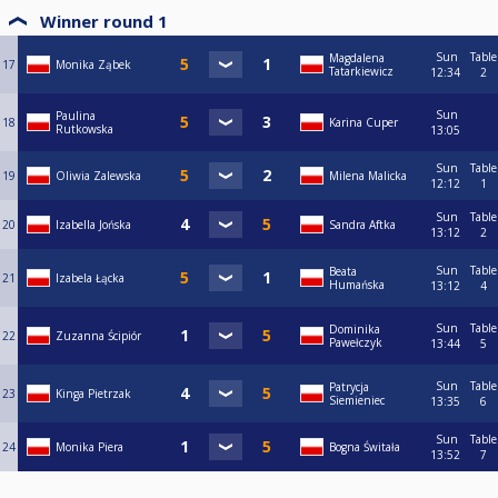
Winner round 1
Sun
Table
Magdalena
17
Monika Ząbek
Tatarkiewicz
12:34
2
Sun
Paulina
18
Karina Cuper
Rutkowska
13:05
Sun
Table
19
Oliwia Zalewska
Milena Malicka
12:12
1
Sun
Table
20
Izabella Jońska
Sandra Aftka
13:12
2
Sun
Table
Beata
21
Izabela Łącka
Humańska
13:12
4
Sun
Table
Dominika
22
Zuzanna Ścipiór
Pawełczyk
13:44
5
Sun
Table
Patrycja
23
Kinga Pietrzak
Siemieniec
13:35
6
Sun
Table
24
Monika Piera
Bogna Świtała
13:52
7