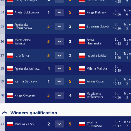
14:38
7
Sun
Table
34
Aneta Dobkowska
Kinga Pietrzak
14:56
6
Sun
Table
Agnieszka
35
Zuzanna Ścipiór
Bronikowska
14:26
5
Sun
Table
Marta Anna
Beata
36
Wawrzyn
Humańska
14:13
2
Sun
Table
37
Julia Tarka
Izabella Jońska
15:20
4
Sun
38
Agnieszka Łachacz
Milena Malicka
15:19
Sun
Table
39
Joanna Szulczyk
Karina Cuper
15:13
5
Sun
Table
Magdalena
40
Kinga Okopień
Tatarkiewicz
14:56
3
Winners qualification
Sun
Table
Paulina
41
Monika Ząbek
Rutkowska
15:17
2