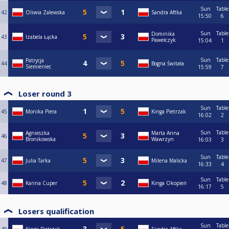
Sun
Table
42
Oliwia Zalewska
Sandra Aftka
15:50
6
Sun
Table
Dominika
43
Izabela Łącka
Pawełczyk
15:04
1
Sun
Table
Patrycja
44
Bogna Świtała
Siemieniec
15:59
7
Loser round 3
Sun
Table
45
Monika Piera
Kinga Pietrzak
16:02
2
Sun
Table
Agnieszka
Marta Anna
46
Bronikowska
Wawrzyn
16:03
3
Sun
Table
47
Julia Tarka
Milena Malicka
16:33
4
Sun
Table
48
Karina Cuper
Kinga Okopień
16:17
5
Losers qualification
Sun
Table