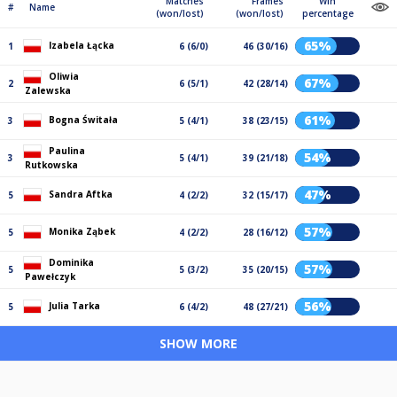
Matches
Frames
Win
#
Name
(won/lost)
(won/lost)
percentage
65%
Izabela Łącka
1
6 (6/0)
46 (30/16)
Oliwia
67%
2
6 (5/1)
42 (28/14)
Zalewska
61%
Bogna Świtała
3
5 (4/1)
38 (23/15)
Paulina
54%
3
5 (4/1)
39 (21/18)
Rutkowska
47%
Sandra Aftka
5
4 (2/2)
32 (15/17)
57%
Monika Ząbek
5
4 (2/2)
28 (16/12)
Dominika
57%
5
5 (3/2)
35 (20/15)
Pawełczyk
56%
Julia Tarka
5
6 (4/2)
48 (27/21)
SHOW MORE