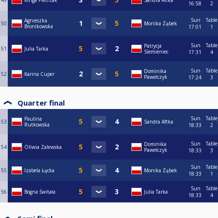
49
Kinga Pietrzak
Sandra Aftka
16:58
2
Sun
Table
Agnieszka
50
Monika Ząbek
Bronikowska
17:01
1
Sun
Table
Patrycja
51
Julia Tarka
Siemieniec
17:31
4
Sun
Table
Dominika
52
Karina Cuper
Pawełczyk
17:24
3
Quarter final
Sun
Table
Paulina
53
Sandra Aftka
Rutkowska
18:33
2
Sun
Table
Dominika
54
Oliwia Zalewska
Pawełczyk
18:33
3
Sun
Table
55
Izabela Łącka
Monika Ząbek
18:33
1
Sun
Table
56
Bogna Świtała
Julia Tarka
18:33
4