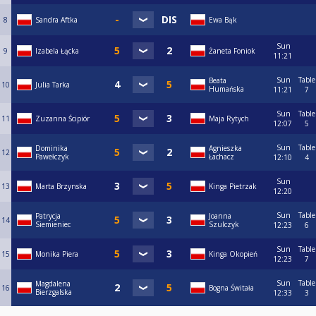
8
Sandra Aftka
Ewa Bąk
Sun
9
Izabela Łącka
Żaneta Foniok
11:21
Sun
Table
Beata
10
Julia Tarka
Humańska
11:21
7
Sun
Table
11
Zuzanna Ścipiór
Maja Rytych
12:07
5
Sun
Table
Dominika
Agnieszka
12
Pawełczyk
Łachacz
12:10
4
Sun
13
Marta Brzynska
Kinga Pietrzak
12:20
Sun
Table
Patrycja
Joanna
14
Siemieniec
Szulczyk
12:23
6
Sun
Table
15
Monika Piera
Kinga Okopień
12:23
7
Sun
Table
Magdalena
16
Bogna Świtała
Bierzgalska
12:33
3