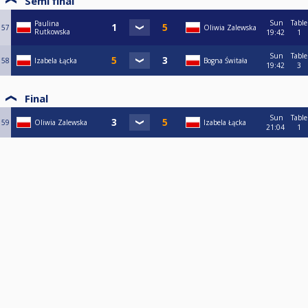
Semi final
Sun
Table
Paulina
57
Oliwia Zalewska
Rutkowska
19:42
1
Sun
Table
58
Izabela Łącka
Bogna Świtała
19:42
3
Final
Sun
Table
59
Oliwia Zalewska
Izabela Łącka
21:04
1