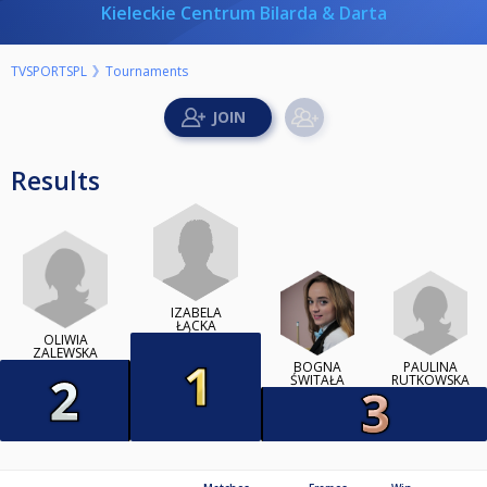
Kieleckie Centrum Bilarda & Darta
TVSPORTSPL
Tournaments
Results
IZABELA
ŁĄCKA
OLIWIA
ZALEWSKA
BOGNA
PAULINA
ŚWITAŁA
RUTKOWSKA