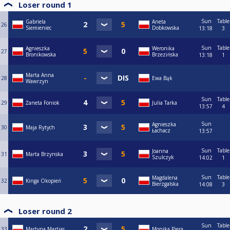
Loser round 1
Sun
Table
Gabriela
Aneta
26
Siemieniec
Dobkowska
13:18
3
Sun
Table
Agnieszka
Weronika
27
Bronikowska
Brzezińska
13:18
1
Marta Anna
28
Ewa Bąk
Wawrzyn
Sun
Table
29
Żaneta Foniok
Julia Tarka
13:57
4
Sun
Agnieszka
30
Maja Rytych
Łachacz
13:57
Sun
Table
Joanna
31
Marta Brzynska
Szulczyk
14:02
1
Sun
Table
Magdalena
32
Kinga Okopień
Bierzgalska
14:08
3
Loser round 2
Sun
Table
33
Martyna Martjas
Monika Piera