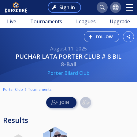
Sign in
Live
Tournaments
Leagues
Upgrade
FOLLOW
August 11, 2025
PUCHAR LATA PORTER CLUB # 8 BIL
8-Ball
Porter Bilard Club
Porter Club
Tournaments
Results