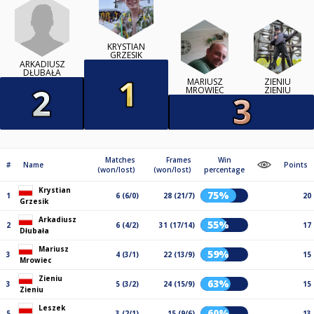
KRYSTIAN
GRZESIK
ARKADIUSZ
DŁUBAŁA
MARIUSZ
ZIENIU
MROWIEC
ZIENIU
Matches
Frames
Win
#
Name
Points
(won/lost)
(won/lost)
percentage
Krystian
75%
1
6 (6/0)
28 (21/7)
20
Grzesik
Arkadiusz
55%
2
6 (4/2)
31 (17/14)
17
Dłubała
Mariusz
59%
3
4 (3/1)
22 (13/9)
15
Mrowiec
Zieniu
63%
3
5 (3/2)
24 (15/9)
15
Zieniu
Leszek
60%
5
3 (2/1)
15 (9/6)
13