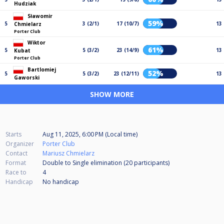
Hudziak
Sławomir
59%
5
3 (2/1)
17 (10/7)
13
Chmielarz
Porter Club
Wiktor
61%
5
5 (3/2)
23 (14/9)
13
Kubat
Porter Club
Bartlomiej
52%
5
5 (3/2)
23 (12/11)
13
Gaworski
SHOW MORE
Starts
Aug 11, 2025, 6:00 PM (Local time)
Organizer
Porter Club
Contact
Mariusz Chmielarz
Format
Double to Single elimination (20
participants
)
Race to
4
Handicap
No handicap