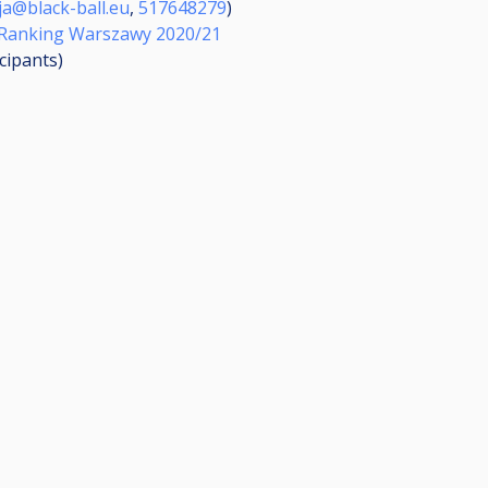
ja@black-ball.eu
,
517648279
)
Ranking Warszawy 2020/21
icipants
)