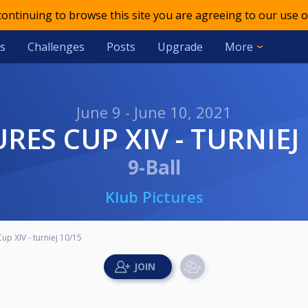
 continuing to browse this site you are agreeing to our use o
s
Challenges
Posts
Upgrade
More
June 9 - June 10, 2021
URES CUP XIV - TURNIEJ
9-Ball
Klub Pictures
Cup XIV - turniej 10/15