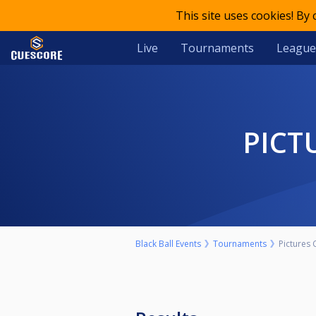
This site uses cookies! By
Live
Tournaments
League
PICT
Black Ball Events
Tournaments
Pictures 