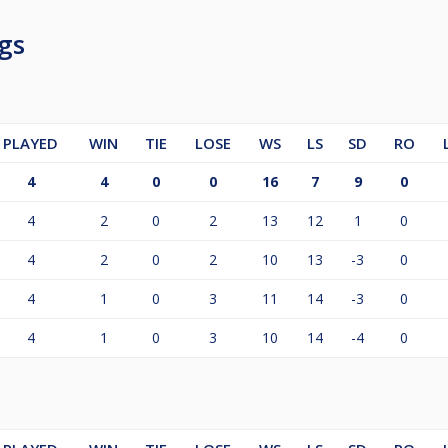
gs
PLAYED
WIN
TIE
LOSE
WS
LS
SD
RO
4
4
0
0
16
7
9
0
4
2
0
2
13
12
1
0
4
2
0
2
10
13
-3
0
4
1
0
3
11
14
-3
0
4
1
0
3
10
14
-4
0