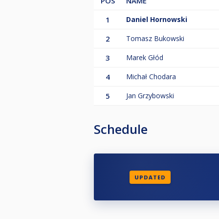
POS
NAME
1
Daniel Hornowski
2
Tomasz Bukowski
3
Marek Głód
4
Michał Chodara
5
Jan Grzybowski
Schedule
UPDATED