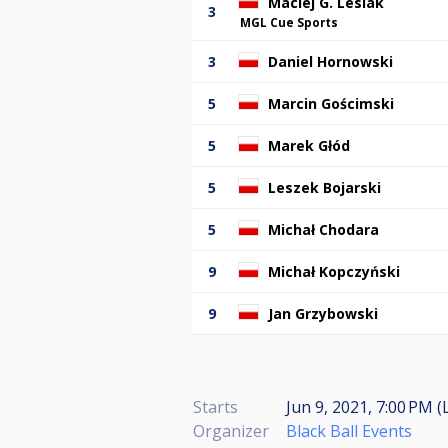
Maciej G. Lesiak
3
MGL Cue Sports
3
Daniel Hornowski
5
Marcin Gościmski
5
Marek Głód
5
Leszek Bojarski
5
Michał Chodara
9
Michał Kopczyński
9
Jan Grzybowski
Starts
Jun 9, 2021, 7:00 PM (
Organizer
Black Ball Events