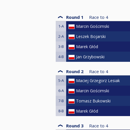
Round 1
Race to
4
1-A
Marcin Gościmski
2-A
Leszek Bojarski
3-B
Marek Głód
4-B
Jan Grzybowski
Round 2
Race to
4
5-A
Maciej Grzegorz Lesiak
6-A
Marcin Gościmski
7-B
Tomasz Bukowski
8-B
Marek Głód
Round 3
Race to
4