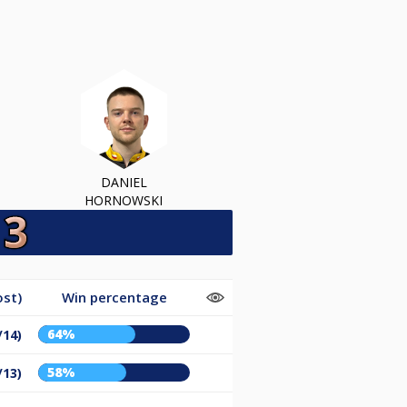
DANIEL
HORNOWSKI
ost)
Win percentage
64%
/14)
58%
/13)