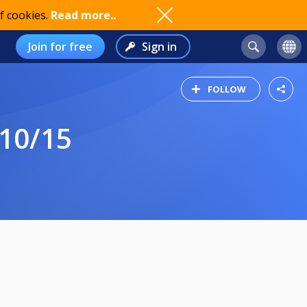
f cookies.
Read more..
Join for free
Sign in
FOLLOW
 10/15