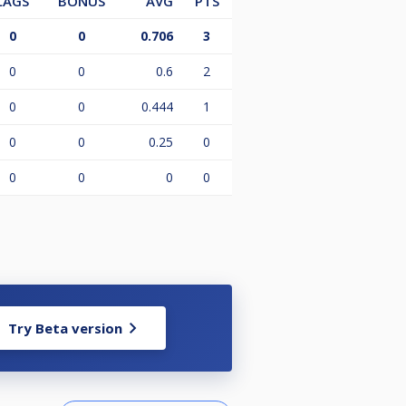
LAGS
BONUS
AVG
PTS
0
0
0.706
3
0
0
0.6
2
0
0
0.444
1
0
0
0.25
0
0
0
0
0
Try Beta version