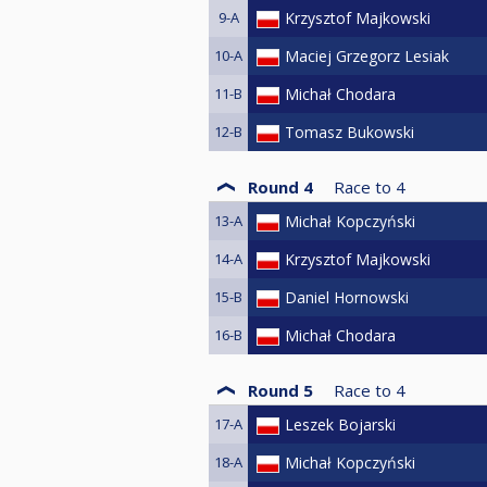
9-A
Krzysztof Majkowski
10-A
Maciej Grzegorz Lesiak
11-B
Michał Chodara
12-B
Tomasz Bukowski
Round 4
Race to
4
13-A
Michał Kopczyński
14-A
Krzysztof Majkowski
15-B
Daniel Hornowski
16-B
Michał Chodara
Round 5
Race to
4
17-A
Leszek Bojarski
18-A
Michał Kopczyński