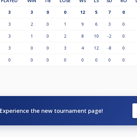
PLAYED
WIN
TIE
LOSE
WS
LS
SD
RO
3
3
0
0
12
5
7
0
3
2
0
1
9
6
3
0
3
1
0
2
8
10
-2
0
3
0
0
3
4
12
-8
0
0
0
0
0
0
0
0
0
Experience the new tournament page!