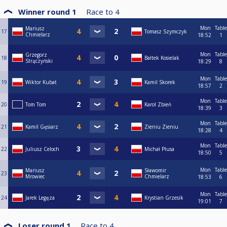
Winner round 1
Race to
4
Mon
Table
Mariusz
17
Tomasz Szymczyk
Chmielarz
18:52
1
Mon
Table
Grzegorz
18
Bałtek Kosielak
Strączyński
18:29
8
Mon
Table
19
Wiktor Kubat
Kamil Skorek
18:57
2
Mon
Table
20
Tom Tom
Karol Zbień
18:39
3
Mon
Table
21
Kamil Gęsiarz
Zieniu Zieniu
18:28
4
Mon
Table
22
Juliusz Celoch
Michał Płusa
18:50
5
Mon
Table
Mariusz
Sławomir
23
Mrowiec
Chmielarz
18:53
6
Mon
Table
24
Jarek Legęza
Krystian Grzesik
19:01
7
Loser round 1
Race to
4