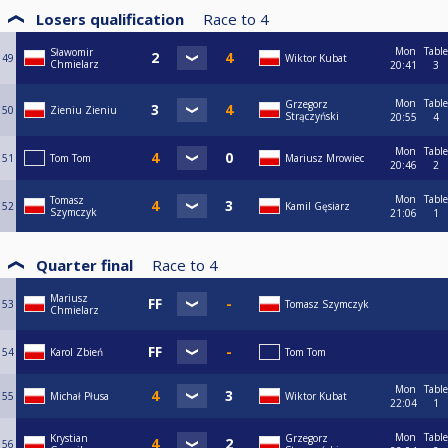
Losers qualification
Race to
4
Mon
Table
Sławomir
49
Wiktor Kubat
Chmielarz
20:41
3
Mon
Table
Grzegorz
50
Zieniu Zieniu
Strączyński
20:55
4
Mon
Table
51
Tom Tom
Mariusz Mrowiec
20:46
2
Mon
Table
Tomasz
52
Kamil Gęsiarz
Szymczyk
21:06
1
Quarter final
Race to
4
Mariusz
53
Tomasz Szymczyk
Chmielarz
54
Karol Zbień
Tom Tom
Mon
Table
55
Michał Płusa
Wiktor Kubat
22:04
1
Mon
Table
Krystian
Grzegorz
56