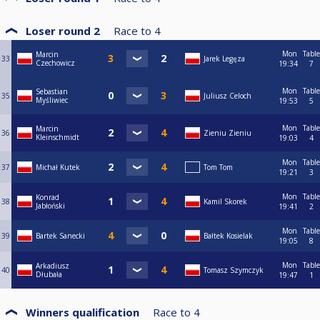
Loser round 2
Race to
4
Mon
Table
Marcin
33
Jarek Legęza
Czechowicz
19:34
7
Mon
Table
Sebastian
35
Juliusz Celoch
Myśliwiec
19:53
5
Mon
Table
Marcin
36
Zieniu Zieniu
Kleinschmidt
19:03
4
Mon
Table
37
Michał Kutek
Tom Tom
19:21
3
Mon
Table
Konrad
38
Kamil Skorek
Jabłoński
19:41
2
Mon
Table
39
Bartek Sanecki
Bałtek Kosielak
19:05
8
Mon
Table
Arkadiusz
40
Tomasz Szymczyk
Dłubała
19:47
1
Winners qualification
Race to
4