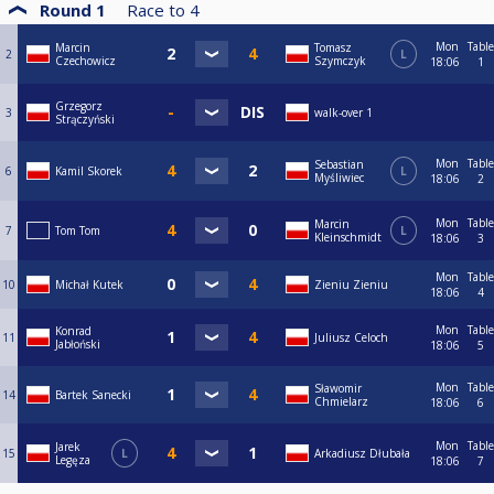
Round 1
Race to
4
Mon
Table
Marcin
Tomasz
2
L
Czechowicz
Szymczyk
18:06
1
Grzegorz
3
walk-over 1
Strączyński
Mon
Table
Sebastian
6
Kamil Skorek
L
Myśliwiec
18:06
2
Mon
Table
Marcin
7
Tom Tom
L
Kleinschmidt
18:06
3
Mon
Table
10
Michał Kutek
Zieniu Zieniu
18:06
4
Mon
Table
Konrad
11
Juliusz Celoch
Jabłoński
18:06
5
Mon
Table
Sławomir
14
Bartek Sanecki
Chmielarz
18:06
6
Mon
Table
Jarek
15
L
Arkadiusz Dłubała
Legęza
18:06
7