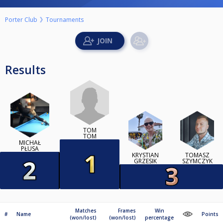
Porter Club
Tournaments
Results
TOM
TOM
MICHAŁ
PŁUSA
KRYSTIAN
TOMASZ
GRZESIK
SZYMCZYK
Matches
Frames
Win
#
Name
Points
(won/lost)
(won/lost)
percentage