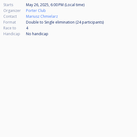
Starts
May 26, 2025, 6:00 PM (Local time)
Organizer
Porter Club
Contact
Mariusz Chmielarz
Format
Double to Single elimination (24
participants
)
Race to
4
Handicap
No handicap