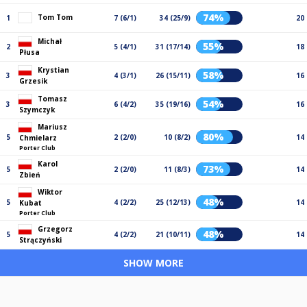
74%
Tom Tom
1
7 (6/1)
34 (25/9)
20
Michał
55%
2
5 (4/1)
31 (17/14)
18
Płusa
Krystian
58%
3
4 (3/1)
26 (15/11)
16
Grzesik
Tomasz
54%
3
6 (4/2)
35 (19/16)
16
Szymczyk
Mariusz
80%
5
2 (2/0)
10 (8/2)
14
Chmielarz
Porter Club
Karol
73%
5
2 (2/0)
11 (8/3)
14
Zbień
Wiktor
48%
5
4 (2/2)
25 (12/13)
14
Kubat
Porter Club
Grzegorz
48%
5
4 (2/2)
21 (10/11)
14
Strączyński
SHOW MORE