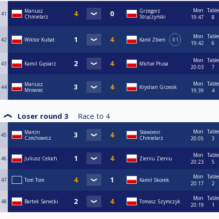
Mon
Table
Mariusz
Grzegorz
41
Chmielarz
Strączyński
19:47
8
Mon
Table
42
Wiktor Kubat
Karol Zbień
R1
19:42
6
Mon
Table
43
Kamil Gęsiarz
Michał Płusa
20:03
7
Mon
Table
Mariusz
44
Krystian Grzesik
Mrowiec
19:39
4
Loser round 3
Race to
4
Mon
Table
Marcin
Sławomir
45
Czechowicz
Chmielarz
20:05
3
Mon
Table
46
Juliusz Celoch
Zieniu Zieniu
20:23
5
Mon
Table
47
Tom Tom
Kamil Skorek
20:17
2
Mon
Table
48
Bartek Sanecki
Tomasz Szymczyk
20:19
1