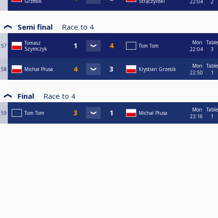
Grzesik
Strączyński
22:04
2
Semi final
Race to
4
Mon
Table
Tomasz
57
Tom Tom
Szymczyk
22:04
3
Mon
Table
58
Michał Płusa
Krystian Grzesik
22:50
1
Final
Race to
4
Mon
Table
59
Tom Tom
Michał Płusa
23:16
1