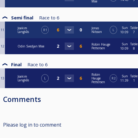
Moe
Semi final
Race to
6
Sun
Table
Joakim
Jonas
11
R1
L
Langkås
Nilsson
10:09
7
Sun
Table
Robin Hauge
12
Odin Svedjan Moe
Pettersen
10:09
8
Final
Race to
6
Robin
Sun
Table
Joakim
13
L
Hauge
R2
Langkås
11:39
1
Pettersen
Comments
Please log in to comment