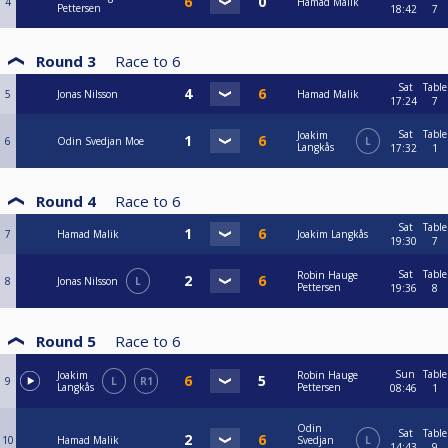
4
Hamad Malik
Pettersen
18:42
7
Round 3
Race to
6
Sat
Table
5
Jonas Nilsson
Hamad Malik
17:24
7
Sat
Table
Joakim
6
Odin Svedjan Moe
L
Langkås
17:32
1
Round 4
Race to
6
Sat
Table
7
Hamad Malik
Joakim Langkås
19:30
7
Sat
Table
Robin Hauge
8
Jonas Nilsson
L
Pettersen
19:36
8
Round 5
Race to
6
Sun
Table
Joakim
Robin Hauge
9
L
R1
Langkås
Pettersen
08:46
1
Odin
Sat
Table
10
Hamad Malik
Svedjan
L
14:43
9