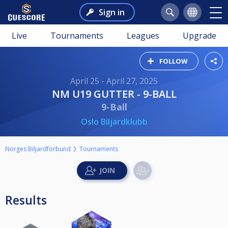
Sign in
Live
Tournaments
Leagues
Upgrade
FOLLOW
April 25 - April 27, 2025
NM U19 GUTTER - 9-BALL
9-Ball
Oslo Biljardklubb
Norges Biljardforbund
Tournaments
Results