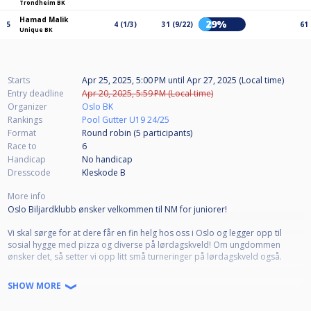
Trondheim BK
Hamad Malik
29%
5
4 (1/3)
31 (9/22)
61
Unique BK
Starts
Apr 25, 2025, 5:00 PM
until
Apr 27, 2025 (Local time)
Entry deadline
Apr 20, 2025, 5:59 PM (Local time)
Organizer
Oslo BK
Rankings
Pool Gutter U19 24/25
Format
Round robin (5
participants
)
Race to
6
Handicap
No handicap
Dresscode
Kleskode B
More info
Oslo Biljardklubb ønsker velkommen til NM for juniorer!
Vi skal sørge for at dere får en fin helg hos oss i Oslo og legger opp til
sosial hygge med pizza og diverse på lørdagskveld! Om ungdommen
ønsker det, så setter vi opp litt små turneringer på lørdagskveld også.
Endelig tidsskjema for hele helgen blir satt opp etter at påmeldingsfristen
SHOW MORE
er gått ut.