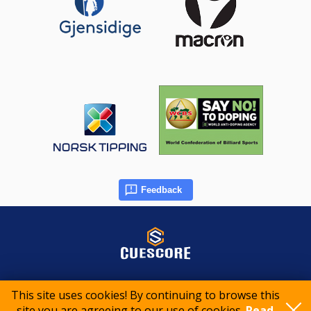
Feedback
© 2015-2026 CueScore International
This site uses cookies! By continuing to browse this
site you are agreeing to our use of cookies.
Read