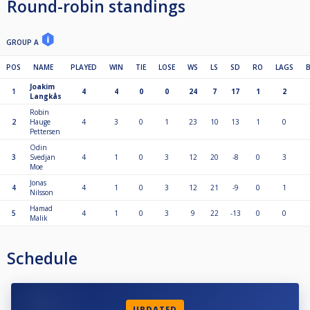
Round-robin standings
GROUP A
POS
NAME
PLAYED
WIN
TIE
LOSE
WS
LS
SD
RO
LAGS
Joakim
1
4
4
0
0
24
7
17
1
2
Langkås
Robin
2
Hauge
4
3
0
1
23
10
13
1
0
Pettersen
Odin
3
Svedjan
4
1
0
3
12
20
-8
0
3
Moe
Jonas
4
4
1
0
3
12
21
-9
0
1
Nilsson
Hamad
5
4
1
0
3
9
22
-13
0
0
Malik
Schedule
UPDATED