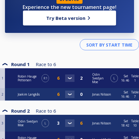
Experience the new tournament page!
Try Beta version
Round 1
Race to
6
Odin
Sat
Table
Robin Hauge
1
R1
Svedjan
L
Pettersen
16:46
1
Moe
Sat
Table
2
Joakim Langkås
Jonas Nilsson
16:46
7
Round 2
Race to
6
Sat
Table
Odin Svedjan
3
L
Jonas Nilsson
Moe
18:42
10
Sat
Table
Robin Hauge