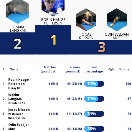
ROBIN HAUGE
PETTERSEN
JOAKIM
LANGKÅS
JONAS
ODIN SVEDJAN
NILSSON
MOE
Matches
Frames
Win
#
Name
Points
(won/lost)
(won/lost)
percentage
Robin Hauge
71%
1
Pettersen
6 (5/1)
49 (35/14)
100
Herøy BK
Joakim
71%
2
Langkås
6 (5/1)
45 (32/13)
87
Grenland BK
Jonas Nilsson
31%
3
5 (1/4)
39 (12/27)
74
Vesterålen
Biljardklubb
Odin Svedjan
35%
3
Moe
5 (1/4)
40 (14/26)
74