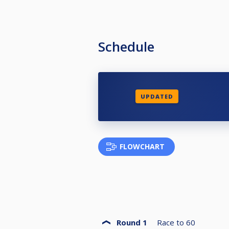
Let op: de Nederlandse nationalit
automatisch gecontroleerd tijdens 
tonen van paspoort of identiteitsk
Schedule
Twijfel je of je speelgerechtigd b
===========================
De volledige NK-info is te vinden 
UPDATED
Het protocol/reglement is te vind
nk-pool
DE BELANGRIJKSTE ZAKEN IN HE
FLOWCHART
Je kunt je maar één keer per disci
één keer kan inschrijven.
SPEELDATA
14.1-continuous: 30 november, 1 
10-ball: 30 november, 1 en 8 dec
Round 1
Race to
60