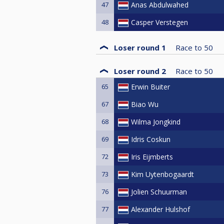
47
Anas Abdulwahed
48
Casper Verstegen
Loser round 1
Race to
50
Loser round 2
Race to
50
65
Erwin Buiter
67
Biao Wu
68
Wilma Jongkind
69
Idris Coskun
72
Iris Eijmberts
73
Kim Uytenbogaardt
76
Jolien Schuurman
77
Alexander Hulshof