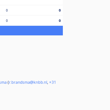
0
0
0
0
dsma
(
r.brandsma@knbb.nl
,
+31