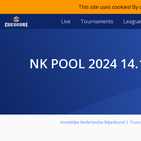
This site uses cookies! By
Live
Tournaments
League
NK POOL 2024 14.1 STRAIGHTPOOL KWALIFICATIERONDE A -
Koninklijke Nederlandse Biljartbond
Tourn