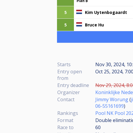
Plan B
5
Kim Uytenbogaardt
5
Bruce Hu
Starts
Nov 30, 2024, 10:
Entry open
Oct 25, 2024, 7:0
from
Entry deadline
Nov 29, 2024, 8:0
Organizer
Koninklijke Nede
Contact
Jimmy Worung
(
06-55161699
)
Rankings
Pool NK Pool 20
Format
Double eliminatio
Race to
60