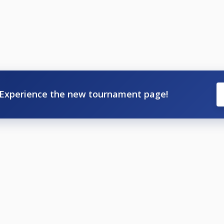
eit is verplicht om deel te nemen aan het Nederlands Kampio
de inschrijving via CueScore. Er wordt wel een controle ged
aart.
ent, neem dan op tijd contact op met de ledenadministratie v
op:
https://www.poolbiljarten.nl/prestatiesport/nederland
Experience the new tournament page!
en op:
https://knbb.freshdesk.com/support/solutions/articl
T KORT
pline inschrijven. LET OP: Cuescore controleert dit en zorgt 
en 7 december 2024
ember 2024