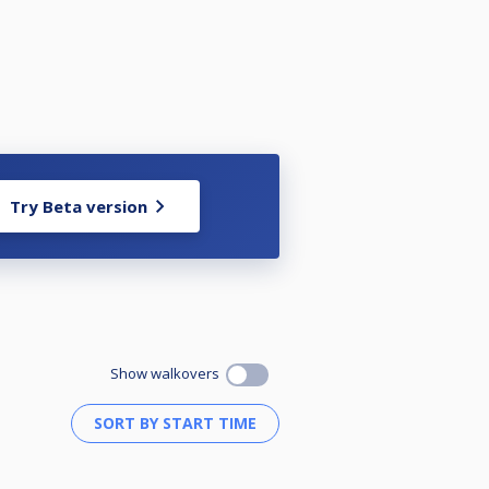
enschap. Dit wordt niet
aan op de speeldag zelf d.m.v. het
ia la@knbb.nl
s-kampioenschap/nk-pool
Try Beta version
es/1000313071-toernooi-protocol-
er automatisch voor dat je je maar
Show walkovers