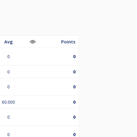
Avg
Points
0
0
0
0
0
0
60.000
0
0
0
0
0