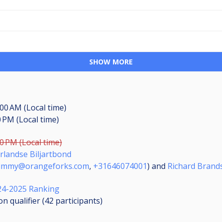
SHOW MORE
00 AM (Local time)
0 PM (Local time)
0 PM (Local time)
rlandse Biljartbond
jimmy@orangeforks.com
,
+31646074001
) and
Richard Bran
24-2025 Ranking
n qualifier (42
participants
)