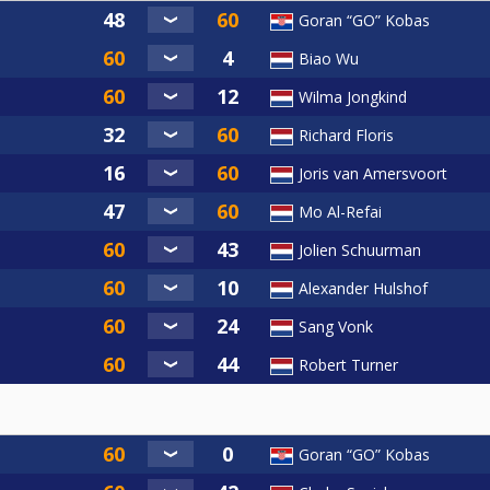
Goran “GO” Kobas
Biao Wu
Wilma Jongkind
 voor alle disciplines en onderstaande NK-locaties.
Richard Floris
Joris van Amersvoort
Mo Al-Refai
Jolien Schuurman
Alexander Hulshof
Sang Vonk
Robert Turner
Goran “GO” Kobas