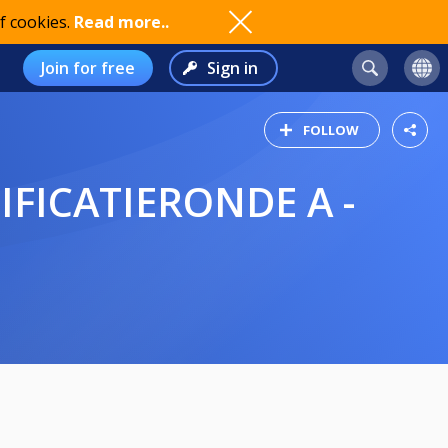
f cookies.
Read more..
Join for free
Sign in
FOLLOW