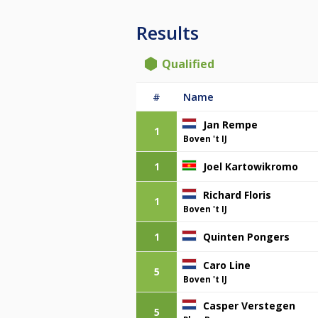
Results
Qualified
#
Name
Jan Rempe
1
Boven 't IJ
1
Joel Kartowikromo
Richard Floris
1
Boven 't IJ
1
Quinten Pongers
Caro Line
5
Boven 't IJ
Casper Verstegen
5