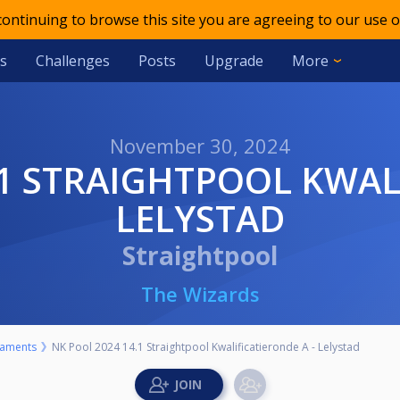
 continuing to browse this site you are agreeing to our use o
s
Challenges
Posts
Upgrade
More
November 30, 2024
LELYSTAD
Straightpool
The Wizards
aments
NK Pool 2024 14.1 Straightpool Kwalificatieronde A - Lelystad