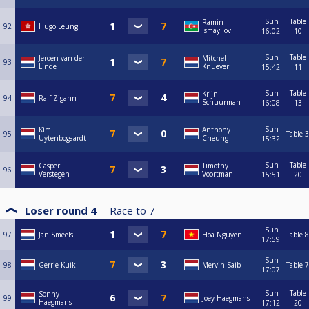
Sun
Table
Ramin
92
Hugo Leung
Ismayilov
16:02
10
Sun
Table
Jeroen van der
Mitchel
93
Linde
Knuever
15:42
11
Sun
Table
Krijn
94
Ralf Zigahn
Schuurman
16:08
13
Sun
Kim
Anthony
95
Table 3
Uytenbogaardt
Cheung
15:32
Sun
Table
Casper
Timothy
96
Verstegen
Voortman
15:51
20
Loser round 4
Race to
7
Sun
97
Jan Smeels
Hoa Nguyen
Table 8
17:59
Sun
98
Gerrie Kuik
Mervin Saib
Table 7
17:07
Sun
Table
Sonny
99
Joey Haegmans
Haegmans
17:12
20