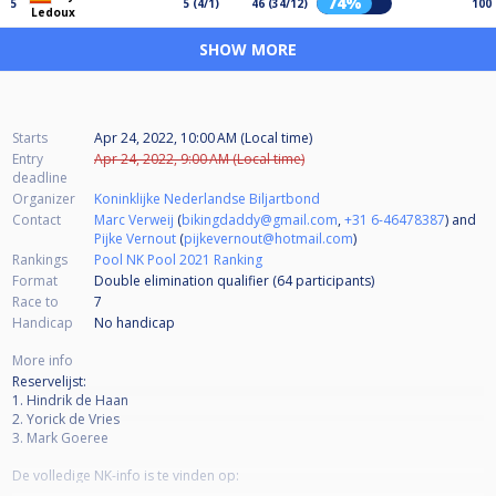
74%
5
5 (4/1)
46 (34/12)
100
Ledoux
SHOW MORE
Starts
Apr 24, 2022, 10:00 AM (Local time)
Entry
Apr 24, 2022, 9:00 AM (Local time)
deadline
Organizer
Koninklijke Nederlandse Biljartbond
Contact
Marc Verweij
(
bikingdaddy@gmail.com
,
+31 6-46478387
) and
Pijke Vernout
(
pijkevernout@hotmail.com
)
Rankings
Pool NK Pool 2021 Ranking
Format
Double elimination qualifier (64
participants
)
Race to
7
Handicap
No handicap
More info
Reservelijst:
1. Hindrik de Haan
2. Yorick de Vries
3. Mark Goeree
De volledige NK-info is te vinden op:
https://www.poolbiljarten.nl/prestatiesport/nederlands-kampioenschap/nk-pool