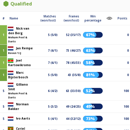
Qualified
Matches
Frames
Win
#
Name
Points
(won/lost)
(won/lost)
percentage
Nick van
den Berg
67%
1
5 (5/0)
52 (35/17)
0
Mokum Pool &
Darts
Jan Rempe
63%
1
7 (6/1)
73 (46/27)
0
Boven 't IJ
Joel
58%
1
7 (6/1)
78 (45/33)
0
Kartowikromo
Marc
81%
1
5 (5/0)
43 (35/8)
0
Bijsterbosch
Gilliano
Smit
52%
5
6 (4/2)
63 (33/30)
100
Mokum Pool &
Darts
Norman
49%
5
5 (3/2)
49 (24/25)
100
Bakker
73%
Ivo Aarts
5
5 (4/1)
44 (32/12)
100
Cyriel