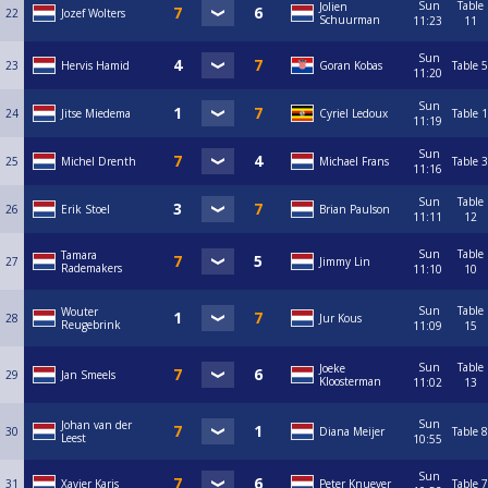
Sun
Table
Jolien
22
Jozef Wolters
Schuurman
11:23
11
Sun
23
Hervis Hamid
Goran Kobas
Table 5
11:20
Sun
24
Jitse Miedema
Cyriel Ledoux
Table 1
11:19
Sun
25
Michel Drenth
Michael Frans
Table 3
11:16
Sun
Table
26
Erik Stoel
Brian Paulson
11:11
12
Sun
Table
Tamara
27
Jimmy Lin
Rademakers
11:10
10
Sun
Table
Wouter
28
Jur Kous
Reugebrink
11:09
15
Sun
Table
Joeke
29
Jan Smeels
Kloosterman
11:02
13
Sun
Johan van der
30
Diana Meijer
Table 8
Leest
10:55
Sun
31
Xavier Karis
Peter Knuever
Table 7