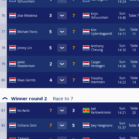
Schuurman
14:24
Sun
Krijn
76
Jitse Miedema
Table 7
Schuurman
14:40
Sun
Table
Kim
77
Michael Frans
Uytenbogaardt
14:11
11
Sun
Table
Anthony
78
Jimmy Lin
Cheung
14:10
13
Sun
Table
Joeke
Casper
79
Kloosterman
Verstegen
14:36
15
Sun
Table
Timothy
80
Klaas Gerrits
Voortman
14:22
14
Winner round 2
Race to
7
Sun
Table
Joël
81
Ivo Aarts
Kartowikromo
14:21
20
Sun
82
Gilliano Smit
Joey Haegmans
Table 4
15:37
Sun
Table
Zadrach