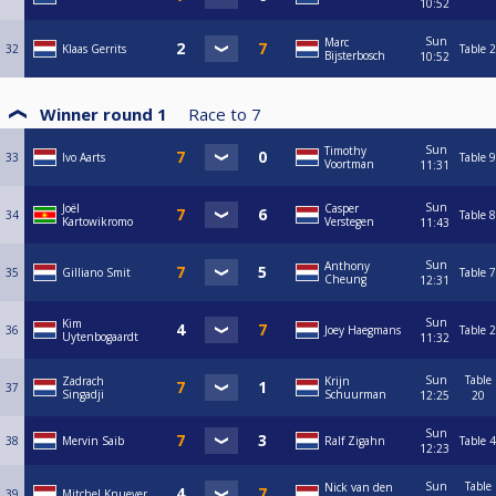
10:52
Sun
Marc
32
Klaas Gerrits
Table 2
Bijsterbosch
10:52
Winner round 1
Race to
7
Sun
Timothy
33
Ivo Aarts
Table 9
Voortman
11:31
Sun
Joël
Casper
34
Table 8
Kartowikromo
Verstegen
11:43
Sun
Anthony
35
Gilliano Smit
Table 7
Cheung
12:31
Sun
Kim
36
Joey Haegmans
Table 2
Uytenbogaardt
11:32
Sun
Table
Zadrach
Krijn
37
Singadji
Schuurman
12:25
20
Sun
38
Mervin Saib
Ralf Zigahn
Table 4
12:23
Sun
Table
Nick van den
39
Mitchel Knuever