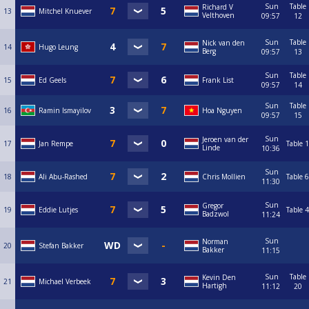
Sun
Table
Richard V
* Zaterdag 7 mei 2022, halve finales en de finale
13
Mitchel Knuever
Velthoven
09:57
12
Sun
Table
Nick van den
14
Hugo Leung
Berg
09:57
13
Sun
Table
15
Ed Geels
Frank List
09:57
14
Sun
Table
16
Ramin Ismayilov
Hoa Nguyen
09:57
15
Sun
Jeroen van der
17
Jan Rempe
Table 1
Linde
10:36
Sun
18
Ali Abu-Rashed
Chris Mollien
Table 6
11:30
Sun
Gregor
19
Eddie Lutjes
Table 4
Badzwol
11:24
Sun
Norman
20
Stefan Bakker
Bakker
11:15
Sun
Table
Kevin Den
21
Michael Verbeek
Hartigh
11:12
20