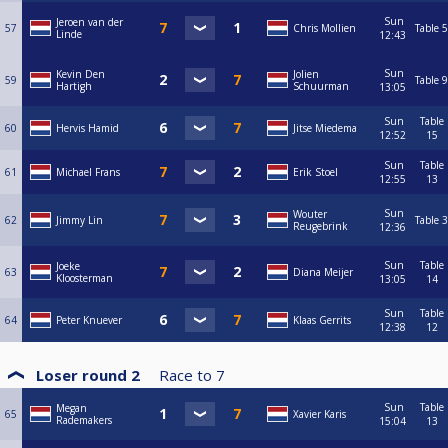
Sun
Jeroen van der
57
Chris Mollien
Table 5
Linde
12:43
Sun
Kevin Den
Jolien
59
Table 9
Hartigh
Schuurman
13:05
Sun
Table
60
Hervis Hamid
Jitse Miedema
12:52
15
Sun
Table
61
Michael Frans
Erik Stoel
12:55
13
Sun
Wouter
62
Jimmy Lin
Table 3
Reugebrink
12:36
Sun
Table
Joeke
63
Diana Meijer
Kloosterman
13:05
14
Sun
Table
64
Peter Knuever
Klaas Gerrits
12:38
12
Loser round 2
Race to
7
Sun
Table
Megan
65
Xavier Karis
Rademakers
15:04
13