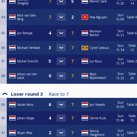
83
Mervin Saib
Singadji
15:20
14
Sun
Nick van den
84
Hoa Nguyen
Table 9
Berg
15:09
Sun
Norman
85
Jan Rempe
Table 6
Bakker
15:31
Sun
Table
86
Michael Verbeek
Cyriel Ledoux
15:34
12
Sun
87
Michel Drenth
Jur Kous
Table 2
15:19
Sun
Table
Johan van der
Marc
88
Leest
Bijsterbosch
15:22
20
Loser round 3
Race to
7
Sun
89
Xavier Karis
Jan Smeels
Table 9
16:05
Sun
Table
90
Johan Koops
Gerrie Kuik
15:46
15
Sun
Sonny
91
Bryan Woo
Table 7
Haegmans
16:12