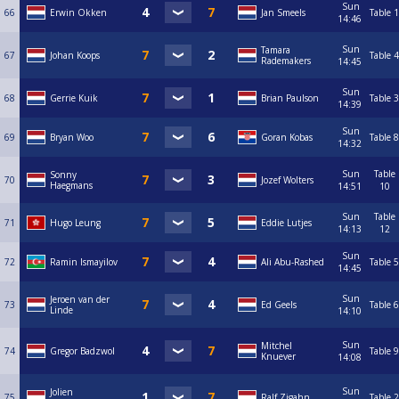
Sun
66
Erwin Okken
Jan Smeels
Table 1
14:46
Sun
Tamara
67
Johan Koops
Table 4
Rademakers
14:45
Sun
68
Gerrie Kuik
Brian Paulson
Table 3
14:39
Sun
69
Bryan Woo
Goran Kobas
Table 8
14:32
Sun
Table
Sonny
70
Jozef Wolters
Haegmans
14:51
10
Sun
Table
71
Hugo Leung
Eddie Lutjes
14:13
12
Sun
72
Ramin Ismayilov
Ali Abu-Rashed
Table 5
14:45
Sun
Jeroen van der
73
Ed Geels
Table 6
Linde
14:10
Sun
Mitchel
74
Gregor Badzwol
Table 9
Knuever
14:08
Sun
Jolien
75
Ralf Zigahn
Table 2