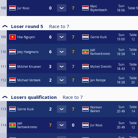
Sun
Marc
108
Jur Kous
Table 9
Bijsterbosch
18:06
Loser round 5
Race to
7
Sun
Table
109
Hoa Nguyen
Gerrie Kuik
19:00
12
Sun
Table
Joël
110
Joey Haegmans
Kartowikromo
18:58
14
Sun
Table
111
Mitchel Knuever
Michel Drenth
18:43
13
Sun
Table
112
Michael Verbeek
Jan Rempe
18:58
20
Losers qualification
Race to
7
Sun
Table
Norman
113
Gerrie Kuik
Bakker
20:49
14
Sun
Table
Joël
114
Jur Kous
Kartowikromo
20:49
12
Sun
Table