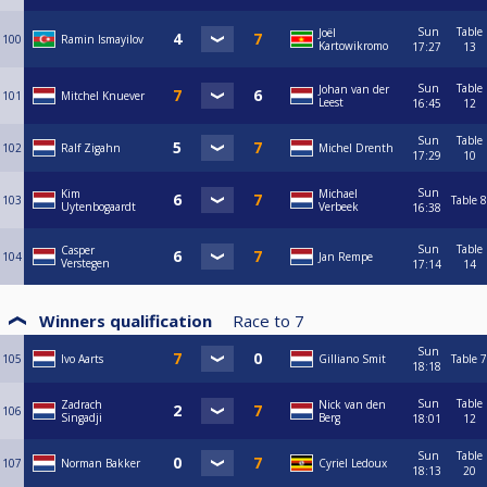
Sun
Table
Joël
100
Ramin Ismayilov
Kartowikromo
17:27
13
Sun
Table
Johan van der
101
Mitchel Knuever
Leest
16:45
12
Sun
Table
102
Ralf Zigahn
Michel Drenth
17:29
10
Sun
Kim
Michael
103
Table 8
Uytenbogaardt
Verbeek
16:38
Sun
Table
Casper
104
Jan Rempe
Verstegen
17:14
14
Winners qualification
Race to
7
Sun
105
Ivo Aarts
Gilliano Smit
Table 7
18:18
Sun
Table
Zadrach
Nick van den
106
Singadji
Berg
18:01
12
Sun
Table
107
Norman Bakker
Cyriel Ledoux
18:13
20