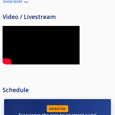
SHOW MORE
Het protocol/reglement is te vinden op:
http://helpdeskpool.knbb.nl/support/solutions/articles/1000005007-protocol-reglement-jumbo-nk-pool-2021
Video / Livestream
De belangrijkste zaken in het kort:
Je mag je maar één keer per discipline inschrijven. Er wordt gecontroleerd
op dubbele inschrijvingen.
SPEELDATA
14.1-continuous: 20, 21 november en 4 december 2021
10-ball: 20, 21 november en 5 december 2021
8-ball: 23, 24 april 2022 en 5, 6 mei 2022
9-ball: 23, 24 april 2022 en 5, 7 mei 2022
TIJDEN
Lokaal open: 9:00 uur;
Meldtijd: 9:30 uur;
Starttijd: uiterlijk 10:00 uur.
Schedule
De tijden gelden op alle NK-dagen, voor alle disciplines en beide NK-
locaties.
N-Joy Poolcentrum Drachten
Noordkade 107
UPDATED
9203 CH Drachten