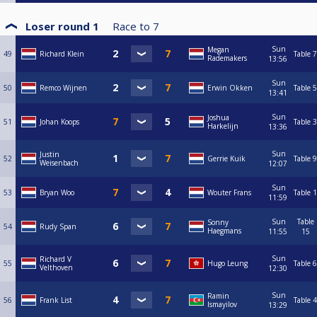
Loser round 1
Race to
7
Sun
Megan
49
Richard Klein
Table 7
Rademakers
13:56
Sun
50
Remco Wijnen
Erwin Okken
Table 5
13:41
Sun
Joshua
51
Johan Koops
Table 3
Harkelijn
13:36
Sun
Justin
52
Gerrie Kuik
Table 9
Weisenbach
12:07
Sun
53
Bryan Woo
Wouter Frans
Table 1
11:59
Sun
Table
Sonny
54
Rudy Span
Haegmans
11:55
15
Sun
Richard V
55
Hugo Leung
Table 6
Velthoven
12:30
Sun
Ramin
56
Frank List
Table 4
Ismayilov
13:29