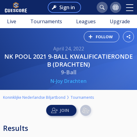
Sign in
Live
Tournaments
Leagues
Upgrade
FOLLOW
April 24, 2022
NK POOL 2021 9-BALL KWALIFICATIERONDE
B (DRACHTEN)
9-Ball
N-Joy Drachten
Koninklijke Nederlandse Biljartbond
Tournaments
Results