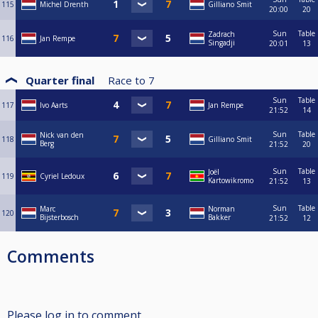
115
Michel Drenth
Gilliano Smit
20:00
20
Sun
Table
Zadrach
116
Jan Rempe
Singadji
20:01
13
Quarter final
Race to
7
Sun
Table
117
Ivo Aarts
Jan Rempe
21:52
14
Sun
Table
Nick van den
118
Gilliano Smit
Berg
21:52
20
Sun
Table
Joël
119
Cyriel Ledoux
Kartowikromo
21:52
13
Sun
Table
Marc
Norman
120
Bijsterbosch
Bakker
21:52
12
Comments
Please log in to comment