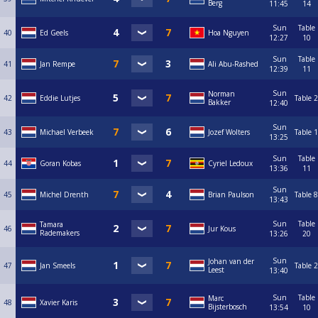
Berg
11:45
14
Sun
Table
40
Ed Geels
Hoa Nguyen
12:27
10
Sun
Table
41
Jan Rempe
Ali Abu-Rashed
12:39
11
Sun
Norman
42
Eddie Lutjes
Table 2
Bakker
12:40
Sun
43
Michael Verbeek
Jozef Wolters
Table 1
13:25
Sun
Table
44
Goran Kobas
Cyriel Ledoux
13:36
11
Sun
45
Michel Drenth
Brian Paulson
Table 8
13:43
Sun
Table
Tamara
46
Jur Kous
Rademakers
13:26
20
Sun
Johan van der
47
Jan Smeels
Table 2
Leest
13:40
Sun
Table
Marc
48
Xavier Karis
Bijsterbosch
13:54
10