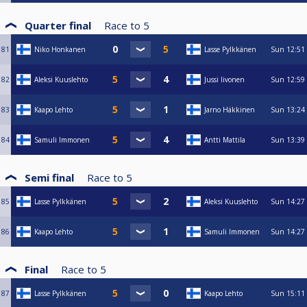
Quarter final
Race to
5
81
Niko Honkanen
Lasse Pylkkänen
Sun
12:51
82
Aleksi Kuuslehto
Jussi Iivonen
Sun
12:59
83
Kaapo Lehto
Jarno Häkkinen
Sun
13:24
84
Samuli Immonen
Antti Mattila
Sun
13:39
Semi final
Race to
5
85
Lasse Pylkkänen
Aleksi Kuuslehto
Sun
14:27
86
Kaapo Lehto
Samuli Immonen
Sun
14:27
Final
Race to
5
87
Lasse Pylkkänen
Kaapo Lehto
Sun
15:11