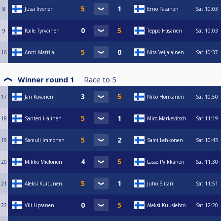
8
Jussi Iivonen
Erno Pasanen
Sat
10:03
9
Kalle Tyrväinen
Teppo Hasanen
Sat
10:03
16
Antti Mattila
Nita Veijalainen
Sat
10:37
Winner round 1
Race to
5
17
Jari Kovanen
Niko Honkanen
Sat
10:50
18
Santeri Halinen
Miro Markevitsch
Sat
11:19
19
Samuli Immonen
Sami Lehkonen
Sat
10:43
20
Mikko Mielonen
Lasse Pylkkänen
Sat
11:30
21
Aleksi Kuitunen
Juho Siitari
Sat
11:51
22
Vili Lipsanen
Aleksi Kuuslehto
Sat
12:20