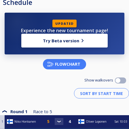
Schedule
UPDATED
Experience the new tournament page!
Try Beta version
FLOWCHART
Show walkovers
Round 1
Race to
5
1
Niko Honkanen
Oliver Loponen
Sat
10:03