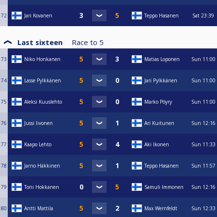
72
Jari Kovanen
Teppo Hasanen
Sat
23:39
Last sixteen
Race to
5
73
Niko Honkanen
Matias Loponen
Sun
11:00
74
Lasse Pylkkänen
Jari Pylkkänen
Sun
11:00
75
Aleksi Kuuslehto
Marko Pöyry
Sun
11:00
76
Jussi Iivonen
Ari Kuitunen
Sun
12:16
77
Kaapo Lehto
Aki Ikonen
Sun
11:33
78
Jarno Häkkinen
Teppo Hasanen
Sun
11:57
79
Toni Hokkanen
Samuli Immonen
Sun
12:16
80
Antti Mattila
Max Wernfeldt
Sun
12:33