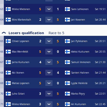
63
Mikko Mielonen
Sami Lehkonen
Sat
19:51
64
Miro Markevitsch
Jari Kovanen
Sat
20:44
Losers qualification
Race to
5
65
Oliver Loponen
Jari Pylkkänen
Sat
20:51
66
Max Wernfeldt
Aleksi Kuitunen
Sat
20:55
67
Jarno Kuitunen
Samuli Immonen
Sat
21:30
68
Aki Ikonen
Santeri Halinen
Sat
21:44
69
Matias Loponen
Lyybe Heikkilä
Sat
20:21
70
Juho Siitari
Marko Pöyry
Sat
22:01
71
Mikko Mielonen
Ari Kuitunen
Sat
22:45