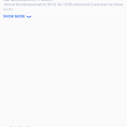
-Sitovat ilmoittautumiset to 30.10. klo 18.00 mennessä Cuescoren tai minun
kautta.
-Osallistumismaksu 25e.
SHOW MORE
-Kisa-asu: Hyvä urheiluhenki👍.
-Lauantaina illan päätteeksi aikataulun salliessa perinteinen shoot-out.
Tervetuloa ja pidetään lystiä💪.