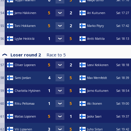
53
Teppo Hasanen
Kaapo Lehto
Sat
17:16
54
Jarno Häkkinen
Ari Kuitunen
Sat
17:27
55
Toni Hokkanen
Marko Pöyry
Sat
17:42
56
Lyybe Heikkilä
Antti Mattila
Sat
18:13
Loser round 2
Race to
5
57
Oliver Loponen
Leevi Kekkonen
Sat
18:18
58
Sami Jordan
Max Wernfeldt
Sat
18:39
59
Charlotta Hytönen
Jarno Kuitunen
Sat
18:54
60
Riku Peltomaa
Aki Ikonen
Sat
19:00
61
Matias Loponen
Jaska Saari
Sat
19:37
62
Vili Lipsanen
Juho Siitari
Sat
19:42