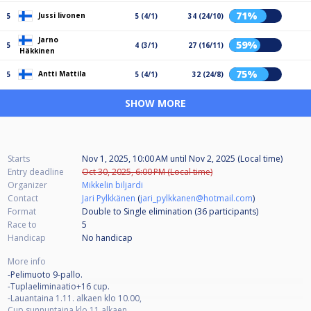
71%
Jussi Iivonen
5
5 (4/1)
34 (24/10)
Jarno
59%
5
4 (3/1)
27 (16/11)
Häkkinen
75%
Antti Mattila
5
5 (4/1)
32 (24/8)
SHOW MORE
Starts
Nov 1, 2025, 10:00 AM
until
Nov 2, 2025 (Local time)
Entry deadline
Oct 30, 2025, 6:00 PM (Local time)
Organizer
Mikkelin biljardi
Contact
Jari Pylkkänen
(
jari_pylkkanen@hotmail.com
)
Format
Double to Single elimination (36
participants
)
Race to
5
Handicap
No handicap
More info
-Pelimuoto 9-pallo.
-Tuplaeliminaatio+16 cup.
-Lauantaina 1.11. alkaen klo 10.00,
Cup sunnuntaina klo 11 alkaen.