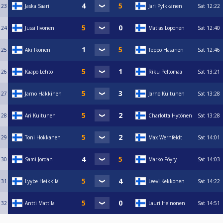
23
Jaska Saari
Jari Pylkkänen
Sat
12:22
24
Jussi Iivonen
Matias Loponen
Sat
12:40
25
Aki Ikonen
Teppo Hasanen
Sat
12:46
26
Kaapo Lehto
Riku Peltomaa
Sat
13:21
27
Jarno Häkkinen
Jarno Kuitunen
Sat
13:28
28
Ari Kuitunen
Charlotta Hytönen
Sat
13:28
29
Toni Hokkanen
Max Wernfeldt
Sat
14:01
30
Sami Jordan
Marko Pöyry
Sat
14:03
31
Lyybe Heikkilä
Leevi Kekkonen
Sat
14:22
32
Antti Mattila
Lauri Heinonen
Sat
14:51