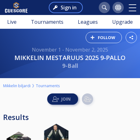
Sign in
Live
Tournaments
Leagues
Upgrade
FOLLOW
November 1 - November 2, 2025
MIKKELIN MESTARUUS 2025 9-PALLO
9-Ball
Mikkelin biljardi
Tournaments
Results