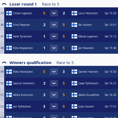
Loser round 1
Race to
5
33
Oliver Loponen
Lauri Heinonen
Sat
15:29
40
Erno Pasanen
Aki Ikonen
Sat
15:01
41
Kalle Tyrväinen
Matias Loponen
Sat
15:12
48
Nita Veijalainen
Jari Kovanen
Sat
15:40
Winners qualification
Race to
5
49
Niko Honkanen
Santeri Halinen
Sat
15:50
50
Samuli Immonen
Lasse Pylkkänen
Sat
16:21
51
Aleksi Kuitunen
Aleksi Kuuslehto
Sat
16:42
52
Jari Pylkkänen
Jussi Iivonen
Sat
17:01