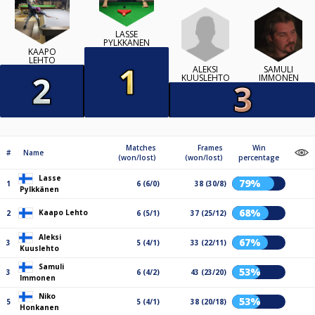
LASSE
PYLKKÄNEN
KAAPO
LEHTO
ALEKSI
SAMULI
KUUSLEHTO
IMMONEN
Matches
Frames
Win
#
Name
(won/lost)
(won/lost)
percentage
Lasse
79%
1
6 (6/0)
38 (30/8)
Pylkkänen
68%
Kaapo Lehto
2
6 (5/1)
37 (25/12)
Aleksi
67%
3
5 (4/1)
33 (22/11)
Kuuslehto
Samuli
53%
3
6 (4/2)
43 (23/20)
Immonen
Niko
53%
5
5 (4/1)
38 (20/18)
Honkanen