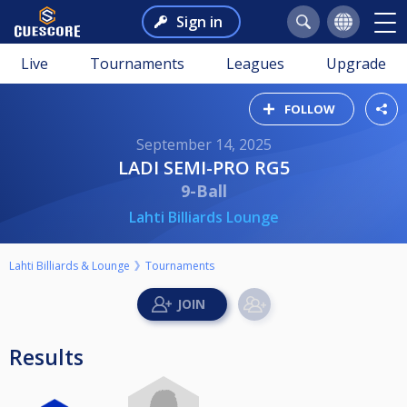
Sign in
Live
Tournaments
Leagues
Upgrade
FOLLOW
September 14, 2025
LADI SEMI-PRO RG5
9-Ball
Lahti Billiards Lounge
Lahti Billiards & Lounge
Tournaments
Results