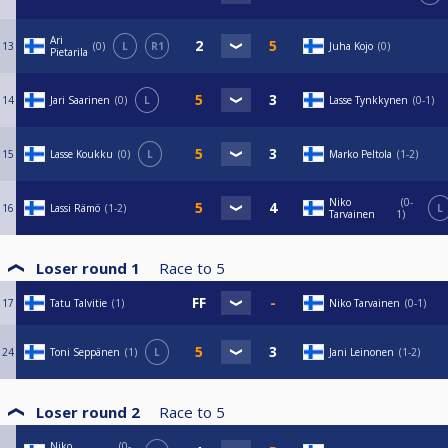
Kisoihin ilmoittautuminen joko cuescoressa tai paikan päällä.
Ari
13
0
L
R1
Juha Kojo
0
Pietarila
14
Jari Saarinen
0
L
Lasse Tynkkynen
0-1
15
Lasse Koukku
0
L
Marko Peltola
1-2
Niko
0-
16
Lassi Rämö
1-2
L
Tarvainen
1
Loser round 1
Race to
5
17
Tatu Talvitie
1
Niko Tarvainen
0-1
24
Toni Seppänen
1
L
Jani Leinonen
1-2
Loser round 2
Race to
5
Niko
0-