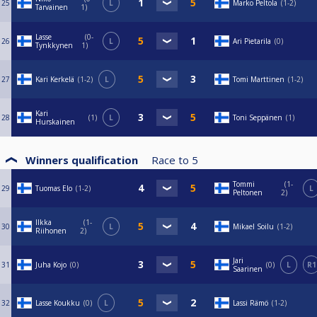
25
L
Marko Peltola
1-2
Tarvainen
1
Lasse
0-
26
L
Ari Pietarila
0
Tynkkynen
1
27
Kari Kerkelä
1-2
L
Tomi Marttinen
1-2
Kari
28
1
L
Toni Seppänen
1
Hurskainen
Winners qualification
Race to
5
Tommi
1-
29
Tuomas Elo
1-2
L
Peltonen
2
Ilkka
1-
30
L
Mikael Soilu
1-2
Riihonen
2
Jari
31
Juha Kojo
0
0
L
R1
Saarinen
32
Lasse Koukku
0
L
Lassi Rämö
1-2