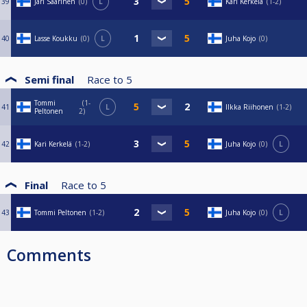
39
Jari Saarinen
0
L
Kari Kerkelä
1-2
40
Lasse Koukku
0
L
Juha Kojo
0
Semi final
Race to
5
Tommi
1-
41
L
Ilkka Riihonen
1-2
Peltonen
2
42
Kari Kerkelä
1-2
Juha Kojo
0
L
Final
Race to
5
43
Tommi Peltonen
1-2
Juha Kojo
0
L
Comments