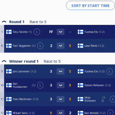
5: 7p.
7: 5p.
9: 3p.
13: 1p.
Round 1
Race to
5
24/8 kaaviolla:
1
Tatu Talvitie
1
L
Tuomas Elo
1-2
1: 13p.
2: 11p.
3: 9p.
8
Toni Seppänen
1
L
Lassi Rämö
1-2
5: 7p.
9: 5p.
13: 3p.
17: 1p.
Winner round 1
Race to
5
Kisat pelataan 4-5 pöydällä.
9
Jani Leinonen
1-2
Tuomas Elo
1-2
L
Osallistumismaksu 15€, josta 2€ talolle, 3€ finaalipottiin ja 10€ päivän
palkintopottiin:
Kari
10
1
L
Tommi Peltonen
1-2
1. 50%
Hurskainen
2. 25%
3-4. 12,5%
Ilkka
1-
11
Tomi Marttinen
1-2
L
Riihonen
2
Aikataulussa pysymisen takia myöhästymisiä ei sallita, joten 5min 1 erä, 10
min 2 erää ja 15 min luovutus. Pelin aikana ei ole erillistä timeouttia, mutta
vessatauko sallittu.
12
Mikael Soilu
1-2
Kari Kerkelä
1-2
L