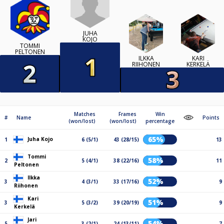
JUHA
KOJO
TOMMI
PELTONEN
ILKKA
KARI
RIIHONEN
KERKELÄ
Matches
Frames
Win
#
Name
Points
(won/lost)
(won/lost)
percentage
65%
Juha Kojo
1
6 (5/1)
43 (28/15)
13
Tommi
58%
2
5 (4/1)
38 (22/16)
11
Peltonen
Ilkka
52%
3
4 (3/1)
33 (17/16)
9
Riihonen
Kari
51%
3
5 (3/2)
39 (20/19)
9
Kerkelä
Jari
54%
5
3 (2/1)
24 (13/11)
7