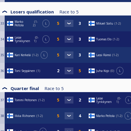
Losers qualification
Race to
5
Marko
1-
33
L
Mikael Soilu
1-2
Peltola
2
Lasse
0-
34
L
Tuomas Elo
1-2
Tynkkynen
1
35
Kari Kerkelä
1-2
L
Lassi Rämö
1-2
36
Toni Seppänen
1
Juha Kojo
0
L
Quarter final
Race to
5
Lasse
0-
37
Tommi Peltonen
1-2
L
Tynkkynen
1
38
Ilkka Riihonen
1-2
Marko Peltola
1-2
L