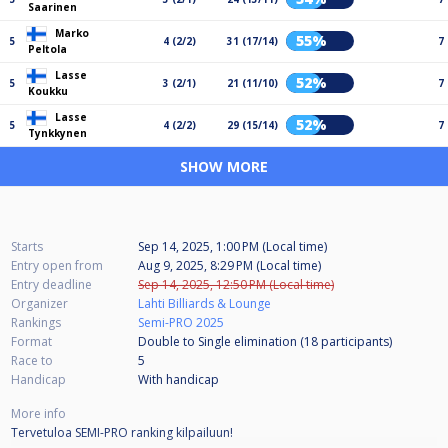
Saarinen
Marko
55%
5
4 (2/2)
31 (17/14)
7
Peltola
Lasse
52%
5
3 (2/1)
21 (11/10)
7
Koukku
Lasse
52%
5
4 (2/2)
29 (15/14)
7
Tynkkynen
SHOW MORE
Starts
Sep 14, 2025, 1:00 PM (Local time)
Entry open from
Aug 9, 2025, 8:29 PM (Local time)
Entry deadline
Sep 14, 2025, 12:50 PM (Local time)
Organizer
Lahti Billiards & Lounge
Rankings
Semi-PRO 2025
Format
Double to Single elimination (18
participants
)
Race to
5
Handicap
With handicap
More info
Tervetuloa SEMI-PRO ranking kilpailuun!