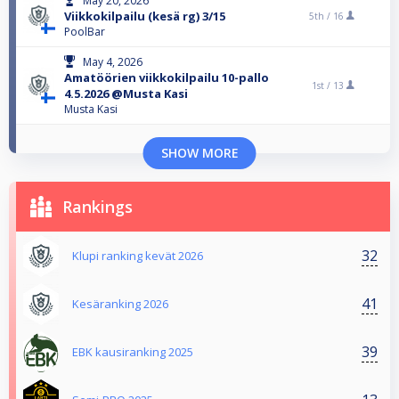
May 20, 2026
Viikkokilpailu (kesä rg) 3/15
5th /
16
PoolBar
May 4, 2026
Amatöörien viikkokilpailu 10-pallo
1st /
13
4.5.2026 @Musta Kasi
Musta Kasi
SHOW MORE
Rankings
32
Klupi ranking kevät 2026
41
Kesäranking 2026
39
EBK kausiranking 2025