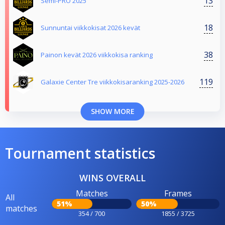
13
Semi-PRO 2025
18
Sunnuntai viikkokisat 2026 kevät
38
Painon kevät 2026 viikkokisa ranking
119
Galaxie Center Tre viikkokisaranking 2025-2026
SHOW MORE
Tournament statistics
WINS OVERALL
Matches
Frames
All
51%
50%
matches
354 / 700
1855 / 3725