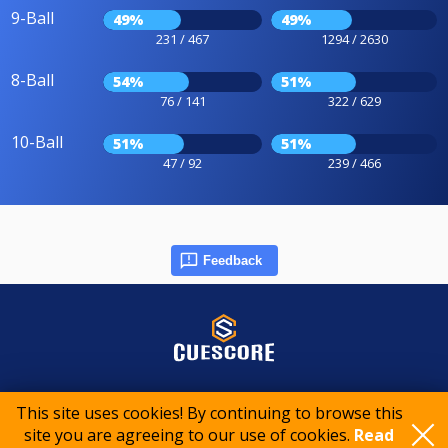
9-Ball
49%
49%
231 / 467
1294 / 2630
8-Ball
54%
51%
76 / 141
322 / 629
10-Ball
51%
51%
47 / 92
239 / 466
Feedback
© 2015-2026 CueScore International
This site uses cookies! By continuing to browse this
site you are agreeing to our use of cookies.
Read