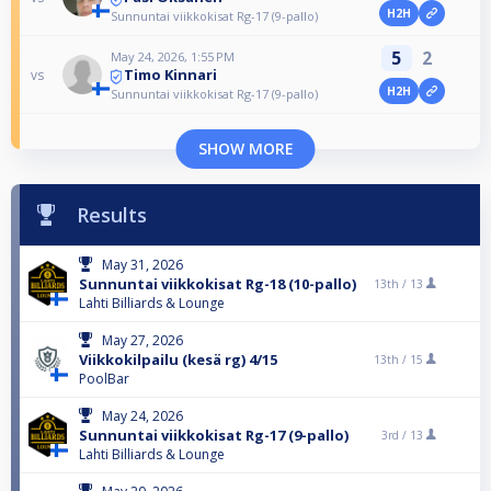
H2H
Sunnuntai viikkokisat Rg-17 (9-pallo)
5
2
May 24, 2026, 1:55 PM
Timo Kinnari
vs
H2H
Sunnuntai viikkokisat Rg-17 (9-pallo)
SHOW MORE
Results
May 31, 2026
Sunnuntai viikkokisat Rg-18 (10-pallo)
13th /
13
Lahti Billiards & Lounge
May 27, 2026
Viikkokilpailu (kesä rg) 4/15
13th /
15
PoolBar
May 24, 2026
Sunnuntai viikkokisat Rg-17 (9-pallo)
3rd /
13
Lahti Billiards & Lounge