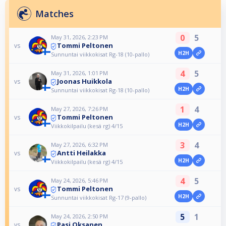
Matches
0
5
May 31, 2026, 2:23 PM
Tommi Peltonen
vs
H2H
Sunnuntai viikkokisat Rg-18 (10-pallo)
4
5
May 31, 2026, 1:01 PM
Joonas Huikkola
vs
H2H
Sunnuntai viikkokisat Rg-18 (10-pallo)
1
4
May 27, 2026, 7:26 PM
Tommi Peltonen
vs
H2H
Viikkokilpailu (kesä rg) 4/15
3
4
May 27, 2026, 6:32 PM
Antti Heilakka
vs
H2H
Viikkokilpailu (kesä rg) 4/15
4
5
May 24, 2026, 5:46 PM
Tommi Peltonen
vs
H2H
Sunnuntai viikkokisat Rg-17 (9-pallo)
5
1
May 24, 2026, 2:50 PM
Pasi Oksanen
vs