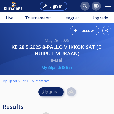
Sign in
Live
Tournaments
Leagues
Upgrade
FOLLOW
May 28, 2025
KE 28.5.2025 8-PALLO VIIKKOKISAT (EI
HUIPUT MUKAAN)
8-Ball
MyBiljardi & Bar
MyBiljardi & Bar
Tournaments
Results