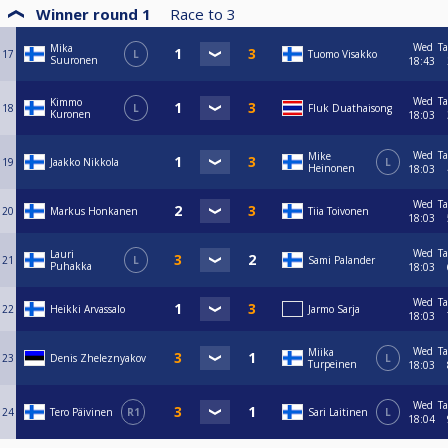
Winner round 1
Race to
3
Wed
Ta
Mika
17
L
Tuomo Visakko
Suuronen
18:43
Wed
Ta
Kimmo
18
L
Fluk Duathaisong
Kuronen
18:03
Wed
Ta
Mike
19
Jaakko Nikkola
L
Heinonen
18:03
Wed
Ta
20
Markus Honkanen
Tiia Toivonen
18:03
Wed
Ta
Lauri
21
L
Sami Palander
Puhakka
18:03
Wed
Ta
22
Heikki Arvassalo
Jarmo Sarja
18:03
Wed
Ta
Miika
23
Denis Zheleznyakov
L
Turpeinen
18:03
Wed
Ta
24
Tero Päivinen
R1
Sari Laitinen
L
18:04