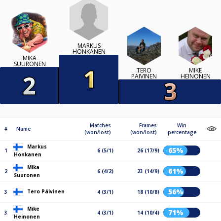
MARKUS
HONKANEN
MIKA
SUURONEN
TERO
MIKE
PÄIVINEN
HEINONEN
Matches
Frames
Win
#
Name
(won/lost)
(won/lost)
percentage
Markus
65%
1
6 (5/1)
26 (17/9)
Honkanen
Mika
61%
2
6 (4/2)
23 (14/9)
Suuronen
56%
Tero Päivinen
3
4 (3/1)
18 (10/8)
Mike
71%
3
4 (3/1)
14 (10/4)
Heinonen