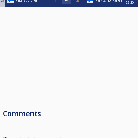
59
Mika Suuronen
Markus Honkanen
23:20
Comments