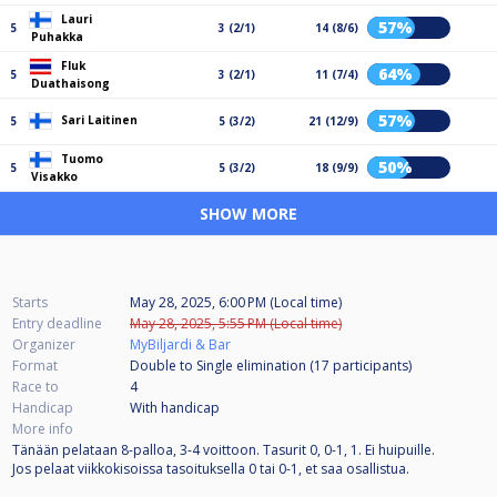
Lauri
57%
5
3 (2/1)
14 (8/6)
Puhakka
Fluk
64%
5
3 (2/1)
11 (7/4)
Duathaisong
57%
Sari Laitinen
5
5 (3/2)
21 (12/9)
Tuomo
50%
5
5 (3/2)
18 (9/9)
Visakko
SHOW MORE
Starts
May 28, 2025, 6:00 PM (Local time)
Entry deadline
May 28, 2025, 5:55 PM (Local time)
Organizer
MyBiljardi & Bar
Format
Double to Single elimination (17
participants
)
Race to
4
Handicap
With handicap
More info
Tänään pelataan 8-palloa, 3-4 voittoon. Tasurit 0, 0-1, 1. Ei huipuille.
Jos pelaat viikkokisoissa tasoituksella 0 tai 0-1, et saa osallistua.