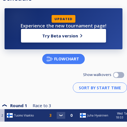
UPDATED
Experience the new tournament page!
Try Beta version
FLOWCHART
Show walkovers
Round 1
Race to
3
Wed
Ta
2
Tuomo Visakko
Juha Hyvärinen
18:03