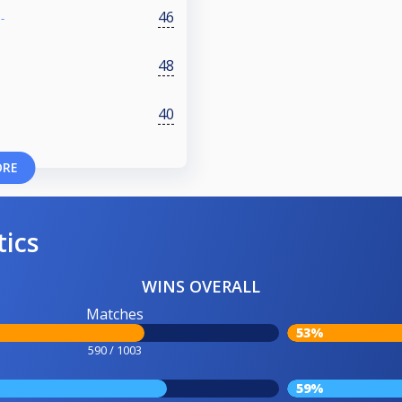
46
-
48
40
ORE
tics
WINS OVERALL
Matches
53%
590 / 1003
59%