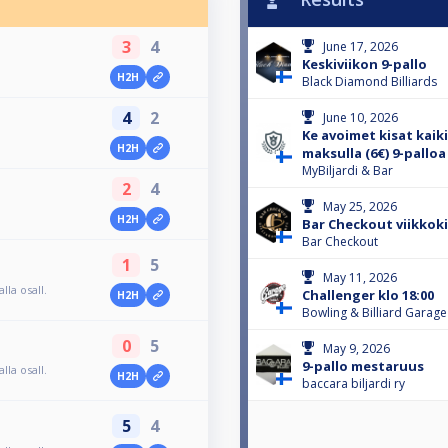
3
4
June 17, 2026
Keskiviikon 9-pallo
H2H
Black Diamond Billiards
4
2
June 10, 2026
Ke avoimet kisat kaiki
H2H
maksulla (6€) 9-palloa
MyBiljardi & Bar
2
4
May 25, 2026
H2H
Bar Checkout viikkoki
Bar Checkout
1
5
May 11, 2026
lla osall.
Challenger klo 18:00
H2H
Bowling & Billiard Garage
0
5
May 9, 2026
9-pallo mestaruus
lla osall.
H2H
baccara biljardi ry
5
4