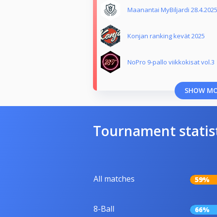
Maanantai MyBiljardi 28.4.2025
Konjan ranking kevät 2025
NoPro 9-pallo viikkokisat vol.3
SHOW M
Tournament statis
All matches
59%
8-Ball
66%