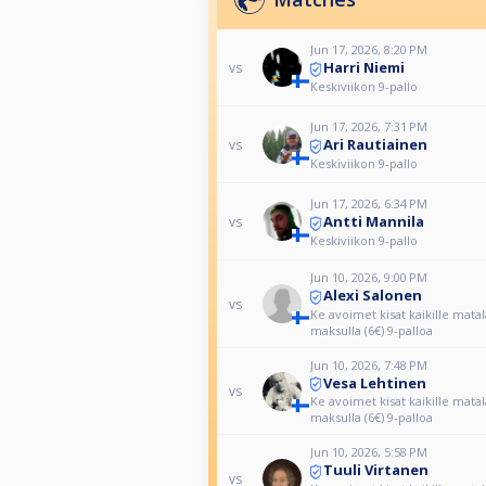
Jun 17, 2026, 8:20 PM
Harri Niemi
vs
Keskiviikon 9-pallo
Jun 17, 2026, 7:31 PM
Ari Rautiainen
vs
Keskiviikon 9-pallo
Jun 17, 2026, 6:34 PM
Antti Mannila
vs
Keskiviikon 9-pallo
Jun 10, 2026, 9:00 PM
Alexi Salonen
vs
Ke avoimet kisat kaikille matala
maksulla (6€) 9-palloa
Jun 10, 2026, 7:48 PM
Vesa Lehtinen
vs
Ke avoimet kisat kaikille matala
maksulla (6€) 9-palloa
Jun 10, 2026, 5:58 PM
Tuuli Virtanen
vs