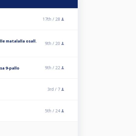
17th /
28
lle matalalla osall.
9th /
20
9th /
22
sa 9-pallo
3rd /
7
5th /
24