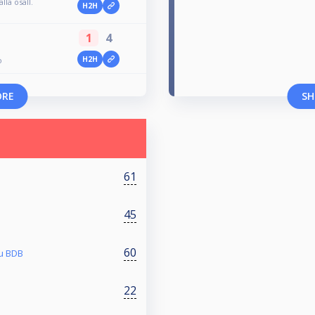
lla osall.
H2H
1
4
H2H
o
ORE
SH
61
45
60
uu BDB
22