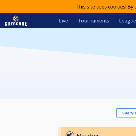
This site uses cookies! By
Live
Tournaments
League
Overvi
Matches