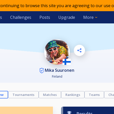
 continuing to browse this site you are agreeing to our use o
s
Challenges
Posts
Upgrade
More
Mika Suuronen
Finland
ew
Tournaments
Matches
Rankings
Teams
Cha
Results