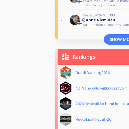
Ke avoimet kisat kaikille matala
maksulla (6€) 9-palloa
May 25, 2026, 9:33 PM
Anne Nieminen
vs
Bar Checkout viikkokisa 9-pall
SHOW M
Rankings
Rundi Ranking 2026
NoPro 9-pallo viikkokisat vol.4
2026 Keskiviikko huhti-kesäk
Viikkokisat kevät -26