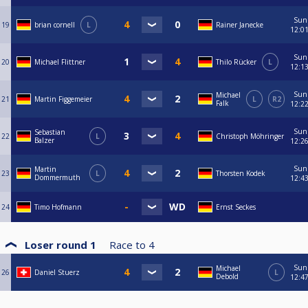
Sun
19
brian cornell
L
Rainer Janecke
12:0
Sun
20
Michael Flittner
Thilo Rücker
L
12:1
Sun
Michael
21
Martin Figgemeier
L
R2
Falk
12:2
Sun
Sebastian
22
L
Christoph Möhringer
Balzer
12:2
Sun
Martin
23
L
Thorsten Kodek
Dommermuth
12:4
24
Timo Hofmann
Ernst Seckes
Loser round 1
Race to
4
Sun
Michael
26
Daniel Stuerz
L
Debold
12:4