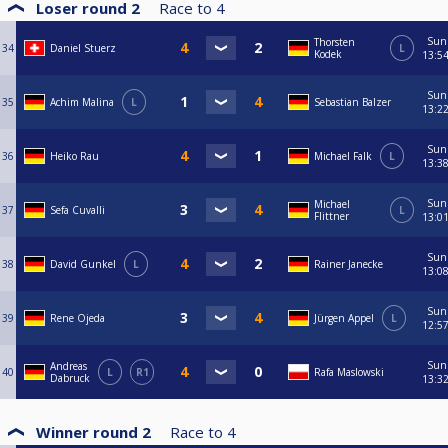
Loser round 2
Race to
4
Sun
Thorsten
34
Daniel Stuerz
L
Kodek
13:5
Sun
35
Achim Malina
L
Sebastian Balzer
13:2
Sun
36
Heiko Rau
Michael Falk
L
13:3
Sun
Michael
37
Sefa Cuvalli
L
Flittner
13:0
Sun
38
David Gunkel
L
Rainer Janecke
13:0
Sun
39
Rene Ojeda
Jürgen Appel
L
12:5
Sun
Andreas
40
L
R1
Rafa Maslowski
Dabruck
13:3
Winner round 2
Race to
4