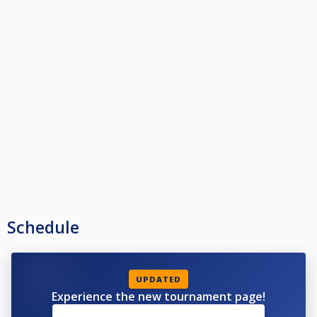
Herren / BV Mörfelden-Walldorf
https://cuescore.com/tournament/HPBV+10-Ball+LK-C+Herren+BV+M%C3%B6rfelden-Walldorf/67491229
Herren / 1. PBC Giessen 1986
https://cuescore.com/tournament/HPBV+10-Ball+LK-C+Herren+1.+PBC+Giessen+1986/67491238
Senioren / PBC Gelnhausen
https://cuescore.com/tournament/HPBV+10-Ball+LK-C+Senioren+PBC+Gelnhausen/67491247
Schedule
UPDATED
Experience the new tournament page!