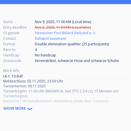
Starts
Nov 9, 2025, 11:00 AM (Local time)
Entry deadline
Nov 2, 2025, 11:59 PM (Local time)
Organizer
Hessischer Pool Billard Verband e. V.
Contact
Rattapol Sassmann
Format
Double elimination qualifier (25
participants
)
Race to
4
Handicap
No handicap
Dresscode
Vereinstrikot, schwarze Hose und schwarze Schuhe
More info
LK-C 10-Ball
Meldeschluss: 02.11.2025, 23:59 Uhr
Turniertermin: 09.11.2025
Turnierbeginn: 11:00 Uhr (Meldefrist, laut STO 2.3.6 (2), 15 Minuten vor
Turnierbeginn)
Kategorie / Veranstaltungsort: Anmeldung direkt über Cuescore
Herren / Pool Devils Neu Anspach
SHOW MORE
https://cuescore.com/tournament/HPBV+10-Ball+LK-C+Herren+Pool+Devils+Neu+Anspach/67491154
Herren / PBV Limburg
https://cuescore.com/tournament/HPBV+10-Ball+LK-C+Herren+PBV+Limburg/67491190