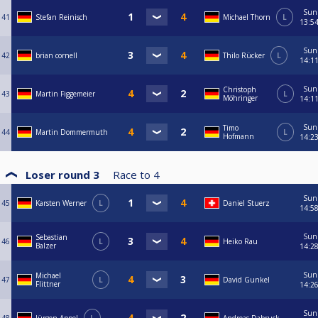
Sun
41
Stefan Reinisch
Michael Thorn
L
13:5
Sun
42
brian cornell
Thilo Rücker
L
14:1
Sun
Christoph
43
Martin Figgemeier
L
Möhringer
14:1
Sun
Timo
44
Martin Dommermuth
L
Hofmann
14:2
Loser round 3
Race to
4
Sun
45
Karsten Werner
L
Daniel Stuerz
14:5
Sun
Sebastian
46
L
Heiko Rau
Balzer
14:2
Sun
Michael
47
L
David Gunkel
Flittner
14:2
Sun