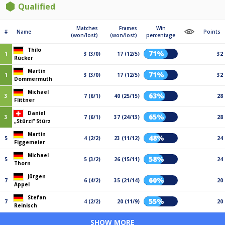
Qualified
Matches
Frames
Win
#
Name
Points
(won/lost)
(won/lost)
percentage
Thilo
71%
1
3 (3/0)
17 (12/5)
32
Rücker
Martin
71%
1
3 (3/0)
17 (12/5)
32
Dommermuth
Michael
63%
3
7 (6/1)
40 (25/15)
28
Flittner
Daniel
65%
3
7 (6/1)
37 (24/13)
28
„Stürzi“ Stürz
Martin
48%
5
4 (2/2)
23 (11/12)
24
Figgemeier
Michael
58%
5
5 (3/2)
26 (15/11)
24
Thorn
Jürgen
60%
7
6 (4/2)
35 (21/14)
20
Appel
Stefan
55%
7
4 (2/2)
20 (11/9)
20
Reinisch
SHOW MORE