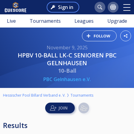
Sign in
Live
Tournaments
Leagues
Upgrade
FOLLOW
November 9, 2025
HPBV 10-BALL LK-C SENIOREN PBC
GELNHAUSEN
10-Ball
PBC Gelnhausen e.V.
Hessischer Pool Billard Verband e. V.
Tournaments
Results