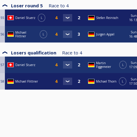
Loser round 5
Race to
4
Sun
55
Daniel Stuerz
L
Stefan Reinisch
16:1
Sun
Michael
56
L
Jürgen Appel
Flittner
16:4
Losers qualification
Race to
4
Sun
Martin
57
Daniel Stuerz
L
Figgemeier
17:0
Sun
58
Michael Flittner
Michael Thorn
L
17:5