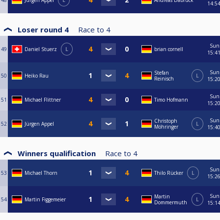
48
Jürgen Appel
L
Andreas Dabruck
14:5
Loser round 4
Race to
4
Sun
49
Daniel Stuerz
L
brian cornell
15:4
Sun
Stefan
50
Heiko Rau
L
Reinisch
15:2
Sun
51
Michael Flittner
Timo Hofmann
15:2
Sun
Christoph
52
Jürgen Appel
L
Möhringer
15:4
Winners qualification
Race to
4
Sun
53
Michael Thorn
Thilo Rücker
L
15:2
Sun
Martin
54
Martin Figgemeier
L
Dommermuth
15:1