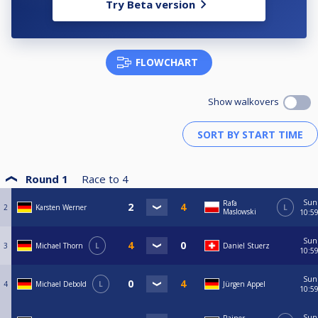
Try Beta version
FLOWCHART
Show walkovers
Round 1
Race to
4
Sun
Rafa
2
Karsten Werner
L
Maslowski
10:5
Sun
3
Michael Thorn
L
Daniel Stuerz
10:5
Sun
4
Michael Debold
L
Jürgen Appel
10:5
Sun