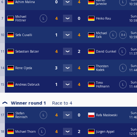
Rainer
6
Achim Malina
L
Janecke
10:5
Sun
Michael
7
L
Heiko Rau
Flittner
10:5
Sun
Michael
10
Sefa Cuvalli
L
R4
Falk
10:5
Sun
11
Sebastian Balzer
David Gunkel
L
11:3
Sun
Thorsten
14
Rene Ojeda
L
Kodek
11:4
Sun
Timo
15
Andreas Dabruck
L
Hofmann
11:4
Winner round 1
Race to
4
Sun
Stefan
17
L
Rafa Maslowski
Reinisch
11:4
Sun
18
Michael Thorn
L
Jürgen Appel
12:0