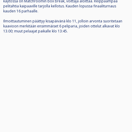
käytössä on Matchroomin box break, voittaja aloittaa. Reippaampaa
pelitahtia kaipaaville tarjolla kellotus. Kauden lopussa finaaliturnaus
kauden 16 parhaalle.
Ilmoittautuminen päättyy kisapäivänä klo 11, jolloin arvonta suoritetaan
kaavioon merkitään ensimmäiset 6 peliparia, joiden ottelut alkavat klo
13.00; muut pelaajat paikalle klo 13:45.