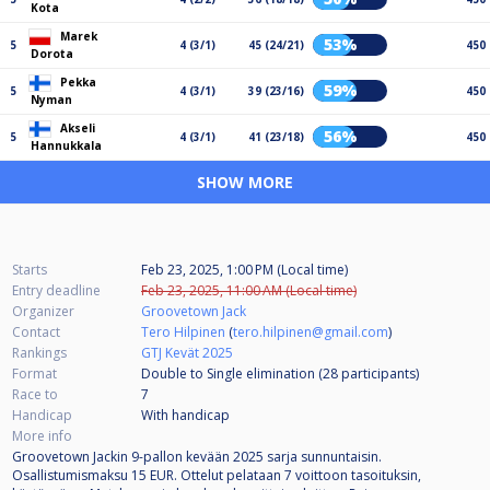
Kota
Marek
53%
5
4 (3/1)
45 (24/21)
450
Dorota
Pekka
59%
5
4 (3/1)
39 (23/16)
450
Nyman
Akseli
56%
5
4 (3/1)
41 (23/18)
450
Hannukkala
SHOW MORE
Starts
Feb 23, 2025, 1:00 PM (Local time)
Entry deadline
Feb 23, 2025, 11:00 AM (Local time)
Organizer
Groovetown Jack
Contact
Tero Hilpinen
(
tero.hilpinen@gmail.com
)
Rankings
GTJ Kevät 2025
Format
Double to Single elimination (28
participants
)
Race to
7
Handicap
With handicap
More info
Groovetown Jackin 9-pallon kevään 2025 sarja sunnuntaisin.
Osallistumismaksu 15 EUR. Ottelut pelataan 7 voittoon tasoituksin,