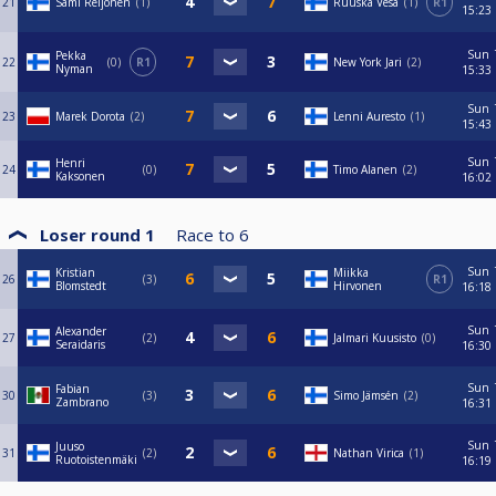
21
Sami Reijonen
1
Ruuska Vesa
1
R1
15:23
Sun
Pekka
22
0
R1
New York Jari
2
Nyman
15:33
Sun
23
Marek Dorota
2
Lenni Auresto
1
15:43
Sun
Henri
24
0
Timo Alanen
2
Kaksonen
16:02
Loser round 1
Race to
6
Sun
Kristian
Miikka
26
3
R1
Blomstedt
Hirvonen
16:18
Sun
Alexander
27
2
Jalmari Kuusisto
0
Seraidaris
16:30
Sun
Fabian
30
3
Simo Jämsén
2
Zambrano
16:31
Sun
Juuso
31
2
Nathan Virica
1
Ruotoistenmäki
16:19