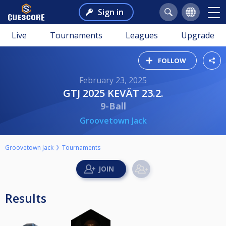
Sign in
Live
Tournaments
Leagues
Upgrade
FOLLOW
February 23, 2025
GTJ 2025 KEVÄT 23.2.
9-Ball
Groovetown Jack
Groovetown Jack
Tournaments
Results