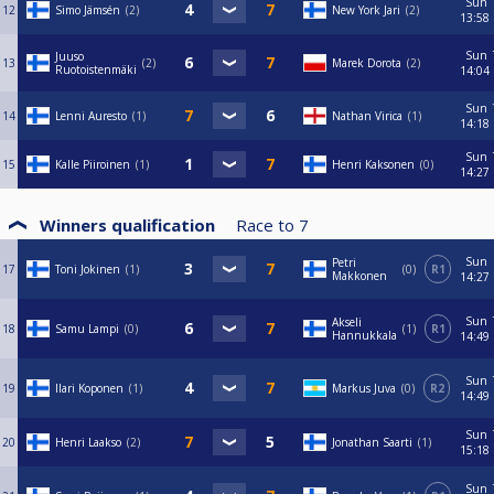
Sun
12
Simo Jämsén
2
New York Jari
2
13:58
Sun
Juuso
13
2
Marek Dorota
2
Ruotoistenmäki
14:04
Sun
14
Lenni Auresto
1
Nathan Virica
1
14:18
Sun
15
Kalle Piiroinen
1
Henri Kaksonen
0
14:27
Winners qualification
Race to
7
Sun
Petri
17
Toni Jokinen
1
0
R1
Makkonen
14:27
Sun
Akseli
18
Samu Lampi
0
1
R1
Hannukkala
14:49
Sun
19
Ilari Koponen
1
Markus Juva
0
R2
14:49
Sun
20
Henri Laakso
2
Jonathan Saarti
1
15:18
Sun