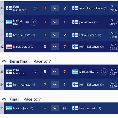
Sun
Petri
49
0
Akseli Hannukkala
1
Makkonen
19:56
Sun
Markus
50
0
R3
Joonas Kota
0
Juva
20:47
Sun
51
Lenni Auresto
1
Pekka Nyman
0
21:10
Sun
52
Marek Dorota
2
Henri Kaksonen
0
21:12
Semi final
Race to
7
Sun
Petri
53
0
Markus Juva
0
R3
Makkonen
21:57
Sun
54
Lenni Auresto
1
Henri Kaksonen
0
22:20
Final
Race to
7
55
Markus Juva
0
Lenni Auresto
1