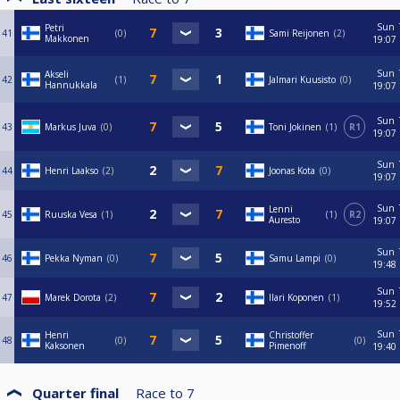
Sun
Petri
41
0
Sami Reijonen
2
Makkonen
19:07
Sun
Akseli
42
1
Jalmari Kuusisto
0
Hannukkala
19:07
Sun
43
Markus Juva
0
Toni Jokinen
1
R1
19:07
Sun
44
Henri Laakso
2
Joonas Kota
0
19:07
Sun
Lenni
45
Ruuska Vesa
1
1
R2
Auresto
19:07
Sun
46
Pekka Nyman
0
Samu Lampi
0
19:48
Sun
47
Marek Dorota
2
Ilari Koponen
1
19:52
Sun
Henri
Christoffer
48
0
0
Kaksonen
Pimenoff
19:40
Quarter final
Race to
7