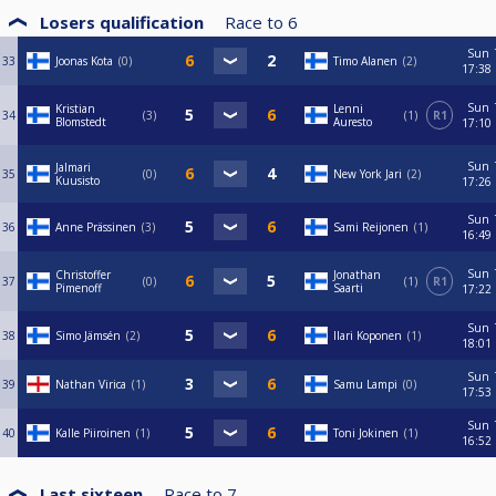
Losers qualification
Race to
6
Sun
33
Joonas Kota
0
Timo Alanen
2
17:38
Sun
Kristian
Lenni
34
3
1
R1
Blomstedt
Auresto
17:10
Sun
Jalmari
35
0
New York Jari
2
Kuusisto
17:26
Sun
36
Anne Prässinen
3
Sami Reijonen
1
16:49
Sun
Christoffer
Jonathan
37
0
1
R1
Pimenoff
Saarti
17:22
Sun
38
Simo Jämsén
2
Ilari Koponen
1
18:01
Sun
39
Nathan Virica
1
Samu Lampi
0
17:53
Sun
40
Kalle Piiroinen
1
Toni Jokinen
1
16:52
Last sixteen
Race to
7