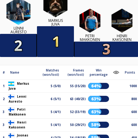
MARKUS
JUVA
LENNI
AURESTO
PETRI
HENRI
MAKKONEN
KAKSONEN
Matches
Frames
Win
#
Name
Points
(won/lost)
(won/lost)
percentage
Markus
64%
1
5 (5/0)
55 (35/20)
1000
Juva
Lenni
63%
2
6 (5/1)
63 (40/23)
800
Auresto
Petri
63%
3
5 (4/1)
52 (33/19)
600
Makkonen
Henri
58%
3
5 (4/1)
50 (29/21)
600
Kaksonen
Joonas
50%
5
4 (2/2)
36 (18/18)
450