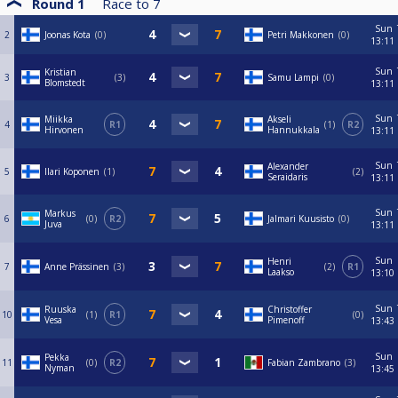
Round 1
Race to
7
Sun
2
Joonas Kota
0
Petri Makkonen
0
13:11
Sun
Kristian
3
3
Samu Lampi
0
Blomstedt
13:11
Sun
Miikka
Akseli
4
R1
1
R2
Hirvonen
Hannukkala
13:11
Sun
Alexander
5
Ilari Koponen
1
2
Seraidaris
13:11
Sun
Markus
6
0
R2
Jalmari Kuusisto
0
Juva
13:11
Sun
Henri
7
Anne Prässinen
3
2
R1
Laakso
13:10
Sun
Ruuska
Christoffer
10
1
R1
0
Vesa
Pimenoff
13:43
Sun
Pekka
11
0
R2
Fabian Zambrano
3
Nyman
13:45