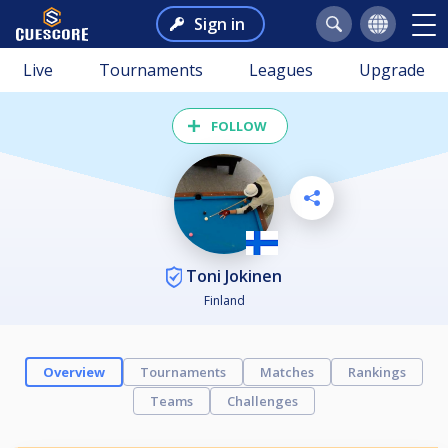
Sign in
Live
Tournaments
Leagues
Upgrade
FOLLOW
Toni Jokinen
Finland
Overview
Tournaments
Matches
Rankings
Teams
Challenges