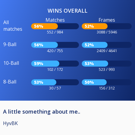
WINS OVERALL
Matches
Frames
All
56%
52%
matches
552 / 984
3088 / 5946
9-Ball
56%
52%
420 / 755
2409 / 4641
10-Ball
59%
53%
102 / 172
523 / 993
8-Ball
53%
50%
30 / 57
156 / 312
A little something about me..
HyvBK