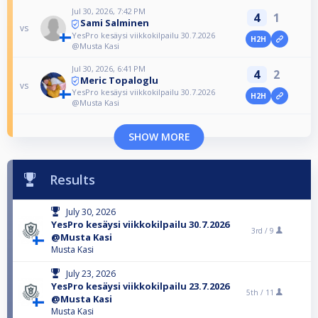
Jul 30, 2026, 7:42 PM
4
1
Sami Salminen
vs
YesPro kesäysi viikkokilpailu 30.7.2026
H2H
@Musta Kasi
Jul 30, 2026, 6:41 PM
4
2
Meric Topaloglu
vs
YesPro kesäysi viikkokilpailu 30.7.2026
H2H
@Musta Kasi
SHOW MORE
Results
July 30, 2026
YesPro kesäysi viikkokilpailu 30.7.2026
3rd /
9
@Musta Kasi
Musta Kasi
July 23, 2026
YesPro kesäysi viikkokilpailu 23.7.2026
5th /
11
@Musta Kasi
Musta Kasi