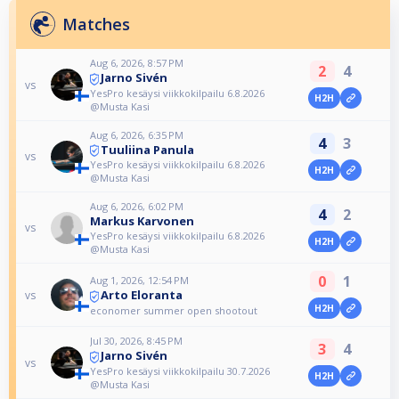
Matches
Aug 6, 2026, 8:57 PM
2
4
Jarno Sivén
vs
YesPro kesäysi viikkokilpailu 6.8.2026
H2H
@Musta Kasi
Aug 6, 2026, 6:35 PM
4
3
Tuuliina Panula
vs
YesPro kesäysi viikkokilpailu 6.8.2026
H2H
@Musta Kasi
Aug 6, 2026, 6:02 PM
4
2
Markus Karvonen
vs
YesPro kesäysi viikkokilpailu 6.8.2026
H2H
@Musta Kasi
0
1
Aug 1, 2026, 12:54 PM
Arto Eloranta
vs
H2H
economer summer open shootout
Jul 30, 2026, 8:45 PM
3
4
Jarno Sivén
vs
YesPro kesäysi viikkokilpailu 30.7.2026
H2H
@Musta Kasi