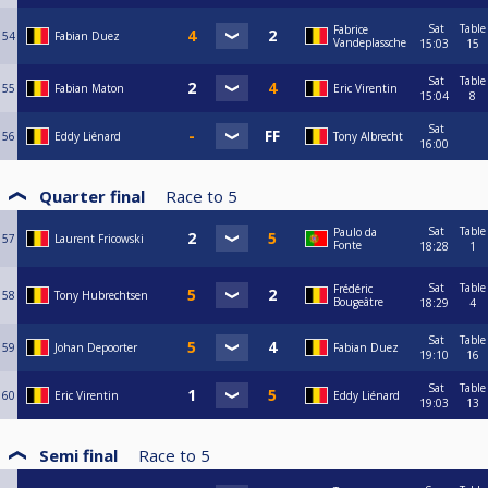
Sat
Table
Fabrice
54
Fabian Duez
Vandeplassche
15:03
15
Sat
Table
55
Fabian Maton
Eric Virentin
15:04
8
Sat
56
Eddy Liénard
Tony Albrecht
16:00
Quarter final
Race to
5
Sat
Table
Paulo da
57
Laurent Fricowski
Fonte
18:28
1
Sat
Table
Frédéric
58
Tony Hubrechtsen
Bougeâtre
18:29
4
Sat
Table
59
Johan Depoorter
Fabian Duez
19:10
16
Sat
Table
60
Eric Virentin
Eddy Liénard
19:03
13
Semi final
Race to
5