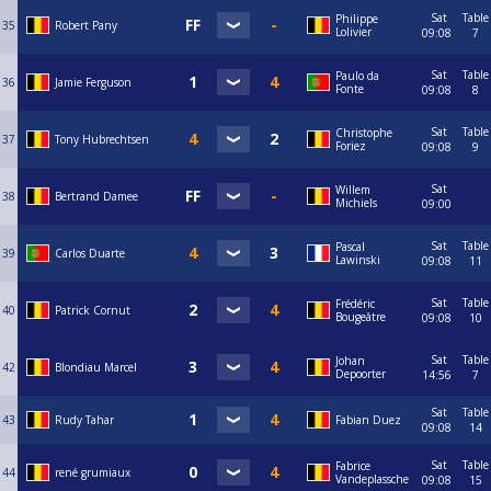
Sat
Table
Philippe
35
Robert Pany
Lolivier
09:08
7
Sat
Table
Paulo da
36
Jamie Ferguson
Fonte
09:08
8
Sat
Table
Christophe
37
Tony Hubrechtsen
Foriez
09:08
9
Sat
Willem
38
Bertrand Damee
Michiels
09:00
Sat
Table
Pascal
39
Carlos Duarte
Lawinski
09:08
11
Sat
Table
Frédéric
40
Patrick Cornut
Bougeâtre
09:08
10
Sat
Table
Johan
42
Blondiau Marcel
Depoorter
14:56
7
Sat
Table
43
Rudy Tahar
Fabian Duez
09:08
14
Sat
Table
Fabrice
44
rené grumiaux
Vandeplassche
09:08
15