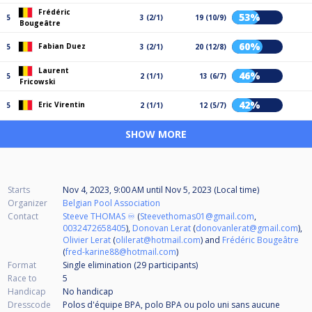
Frédéric
53%
5
3 (2/1)
19 (10/9)
Bougeâtre
60%
Fabian Duez
5
3 (2/1)
20 (12/8)
Laurent
46%
5
2 (1/1)
13 (6/7)
Fricowski
42%
Eric Virentin
5
2 (1/1)
12 (5/7)
SHOW MORE
Starts
Nov 4, 2023, 9:00 AM
until
Nov 5, 2023 (Local time)
Organizer
Belgian Pool Association
Contact
Steeve THOMAS ♾️
(
Steevethomas01@gmail.com
,
0032472658405
),
Donovan Lerat
(
donovanlerat@gmail.com
),
Olivier Lerat
(
olilerat@hotmail.com
) and
Frédéric Bougeâtre
(
fred-karine88@hotmail.com
)
Format
Single elimination (29
participants
)
Race to
5
Handicap
No handicap
Dresscode
Polos d'équipe BPA, polo BPA ou polo uni sans aucune