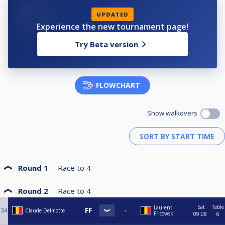
UPDATED
Experience the new tournament page!
Try Beta version
FLOWCHART
Show walkovers
Round 1
Race to
4
Round 2
Race to
4
Sat
Table
Laurent
34
Claude Delmotte
Fricowski
09:08
6