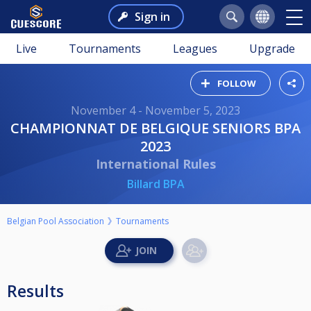
Sign in
Live
Tournaments
Leagues
Upgrade
FOLLOW
November 4 - November 5, 2023
CHAMPIONNAT DE BELGIQUE SENIORS BPA
2023
International Rules
Billard BPA
Belgian Pool Association
Tournaments
Results