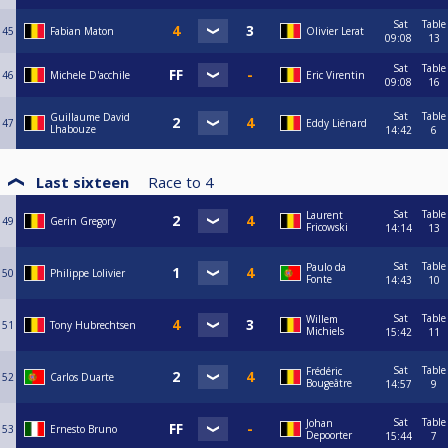
Sat
Table
45
Fabian Maton
Olivier Lerat
09:08
13
Sat
Table
46
Michele D'acchile
Eric Virentin
09:08
16
Sat
Table
Guillaume David
47
Eddy Liénard
Lhabouze
14:42
6
Last sixteen
Race to
4
Sat
Table
Laurent
49
Gerin Gregory
Fricowski
14:14
13
Sat
Table
Paulo da
50
Philippe Lolivier
Fonte
14:43
10
Sat
Table
Willem
51
Tony Hubrechtsen
Michiels
15:42
11
Sat
Table
Frédéric
52
Carlos Duarte
Bougeâtre
14:57
9
Sat
Table
Johan
53
Ernesto Bruno
Depoorter
15:44
7