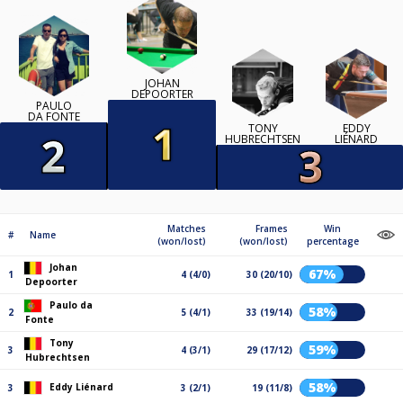
JOHAN
DEPOORTER
PAULO
DA FONTE
TONY
EDDY
HUBRECHTSEN
LIÉNARD
Matches
Frames
Win
#
Name
(won/lost)
(won/lost)
percentage
Johan
67%
1
4 (4/0)
30 (20/10)
Depoorter
Paulo da
58%
2
5 (4/1)
33 (19/14)
Fonte
Tony
59%
3
4 (3/1)
29 (17/12)
Hubrechtsen
58%
Eddy Liénard
3
3 (2/1)
19 (11/8)