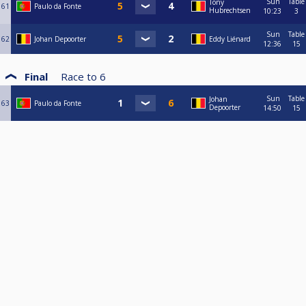
Sun
Table
Tony
61
Paulo da Fonte
Hubrechtsen
10:23
3
Sun
Table
62
Johan Depoorter
Eddy Liénard
12:36
15
Final
Race to
6
Sun
Table
Johan
63
Paulo da Fonte
Depoorter
14:50
15