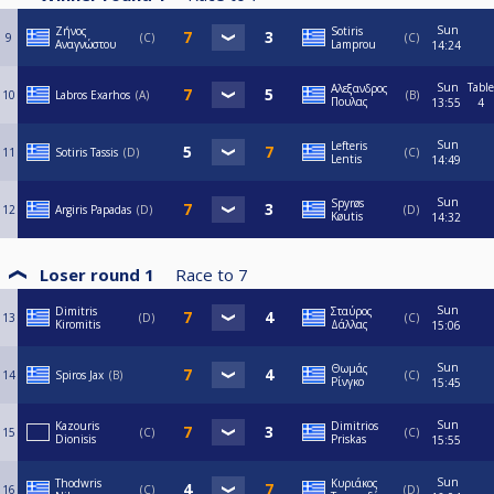
Sun
Ζήνος
Sotiris
9
C
C
Αναγνώστου
Lamprou
14:24
Sun
Table
Αλεξανδρος
10
Labros Exarhos
A
B
Πουλας
13:55
4
Sun
Lefteris
11
Sotiris Tassis
D
C
Lentis
14:49
Sun
Spyrøs
12
Argiris Papadas
D
D
Køutis
14:32
Loser round 1
Race to
7
Sun
Dimitris
Σταύρος
13
D
C
Kiromitis
Δάλλας
15:06
Sun
Θωμάς
14
Spiros Jax
B
C
Ρίνγκο
15:45
Sun
Kazouris
Dimitrios
15
C
C
Dionisis
Priskas
15:55
Sun
Thodwris
Κυριάκος
16
C
D