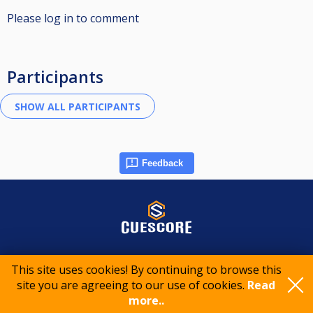
Please log in to comment
Participants
Feedback
© 2015-2026 CueScore International
This site uses cookies! By continuing to browse this
site you are agreeing to our use of cookies.
Read
Cookie policy
Privacy policy
Terms of service
more..