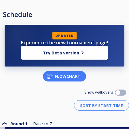
Schedule
UPDATED
Experience the new tournament page!
Try Beta version
FLOWCHART
Show walkovers
Round 1
Race to
7