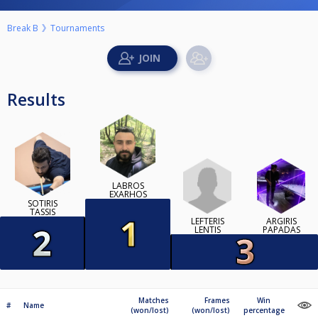
Break B
Tournaments
Results
LABROS
EXARHOS
SOTIRIS
TASSIS
LEFTERIS
ARGIRIS
LENTIS
PAPADAS
Matches
Frames
Win
#
Name
(won/lost)
(won/lost)
percentage