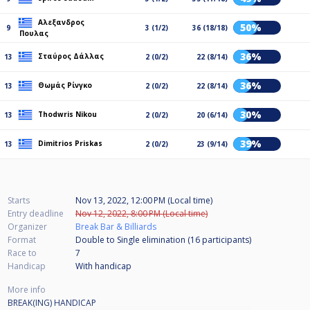
Αλεξανδρος
50%
9
3 (1/2)
36 (18/18)
Πουλας
36%
Σταύρος Δάλλας
13
2 (0/2)
22 (8/14)
36%
Θωμάς Ρίνγκο
13
2 (0/2)
22 (8/14)
30%
Thodwris Nikou
13
2 (0/2)
20 (6/14)
39%
Dimitrios Priskas
13
2 (0/2)
23 (9/14)
Starts
Nov 13, 2022, 12:00 PM (Local time)
Entry deadline
Nov 12, 2022, 8:00 PM (Local time)
Organizer
Break Bar & Billiards
Format
Double to Single elimination (16
participants
)
Race to
7
Handicap
With handicap
More info
BREAK(ING) HANDICAP