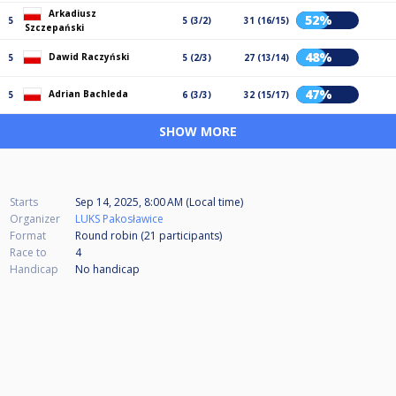
Arkadiusz
52%
5
5 (3/2)
31 (16/15)
Szczepański
48%
Dawid Raczyński
5
5 (2/3)
27 (13/14)
47%
Adrian Bachleda
5
6 (3/3)
32 (15/17)
SHOW MORE
Starts
Sep 14, 2025, 8:00 AM (Local time)
Organizer
LUKS Pakosławice
Format
Round robin (21
participants
)
Race to
4
Handicap
No handicap