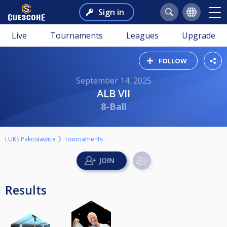
Sign in
Live
Tournaments
Leagues
Upgrade
FOLLOW
September 14, 2025
ALB VII
8-Ball
LUKS Pakosławice
Tournaments
Results