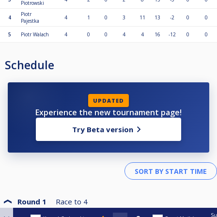
Piotrowski
Piotr
4
4
1
0
3
11
13
-2
0
0
Pajestka
5
Piotr Walach
4
0
0
4
4
16
-12
0
0
Schedule
UPDATED
Experience the new tournament page!
Try Beta version
Round 1
Race to
4
S