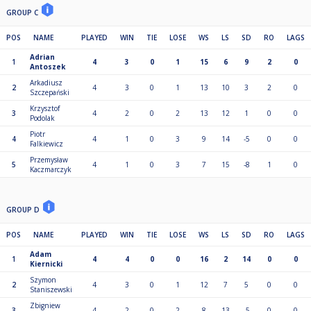
GROUP C
POS
NAME
PLAYED
WIN
TIE
LOSE
WS
LS
SD
RO
LAGS
Adrian
1
4
3
0
1
15
6
9
2
0
Antoszek
Arkadiusz
2
4
3
0
1
13
10
3
2
0
Szczepański
Krzysztof
3
4
2
0
2
13
12
1
0
0
Podolak
Piotr
4
4
1
0
3
9
14
-5
0
0
Falkiewicz
Przemysław
5
4
1
0
3
7
15
-8
1
0
Kaczmarczyk
GROUP D
POS
NAME
PLAYED
WIN
TIE
LOSE
WS
LS
SD
RO
LAGS
Adam
1
4
4
0
0
16
2
14
0
0
Kiernicki
Szymon
2
4
3
0
1
12
7
5
0
0
Staniszewski
Zbigniew
3
4
2
0
2
8
13
-5
0
0