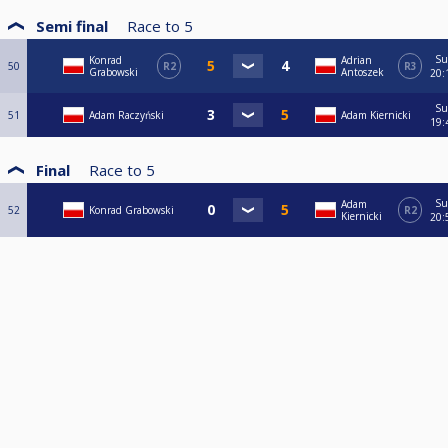
Semi final
Race to
5
S
Konrad
Adrian
50
R2
R3
Grabowski
Antoszek
20:
S
51
Adam Raczyński
Adam Kiernicki
19:
Final
Race to
5
S
Adam
52
Konrad Grabowski
R2
Kiernicki
20: