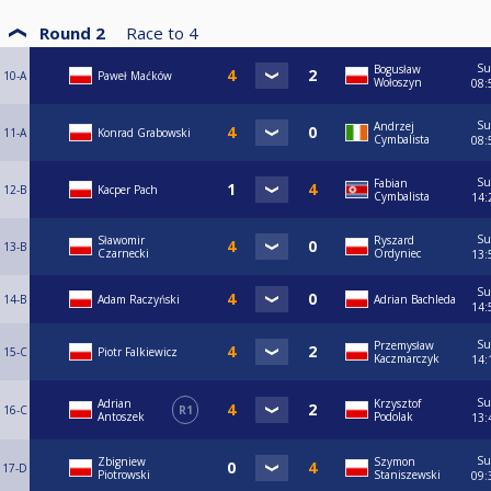
Round 2
Race to
4
S
Bogusław
10-A
Paweł Maćków
Wołoszyn
08:
S
Andrzej
11-A
Konrad Grabowski
Cymbalista
08:
S
Fabian
12-B
Kacper Pach
Cymbalista
14:
S
Sławomir
Ryszard
13-B
Czarnecki
Ordyniec
13:
S
14-B
Adam Raczyński
Adrian Bachleda
14:
S
Przemysław
15-C
Piotr Falkiewicz
Kaczmarczyk
14:
S
Adrian
Krzysztof
16-C
R1
Antoszek
Podolak
13:
S
Zbigniew
Szymon
17-D
Piotrowski
Staniszewski
09: