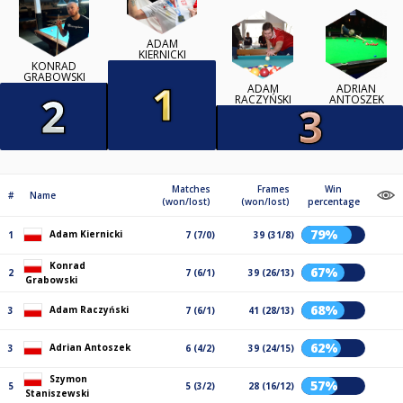
ADAM
KIERNICKI
KONRAD
GRABOWSKI
ADAM
ADRIAN
RACZYŃSKI
ANTOSZEK
Matches
Frames
Win
#
Name
(won/lost)
(won/lost)
percentage
79%
Adam Kiernicki
1
7 (7/0)
39 (31/8)
Konrad
67%
2
7 (6/1)
39 (26/13)
Grabowski
68%
Adam Raczyński
3
7 (6/1)
41 (28/13)
62%
Adrian Antoszek
3
6 (4/2)
39 (24/15)
Szymon
57%
5
5 (3/2)
28 (16/12)
Staniszewski