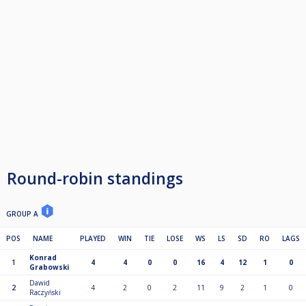
Round-robin standings
GROUP A
POS
NAME
PLAYED
WIN
TIE
LOSE
WS
LS
SD
RO
LAGS
Konrad
1
4
4
0
0
16
4
12
1
0
Grabowski
Dawid
2
4
2
0
2
11
9
2
1
0
Raczyński