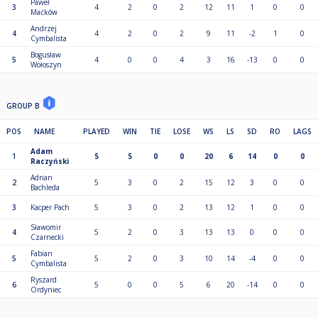
Paweł
3
4
2
0
2
12
11
1
0
0
Maćków
Andrzej
4
4
2
0
2
9
11
-2
1
0
Cymbalista
Bogusław
5
4
0
0
4
3
16
-13
0
0
Wołoszyn
GROUP B
POS
NAME
PLAYED
WIN
TIE
LOSE
WS
LS
SD
RO
LAGS
Adam
1
5
5
0
0
20
6
14
0
0
Raczyński
Adrian
2
5
3
0
2
15
12
3
0
0
Bachleda
3
Kacper Pach
5
3
0
2
13
12
1
0
0
Sławomir
4
5
2
0
3
13
13
0
0
0
Czarnecki
Fabian
5
5
2
0
3
10
14
-4
0
0
Cymbalista
Ryszard
6
5
0
0
5
6
20
-14
0
0
Ordyniec