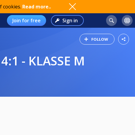
f cookies.
Read more..
Join for free
Sign in
FOLLOW
4:1 - KLASSE M