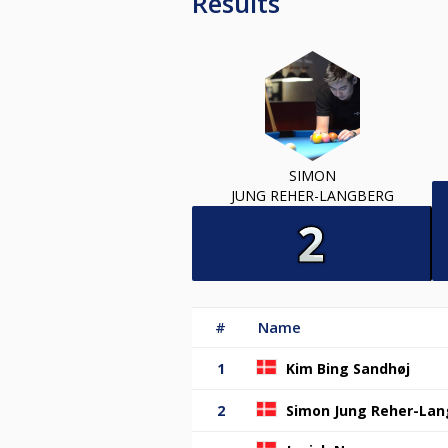
Results
SIMON
JUNG REHER-LANGBERG
#
Name
1
Kim Bing Sandhøj
2
Simon Jung Reher-La