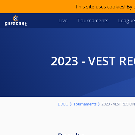
This site uses cookies! By
Live
Tournaments
League
2023 - VEST 
DDBU
Tournaments
2023 - VEST REGIO