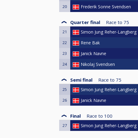
20
Frederik Sonne Svendsen
Quarter final
Race to
75
21
Simon Jung Reher-Langberg
22
Rene Bak
23
Janick Navne
24
Nikolaj Svendsen
Semi final
Race to
75
25
Simon Jung Reher-Langberg
26
Janick Navne
Final
Race to
100
27
Simon Jung Reher-Langberg