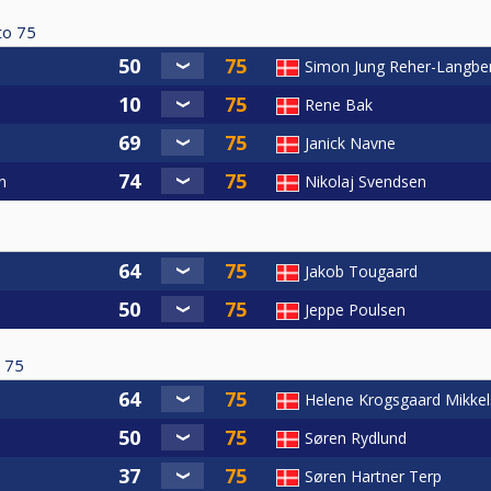
to
75
Simon Jung Reher-Langbe
Rene Bak
Janick Navne
n
Nikolaj Svendsen
Jakob Tougaard
Jeppe Poulsen
75
Helene Krogsgaard Mikke
Søren Rydlund
Søren Hartner Terp