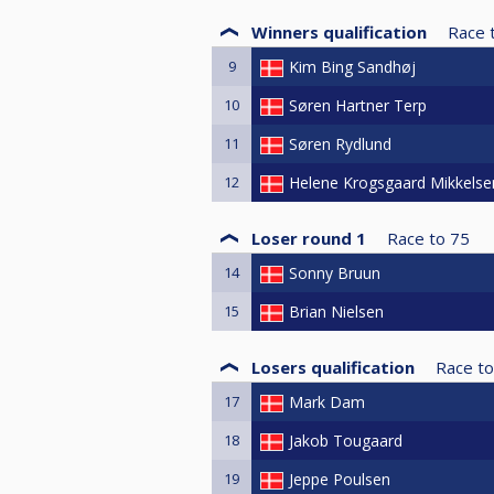
Winners qualification
Race 
9
Kim Bing Sandhøj
10
Søren Hartner Terp
11
Søren Rydlund
12
Helene Krogsgaard Mikkelse
Loser round 1
Race to
75
14
Sonny Bruun
15
Brian Nielsen
Losers qualification
Race to
17
Mark Dam
18
Jakob Tougaard
19
Jeppe Poulsen