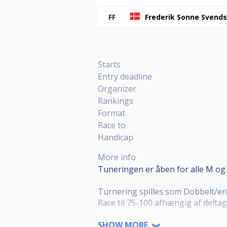
FF
Frederik Sonne Svend
Starts
Entry deadline
Organizer
Rankings
Format
Race to
Handicap
More info
Tuneringen er åben for alle M og 
Turnering spilles som Dobbelt/enk
Race til 75-100 afhængig af deltag
Det kræver en aktiv licens i en dan
SHOW MORE