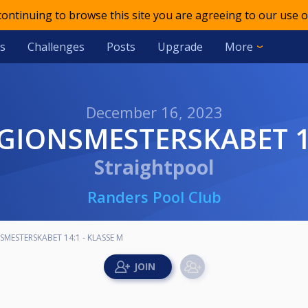
 continuing to browse this site you are agreeing to our use o
s
Challenges
Posts
Upgrade
More
December 16, 2023
REGIONSMESTERSKABET 1
Straightpool
Randers Pool Club
NSMESTERSKABET 14:1 - KLASSE M