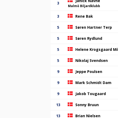
Janick Navne
3
Malmö Biljardklubb
3
Rene Bak
5
Søren Hartner Terp
5
Søren Rydlund
5
Helene Krogsgaard Mi
5
Nikolaj Svendsen
9
Jeppe Poulsen
9
Mark Schmidt Dam
9
Jakob Tougaard
13
Sonny Bruun
13
Brian Nielsen