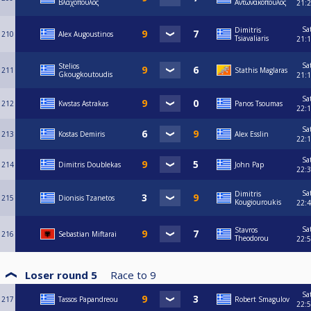
Βλαχόπουλος
Αντωνακόπουλος
21:
Sa
Dimitris
210
Alex Augoustinos
Tsiavaliaris
21:
Sa
Stelios
211
Stathis Maglaras
Gkougkoutoudis
21:
Sa
212
Kwstas Astrakas
Panos Tsoumas
22:
Sa
213
Kostas Demiris
Alex Esslin
22:
Sa
214
Dimitris Doublekas
John Pap
22:
Sa
Dimitris
215
Dionisis Tzanetos
Kougiouroukis
22:
Sa
Stavros
216
Sebastian Miftarai
Theodorou
22:
Loser round 5
Race to
9
Sa
217
Tassos Papandreou
Robert Smagulov
22: