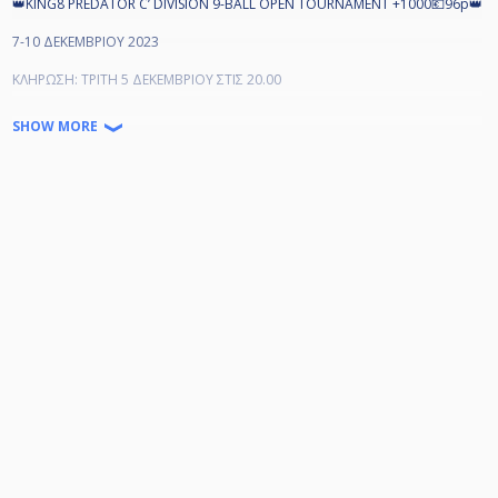
👑KING8 PREDATOR C’ DIVISION 9-BALL OPEN TOURNAMENT +1000💶96p👑
7-10 ΔΕΚΕΜΒΡΙΟΥ 2023
ΚΛΗΡΩΣΗ: ΤΡΙΤΗ 5 ΔΕΚΕΜΒΡΙΟΥ ΣΤΙΣ 20.00
ΕΠΑΘΛΑ: ΣΥΜΜΕΤΟΧΕΣ 1000💶 στην 96αδα
SHOW MORE
Minimum Bonus 600💶 Guaranteed
Στους 70 αθλητές 700💶
Στους 80 αθλητές. 800💶
Στους 90 αθλητές. 900💶
Στους 96 αθλητές 1000💶
✅ΟΙ 2 ΚΑΛΥΤΕΡΟΙ Δ’ ΘΑ ΚΕΡΔΙΣΟΥΝ ΑΠΟ 50💶 ΕΚΑΣΤΟΣ.
Συμμετοχές:
Γ' 40 Ευρώ
Δ' 20 Ευρώ
E’ 10 Ευρώ
SPONSORED BY PREDATOR CUES🔥🔥
ΚΑΙ με την ευγενική χορηγία:
🔹HARITOS_MOTO🔹
http://www.haritosmoto.gr/