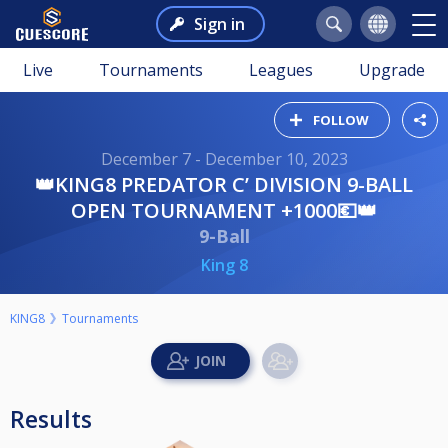
Sign in
Live
Tournaments
Leagues
Upgrade
FOLLOW
December 7 - December 10, 2023
👑KING8 PREDATOR C’ DIVISION 9-BALL
OPEN TOURNAMENT +1000💶👑
9-Ball
King 8
KING8
Tournaments
Results