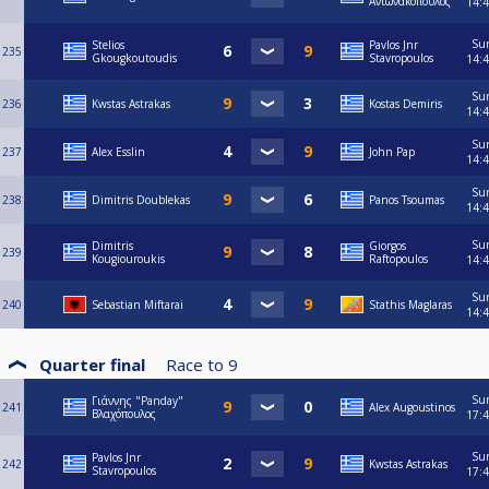
Αντωνακόπουλος
14:
Su
Stelios
Pavlos Jnr
235
Gkougkoutoudis
Stavropoulos
14:
Su
236
Kwstas Astrakas
Kostas Demiris
14:
Su
237
Alex Esslin
John Pap
14:
Su
238
Dimitris Doublekas
Panos Tsoumas
14:
Su
Dimitris
Giorgos
239
Kougiouroukis
Raftopoulos
14:
Su
240
Sebastian Miftarai
Stathis Maglaras
14:
Quarter final
Race to
9
Su
Γιάννης "Panday"
241
Alex Augoustinos
Βλαχόπουλος
17:
Su
Pavlos Jnr
242
Kwstas Astrakas
Stavropoulos
17: