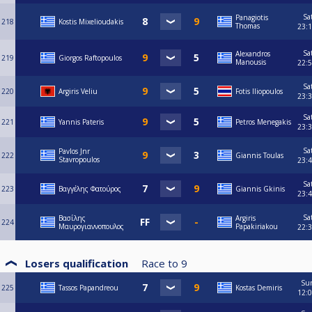
Sa
Panagiotis
218
Kostis Mixelioudakis
Thomas
23:
Sa
Alexandros
219
Giorgos Raftopoulos
Manousis
22:
Sa
220
Argiris Veliu
Fotis Iliopoulos
23:
Sa
221
Yannis Pateris
Petros Menegakis
23:
Sa
Pavlos Jnr
222
Giannis Toulas
Stavropoulos
23:
Sa
223
Βαγγέλης Φατούρος
Giannis Gkinis
23:
Sa
Βασίλης
Argiris
224
Μαυρογιαννοπουλος
Papakiriakou
22:
Losers qualification
Race to
9
Su
225
Tassos Papandreou
Kostas Demiris
12: