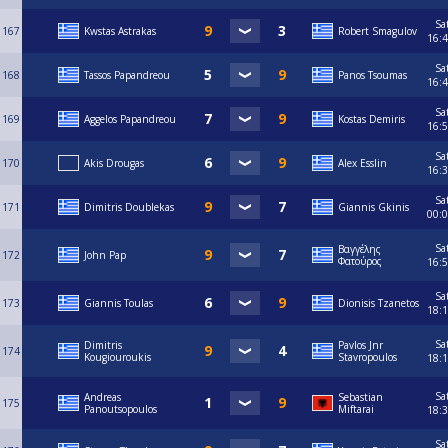
Sa
167
Kwstas Astrakas
Robert Smagulov
16:
Sa
168
Tassos Papandreou
Panos Tsoumas
16:
Sa
169
Aggelos Papandreou
Kostas Demiris
16:
Sa
170
Akis Drougas
Alex Esslin
16:
Sa
171
Dimitris Doublekas
Giannis Gkinis
00:
Sa
Βαγγέλης
172
John Pap
Φατούρος
16:
Sa
173
Giannis Toulas
Dionisis Tzanetos
18:
Sa
Dimitris
Pavlos Jnr
174
Kougiouroukis
Stavropoulos
18:
Sa
Andreas
Sebastian
175
Panoutsopoulos
Miftarai
18:
Sa