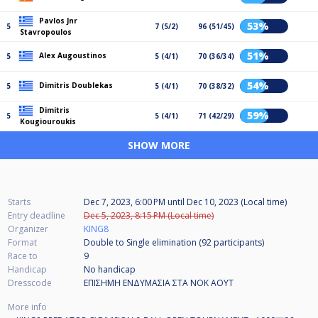
Pavlos Jnr
53%
5
7 (5/2)
96 (51/45)
Stavropoulos
51%
Alex Augoustinos
5
5 (4/1)
70 (36/34)
54%
Dimitris Doublekas
5
5 (4/1)
70 (38/32)
Dimitris
59%
5
5 (4/1)
71 (42/29)
Kougiouroukis
SHOW MORE
Starts
Dec 7, 2023, 6:00 PM
until
Dec 10, 2023 (Local time)
Entry deadline
Dec 5, 2023, 8:15 PM (Local time)
Organizer
KING8
Format
Double to Single elimination (92
participants
)
Race to
9
Handicap
No handicap
Dresscode
ΕΠΙΣΗΜΗ ΕΝΔΥΜΑΣΙΑ ΣΤΑ ΝΟΚ ΑΟΥΤ
More info