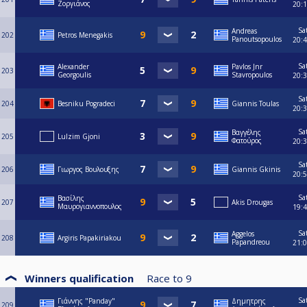
Ζοργιάνος
20:
Sa
Andreas
202
Petros Menegakis
Panoutsopoulos
20:
Sa
Alexander
Pavlos Jnr
203
Georgoulis
Stavropoulos
20:
Sa
204
Besniku Pogradeci
Giannis Toulas
20:
Sa
Βαγγέλης
205
Lulzim Gjoni
Φατούρος
20:
Sa
206
Γιωργος Βουλουξης
Giannis Gkinis
20:
Sa
Βασίλης
207
Akis Drougas
Μαυρογιαννοπουλος
19:
Sa
Aggelos
208
Argiris Papakiriakou
Papandreou
21:
Winners qualification
Race to
9
Sa
Γιάννης "Panday"
Δημητρης
209