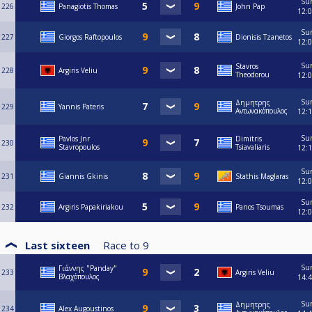
Su
226
Panagiotis Thomas
John Pap
12:
Su
227
Giorgos Raftopoulos
Dionisis Tzanetos
12:
Su
Stavros
228
Argiris Veliu
Theodorou
12:
Su
Δημητρης
229
Yannis Pateris
Αντωνακόπουλος
12:
Su
Pavlos Jnr
Dimitris
230
Stavropoulos
Tsiavaliaris
12:
Su
231
Giannis Gkinis
Stathis Maglaras
12:
Su
232
Argiris Papakiriakou
Panos Tsoumas
12:
Last sixteen
Race to
9
Su
Γιάννης "Panday"
233
Argiris Veliu
Βλαχόπουλος
14:
Su
Δημητρης
234
Alex Augoustinos