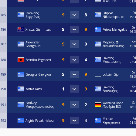
ΤΣΑΚΙΡΗΣ
01:
Fri
Θοδωρής
Filippas
185
Ζοργιάνος
Nikolakopoulos
19:
Sa
186
Xristos Giannitsas
Petros Menegakis
16:
Sa
Alexander
Μαρίνος 🧛
187
Georgoulis
Αθανασόπουλος
15:
Fri
Γιωργος
188
Besniku Pogradeci
Μακατσωρης
23:
Sa
189
Georgios Georgiou
Lulzim Gjoni
18:
Sa
Γιωργος
190
Kostas Laios
Βουλουξης
18:
Sa
Βασίλης
Wolfgang Kopp
191
Μαυρογιαννοπουλος
(TopSpin BC)
18:
Fri
Michael
192
Argiris Papakiriakou
Papasymeon
21: