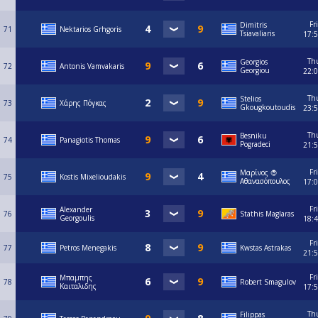
Fri
Dimitris
71
Nektarios Grhgoris
Tsiavaliaris
17:
Th
Georgios
72
Antonis Vamvakaris
Georgiou
22:
Th
Stelios
73
Χάρης Πόγκας
Gkougkoutoudis
23:
Th
Besniku
74
Panagiotis Thomas
Pogradeci
21:
Fri
Μαρίνος 🧛
75
Kostis Mixelioudakis
Αθανασόπουλος
17:
Fri
Alexander
76
Stathis Maglaras
Georgoulis
18:
Fri
77
Petros Menegakis
Kwstas Astrakas
21:
Fri
Μπαμπης
78
Robert Smagulov
Καιταλιδης
17:
Th
Filippas