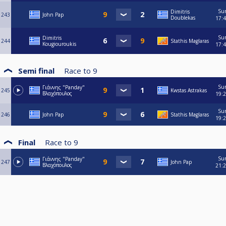
Su
Dimitris
243
John Pap
Doublekas
17:
Su
Dimitris
244
Stathis Maglaras
Kougiouroukis
17:
Semi final
Race to
9
Su
Γιάννης "Panday"
245
Kwstas Astrakas
Βλαχόπουλος
19:
Su
246
John Pap
Stathis Maglaras
19:
Final
Race to
9
Su
Γιάννης "Panday"
247
John Pap
Βλαχόπουλος
21: