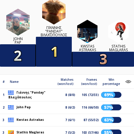
ΓΙΆΝΝΗΣ
"PANDAY"
ΒΛΑΧ΄ΌΠΟΥΛΟΣ
JOHN
PAP
KWSTAS
STATHIS
ASTRAKAS
MAGLARAS
Matches
Frames
Win
#
Name
(won/lost)
(won/lost)
percentage
Γιάννης "Panday"
69%
1
8 (8/0)
105 (72/33)
Βλαχ΄όπουλος
57%
John Pap
2
8 (6/2)
116 (66/50)
63%
Kwstas Astrakas
3
7 (6/1)
87 (55/32)
55%
Stathis Maglaras
3
7 (5/2)
103 (57/46)