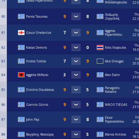
79
Tassos Papandreou
Nikolakopoulos
22:
Th
Θοδωρής
80
Panos Tsoumas
Ζοργιάνος
22:
Th
Aggelos
81
Giouri Enelantze
Papandreou
22:
Th
82
Kostas Demiris
Fotis Iliopoulos
19:
Fri
83
Xristos Tzelios
Akis Drougas
20:
Th
84
Aggelos Miftarai
Alex Esslin
23:
Fri
Panagiotis
85
Dimitris Doublekas
Kotsakis
21:
Th
86
Giannis Gkinis
NIKOS TSEGAS
23:
Fri
Ektor
87
John Pap
Papavasileiou
20:
Fri
88
Βαγγέλης Φατούρος
Manos Kritikos
18: