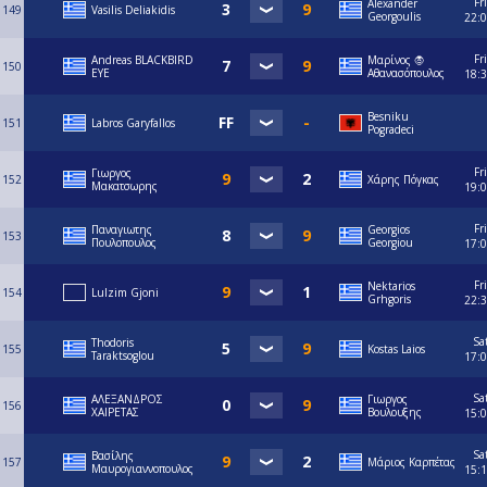
Fri
Alexander
149
Vasilis Deliakidis
Georgoulis
22:
Fri
Andreas BLACKBIRD
Μαρίνος 🧛
150
EYE
Αθανασόπουλος
18:
Besniku
151
Labros Garyfallos
Pogradeci
Fri
Γιωργος
152
Χάρης Πόγκας
Μακατσωρης
19:
Fri
Παναγιωτης
Georgios
153
Πουλοπουλος
Georgiou
17:
Fri
Nektarios
154
Lulzim Gjoni
Grhgoris
22:
Sa
Thodoris
155
Kostas Laios
Taraktsoglou
17:
Sa
ΑΛΕΞΑΝΔΡΟΣ
Γιωργος
156
ΧΑΙΡΕΤΑΣ
Βουλουξης
15:
Sa
Βασίλης
157
Μάριος Καρπέτας
Μαυρογιαννοπουλος
15: