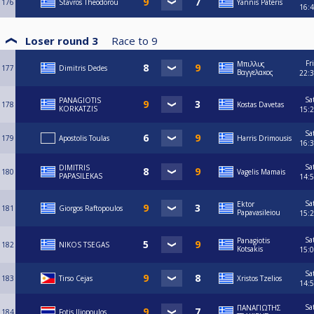
176
Stavros Theodorou
Yannis Pateris
16:
Loser round 3
Race to
9
Fri
Μπιλλυς
177
Dimitris Dedes
Βαγγελακος
22:
Sa
PANAGIOTIS
178
Kostas Davetas
KORKATZIS
15:
Sa
179
Apostolis Toulas
Harris Drimousis
16:
Sa
DIMITRIS
180
Vagelis Mamais
PAPASILEKAS
14:
Sa
Ektor
181
Giorgos Raftopoulos
Papavasileiou
15:
Sa
Panagiotis
182
NIKOS TSEGAS
Kotsakis
15:
Sa
183
Tirso Cejas
Xristos Tzelios
14:
Sa
ΠΑΝΑΓΙΩΤΗΣ
184
Fotis Iliopoulos