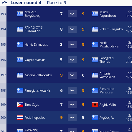
Loser round 4
Race to
9
Sa
Μπιλλυς
Tassos
193
Βαγγελακος
Papandreou
18:
Sa
PANAGIOTIS
194
Robert Smagulov
KORKATZIS
18:
Sa
Kostis
195
Harris Drimousis
Mixelioudakis
19:
Sa
Panagiotis
196
Vagelis Mamais
Thomas
20:
Sa
Antonis
197
Giorgos Raftopoulos
Vamvakaris
18:
Sa
Alexandros
198
Panagiotis Kotsakis
Manousis
19:
Sa
199
Tirso Cejas
Argiris Veliu
18:
Sa
200
Fotis Iliopoulos
Αγγελος Λε.
19:
Sa
Θοδωρής
201
Yannis Pateris