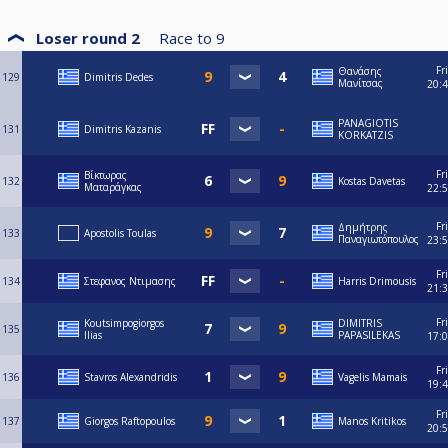
Loser round 2
Race to
9
Fri
Θανάσης
129
Dimitris Dedes
Μανίτσας
20:
PANAGIOTIS
131
Dimitris Kazanis
KORKATZIS
Fri
Βίκτωρας
132
Kostas Davetas
Ματαράγκας
22:
Fri
Δημήτρης
133
Apostolis Toulas
Παναγιωτόπουλος
23:
Fri
134
Στεφανος Ντιμασης
Harris Drimousis
21:
Fri
Koutsimpogiorgos
DIMITRIS
135
Ilias
PAPASILEKAS
17:
Fri
136
Stavros Alexandridis
Vagelis Mamais
19:
Fri
137
Giorgos Raftopoulos
Manos Kritikos
20: