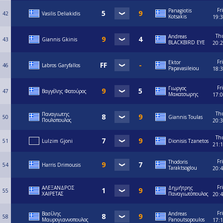
Fri
Panagiotis
42
Vasilis Deliakidis
Kotsakis
19:
Th
Andreas
43
Giannis Gkinis
BLACKBIRD EYE
20:
Fri
Ektor
46
Labros Garyfallos
Papavasileiou
18:
Fri
Γιωργος
47
Βαγγέλης Φατούρος
Μακατσωρης
17:
Th
Παναγιωτης
50
Giannis Toulas
Πουλοπουλος
20:
Th
51
Lulzim Gjoni
Dionisis Tzanetos
21:
Fri
Thodoris
54
Harris Drimousis
Taraktsoglou
20:
Fri
ΑΛΕΞΑΝΔΡΟΣ
Δημήτρης
55
ΧΑΙΡΕΤΑΣ
Παναγιωτόπουλος
20:
Fri
Βασίλης
Andreas
58
Μαυρογιαννοπουλος
Panoutsopoulos
17: