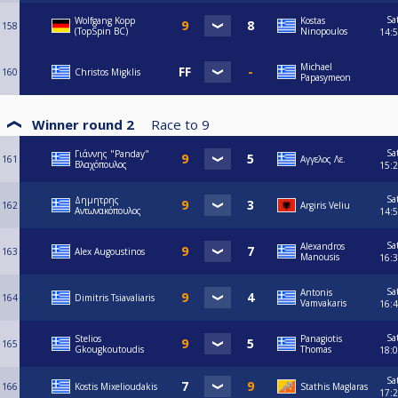
Sa
Wolfgang Kopp
Kostas
158
(TopSpin BC)
Ninopoulos
14:
Michael
160
Christos Migklis
Papasymeon
Winner round 2
Race to
9
Sa
Γιάννης "Panday"
161
Αγγελος Λε.
Βλαχόπουλος
15:
Sa
Δημητρης
162
Argiris Veliu
Αντωνακόπουλος
14:
Sa
Alexandros
163
Alex Augoustinos
Manousis
16:
Sa
Antonis
164
Dimitris Tsiavaliaris
Vamvakaris
16:
Sa
Stelios
Panagiotis
165
Gkougkoutoudis
Thomas
18:
Sa
166
Kostis Mixelioudakis
Stathis Maglaras
17: