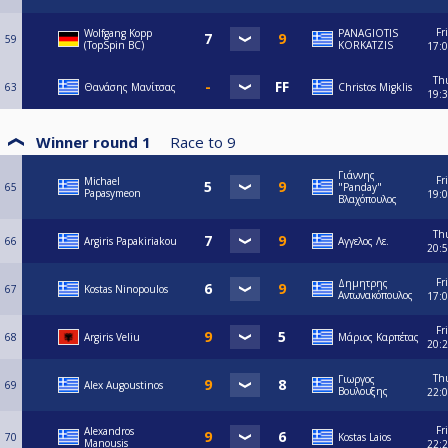
Fri
Wolfgang Kopp
PANAGIOTIS
59
(TopSpin BC)
KORKATZIS
17:
Th
63
Θανάσης Μανίτσας
Christos Migklis
19:
Winner round 1
Race to
9
Γιάννης
Fri
Michael
65
"Panday"
Papasymeon
19:
Βλαχόπουλος
Th
66
Argiris Papakiriakou
Αγγελος Λε.
20:
Fri
Δημητρης
67
Kostas Ninopoulos
Αντωνακόπουλος
17:
Fri
68
Argiris Veliu
Μάριος Καρπέτας
20:
Th
Γιωργος
69
Alex Augoustinos
Βουλουξης
22:
Fri
Alexandros
70
Kostas Laios
Manousis
22: