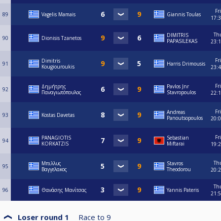
Fri
89
Vagelis Mamais
Giannis Toulas
17:
Th
DIMITRIS
90
Dionisis Tzanetos
PAPASILEKAS
23:
Fri
Dimitris
91
Harris Drimousis
Kougiouroukis
23:
Fri
Δημήτρης
Pavlos Jnr
92
Παναγιωτόπουλος
Stavropoulos
22:
Fri
Andreas
93
Kostas Davetas
Panoutsopoulos
20:
Fri
PANAGIOTIS
Sebastian
94
KORKATZIS
Miftarai
19:
Th
Μπιλλυς
Stavros
95
Βαγγελακος
Theodorou
20:
Th
96
Θανάσης Μανίτσας
Yannis Pateris
21:
Loser round 1
Race to
9