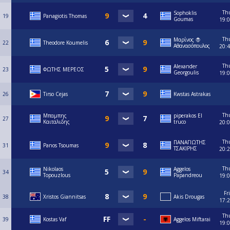
Th
Sophoklis
19
Panagiotis Thomas
Goumas
19:
Th
Μαρίνος 🧛
22
Theodore Koumelis
Αθανασόπουλος
20:
Th
Alexander
23
ΦΩΤΗΣ ΜΕΡΕΟΣ
Georgoulis
19:
26
Tirso Cejas
Kwstas Astrakas
Th
Μπαμπης
piperakos El
27
Καιταλιδης
truco
20:
Th
ΠΑΝΑΓΙΩΤΗΣ
31
Panos Tsoumas
ΤΣΑΚΙΡΗΣ
20:
Th
Nikolaos
Aggelos
34
Topouzlous
Papandreou
19:
Fri
38
Xristos Giannitsas
Akis Drougas
17:
Th
39
Κostas Vaf
Aggelos Miftarai
19: