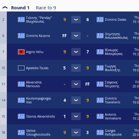
Round 1
Race to
9
Th
Γιάννης "Panday"
2
Dimitris Dedes
Βλαχόπουλος
19:
Th
Δημητρης
6
Dimitris Kazanis
Αντωνακόπουλος
19:
Th
Βίκτωρας
7
Argiris Veliu
Ματαράγκας
19:
Th
Γιωργος
10
Apostolis Toulas
Βουλουξης
19:
Fri
Alexandros
Στεφανος
11
Manousis
Ντιμασης
20:
Th
Koutsimpogiorgos
Dimitris
14
Ilias
Tsiavaliaris
19:
Th
Antonis
15
Stavros Alexandridis
Vamvakaris
19:
Th
Stelios
Giorgos
18
Gkougkoutoudis
Raftopoulos
20: