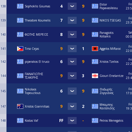
Fri
Ektor
138
Sophoklis Goumas
Papavasileiou
23:
Fri
139
Theodore Koumelis
NIKOS TSEGAS
23:
Sa
Panagiotis
140
ΦΩΤΗΣ ΜΕΡΕΟΣ
Kotsakis
00:
Fri
141
Tirso Cejas
Aggelos Miftarai
22:
Fri
142
piperakos El truco
Xristos Tzelios
22:
Fri
ΠΑΝΑΓΙΩΤΗΣ
144
Giouri Enelantze
ΤΣΑΚΙΡΗΣ
23:
Fri
Nikolaos
Θοδωρής
145
Topouzlous
Ζοργιάνος
17:
Fri
Μπαμπης
147
Xristos Giannitsas
Καιταλιδης
19:
148
Κostas Vaf
Petros Menegakis