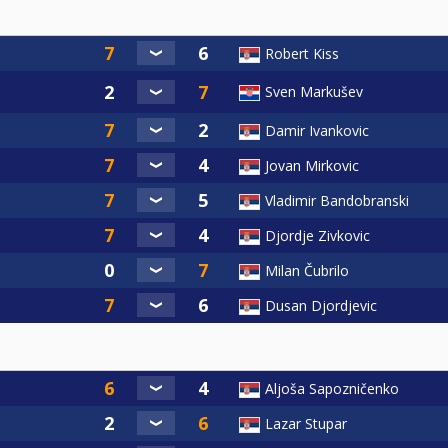
Robert Kiss
Sven Markušev
Damir Ivankovic
Jovan Mirkovic
Vladimir Bandobranski
Djordje Zivkovic
Milan Čubrilo
Dusan Djordjevic
Aljoša Sapozničenko
Lazar Stupar