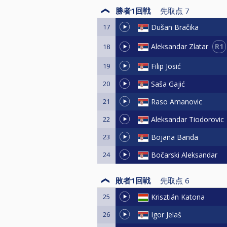
勝者1回戦
先取点
7
17
Dušan Bračika
R1
Aleksandar Zlatar
18
19
Filip Josić
20
Saša Gajić
21
Raso Amanovic
22
Aleksandar Tiodorovic
23
Bojana Banda
24
Bočarski Aleksandar
敗者1回戦
先取点
6
25
Krisztián Katona
26
Igor Jelaš