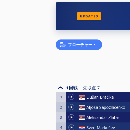
UPDATED
フローチャート
1回戦
先取点
7
1
Dušan Bračika
2
Aljoša Sapozničenko
3
Aleksandar Zlatar
4
Sven Markušev