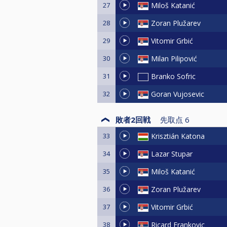
27
Miloš Katanić
28
Zoran Plužarev
29
Vitomir Grbić
30
Milan Pilipović
31
Branko Sofric
32
Goran Vujosevic
敗者2回戦
先取点
6
33
Krisztián Katona
34
Lazar Stupar
35
Miloš Katanić
36
Zoran Plužarev
37
Vitomir Grbić
38
Ricard Frankovic