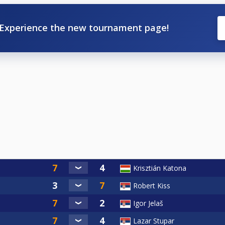
Experience the new tournament page!
Krisztián Katona
Robert Kiss
Igor Jelaš
Lazar Stupar