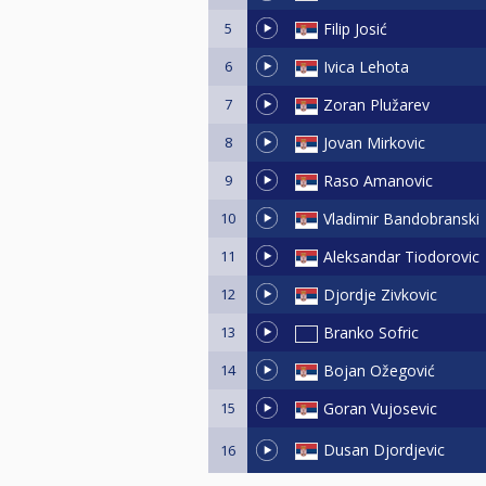
5
Filip Josić
6
Ivica Lehota
7
Zoran Plužarev
8
Jovan Mirkovic
9
Raso Amanovic
10
Vladimir Bandobranski
11
Aleksandar Tiodorovic
12
Djordje Zivkovic
13
Branko Sofric
14
Bojan Ožegović
15
Goran Vujosevic
Dusan Djordjevic
16