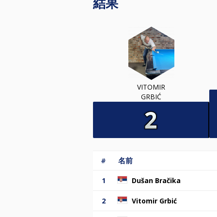
結果
VITOMIR
GRBIĆ
#
名前
1
Dušan Bračika
2
Vitomir Grbić