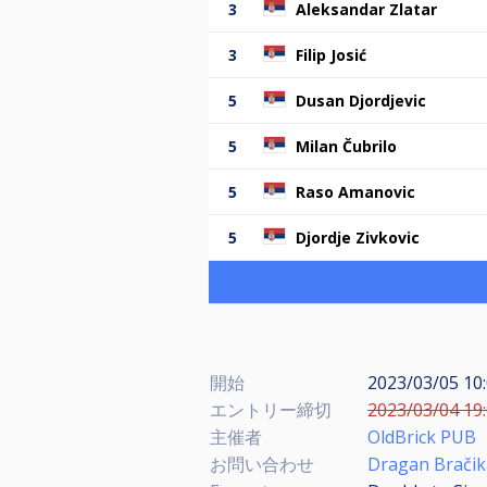
3
Aleksandar Zlatar
3
Filip Josić
5
Dusan Djordjevic
5
Milan Čubrilo
5
Raso Amanovic
5
Djordje Zivkovic
開始
2023/03/05 1
エントリー締切
2023/03/04 1
主催者
OldBrick PUB
お問い合わせ
Dragan Bračik