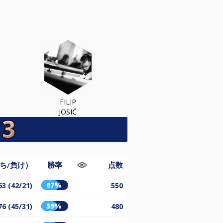
FILIP
JOSIĆ
ち/負け）
勝率
点数
67%
63 (42/21)
550
59%
76 (45/31)
480