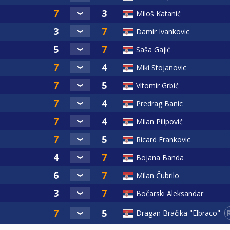
Miloš Katanić
Damir Ivankovic
Saša Gajić
Miki Stojanovic
Vitomir Grbić
Predrag Banic
Milan Pilipović
Ricard Frankovic
Bojana Banda
Milan Čubrilo
Bočarski Aleksandar
Dragan Bračika "Elbraco"