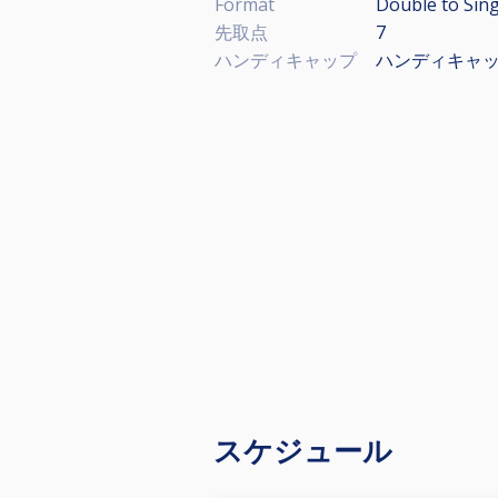
Format
Double to Sing
先取点
7
ハンディキャップ
ハンディキャ
スケジュール