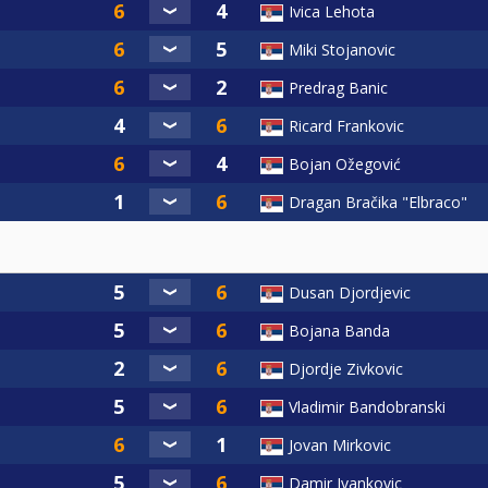
Ivica Lehota
Miki Stojanovic
Predrag Banic
Ricard Frankovic
Bojan Ožegović
Dragan Bračika "Elbraco"
Dusan Djordjevic
Bojana Banda
Djordje Zivkovic
Vladimir Bandobranski
Jovan Mirkovic
Damir Ivankovic