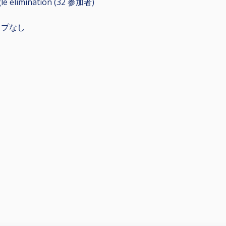
le elimination (32
参加者
)
ップなし