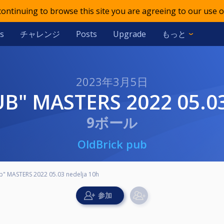
 continuing to browse this site you are agreeing to our use o
チャレンジ
もっと
s
Posts
Upgrade
2023年3月5日
PUB" MASTERS 2022 05.0
9ボール
OldBrick pub
b" MASTERS 2022 05.03 nedelja 10h