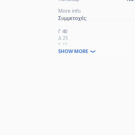
More info
Συμμετοχές:
Γ 40
Δ 25
E 10
SHOW MORE
____________________________________
"ΕΠΑΘΛΑ: ΣΥΜΜΕΤΟΧΕΣ + 600 ΕΥ
400 Hall of fame + 200 INTECH
Η κλήρωση των αγώνων θα γίνει τ
Έναρξη αγώνων πέμπτη 11/5 στις
Επίσημη ενδυμασία στην τελική