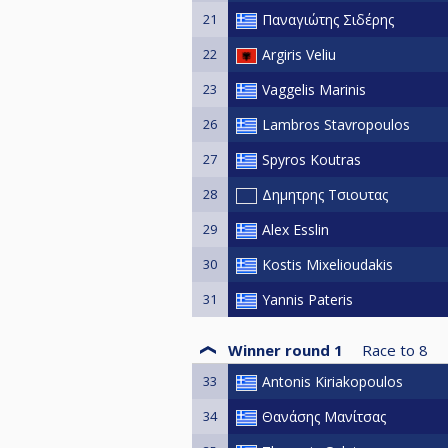
21
Παναγιώτης Σιδέρης
22
Argiris Veliu
23
Vaggelis Marinis
26
Lambros Stavropoulos
27
Spyros Koutras
28
Δημητρης Τσιουτας
29
Alex Esslin
30
Kostis Mixelioudakis
31
Yannis Pateris
Winner round 1
Race to
8
33
Antonis Kiriakopoulos
34
Θανάσης Μανίτσας