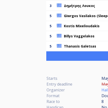
3
Δημήτρης Λουκος
5
Giwrgos Vasilakos (Sleep
5
Kostis Mixelioudakis
5
Billys Vaggelakos
5
Thanasis Galetsas
Starts
May
Entry deadline
May
Organizer
Hal
Format
Dou
Race to
8
Handicap
No 