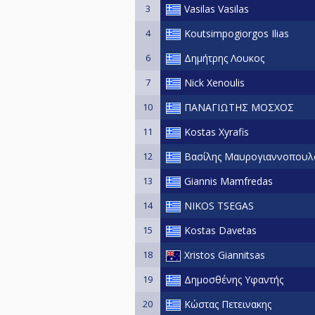
3
Vasilas Vasilas
4
Koutsimpogiorgos Ilias
6
Δημήτρης Λουκος
7
Nick Xenoulis
10
ΠΑΝΑΓΙΩΤΗΣ ΜΟΣΧΟΣ
11
Kostas Xyrafis
12
Βασίλης Μαυρογιαννοπουλ
13
Giannis Mamfredas
14
NIKOS TSEGAS
15
Kostas Davetas
18
Xristos Giannitsas
19
Δημοσθένης Υφαντής
20
Κώστας Πετεινακης