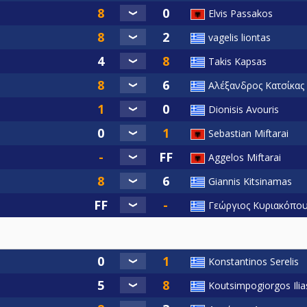
Elvis Passakos
vagelis liontas
Takis Kapsas
Αλέξανδρος Κατσίκας
Dionisis Avouris
Sebastian Miftarai
Aggelos Miftarai
Giannis Kitsinamas
Γεώργιος Κυριακόπο
Konstantinos Serelis
Koutsimpogiorgos Ilia