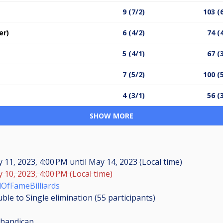
9 (7/2)
103 (
er)
6 (4/2)
74 (
5 (4/1)
67 (
7 (5/2)
100 (
4 (3/1)
56 (
SHOW MORE
 11, 2023, 4:00 PM
until
May 14, 2023 (Local time)
 10, 2023, 4:00 PM (Local time)
lOfFameBilliards
ble to Single elimination (55
participants
)
handicap