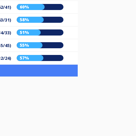
60%
62/41)
58%
43/31)
51%
34/33)
55%
55/45)
57%
32/24)