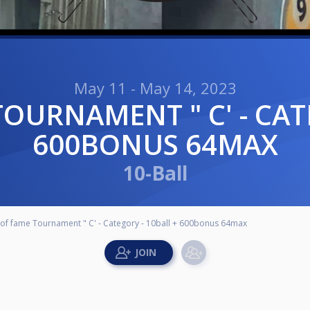
May 11 - May 14, 2023
TOURNAMENT " C' - CAT
600BONUS 64MAX
10-Ball
l of fame Tournament " C' - Category - 10ball + 600bonus 64max