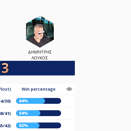
ΔΗΜΉΤΡΗΣ
ΛΟΥΚΟΣ
lost)
Win percentage
64%
54/30)
54%
48/41)
52%
45/42)