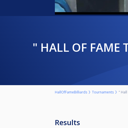
" HALL OF FAME 
HallOfFameBilliards
Tournaments
" Hal
Results