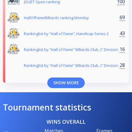
100
JOUET Open ranking
69
HallOfFameBilliards ranking Monday
43
Rankinglist by “Hall of Fame”, Handicap Series 2
16
Rankinglist by “Hall of Fame” Billiards Club, C’ Division.
28
Rankinglist by “Hall of Fame” Billiards Club, C’ Division.
SHOW MORE
Tournament statistics
WINS OVERALL
Matches
Frames