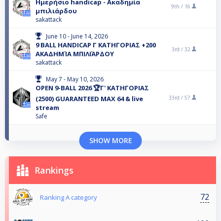
Ημερήσιο handicap - Ακαδημία
9th /
16
μπιλιάρδου
sakattack
June 10 - June 14, 2026
9 BALL HANDICAP Γ ΚΑΤΗΓΟΡΙΑΣ +200
3rd /
32
ΑΚΑΔΗΜΊΑ ΜΠΙΛΙΆΡΔΟΥ
sakattack
May 7 - May 10, 2026
OPEN 9-BALL 2026 🏆Γ' ΚΑΤΗΓΟΡΙΑΣ
(2500) GUARANTEED MAX 64 & live
33rd /
57
stream
Safe
SHOW MORE
Rankings
72
Ranking Α category