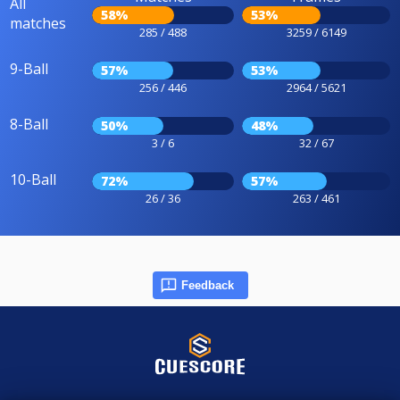
All
58%
53%
matches
285 / 488
3259 / 6149
9-Ball
57%
53%
256 / 446
2964 / 5621
8-Ball
50%
48%
3 / 6
32 / 67
10-Ball
72%
57%
26 / 36
263 / 461
Feedback