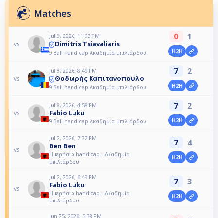
Matches
0
1
Jul 8, 2026, 11:03 PM
Dimitris Tsiavaliaris
vs
H2H
9 Ball handicap Ακαδημία μπιλιάρδου
7
2
Jul 8, 2026, 8:49 PM
Θοδωρής Καπιτανοπουλο
vs
H2H
9 Ball handicap Ακαδημία μπιλιάρδου
7
2
Jul 8, 2026, 4:58 PM
Fabio Luku
vs
H2H
9 Ball handicap Ακαδημία μπιλιάρδου
Jul 2, 2026, 7:32 PM
7
4
Ben Ben
vs
Ημερήσιο handicap - Ακαδημία
H2H
μπιλιάρδου
Jul 2, 2026, 6:49 PM
7
3
Fabio Luku
vs
Ημερήσιο handicap - Ακαδημία
H2H
μπιλιάρδου
Jun 25, 2026, 5:38 PM