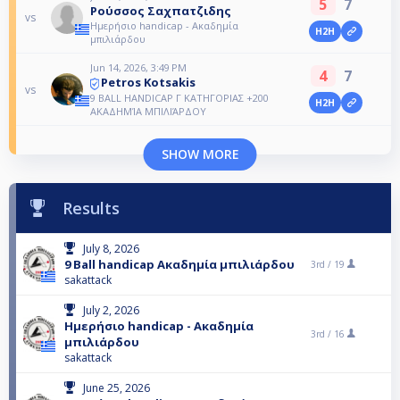
5
7
Ρούσσος Σαχπατζιδης
vs
Ημερήσιο handicap - Ακαδημία
H2H
μπιλιάρδου
Jun 14, 2026, 3:49 PM
4
7
Petros Kotsakis
vs
9 BALL HANDICAP Γ ΚΑΤΗΓΟΡΙΑΣ +200
H2H
ΑΚΑΔΗΜΊΑ ΜΠΙΛΙΆΡΔΟΥ
SHOW MORE
Results
July 8, 2026
9 Ball handicap Ακαδημία μπιλιάρδου
3rd /
19
sakattack
July 2, 2026
Ημερήσιο handicap - Ακαδημία
3rd /
16
μπιλιάρδου
sakattack
June 25, 2026