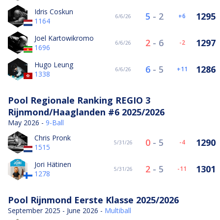
Idris Coskun
5
-
2
1295
6
6/6/26
1164
Joel Kartowikromo
2
-
6
1297
-2
6/6/26
1696
Hugo Leung
6
-
5
1286
11
6/6/26
1338
Pool Regionale Ranking REGIO 3
Rijnmond/Haaglanden #6 2025/2026
May 2026 -
9-Ball
Chris Pronk
0
-
5
1290
-4
5/31/26
1515
Jori Hätinen
2
-
5
1301
-11
5/31/26
1278
Pool Rijnmond Eerste Klasse 2025/2026
September 2025 - June 2026 -
Multiball