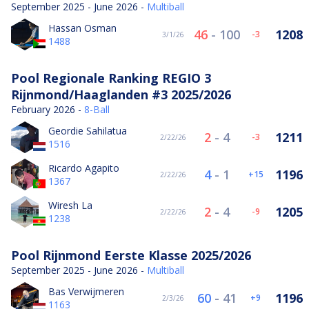
September 2025 - June 2026 -
Multiball
Hassan Osman
46
-
100
1208
-3
3/1/26
1488
Pool Regionale Ranking REGIO 3
Rijnmond/Haaglanden #3 2025/2026
February 2026 -
8-Ball
Geordie Sahilatua
2
-
4
1211
-3
2/22/26
1516
Ricardo Agapito
4
-
1
1196
15
2/22/26
1367
Wiresh La
2
-
4
1205
-9
2/22/26
1238
Pool Rijnmond Eerste Klasse 2025/2026
September 2025 - June 2026 -
Multiball
Bas Verwijmeren
60
-
41
1196
9
2/3/26
1163