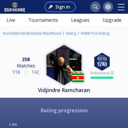
Sign in
Live
Tournaments
Leagues
Upgrade
Koninklijke Nederlandse Biljartbond
Rating
KNBB Pool Rating
Rating
258
1283
Matches
116
142
Robustness 🛈
Vidjindre Ramcharan
Rating progression
1,400