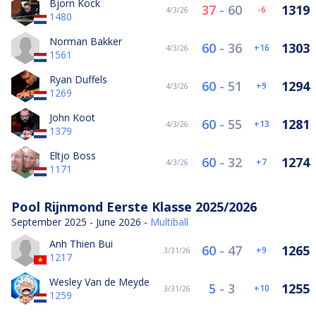
Bjorn Kock
37
-
60
1319
-6
4/3/26
1480
Norman Bakker
60
-
36
1303
16
4/3/26
1561
Ryan Duffels
60
-
51
1294
9
4/3/26
1269
John Koot
60
-
55
1281
13
4/3/26
1379
Eltjo Boss
60
-
32
1274
7
4/3/26
1171
Pool Rijnmond Eerste Klasse 2025/2026
September 2025 - June 2026 -
Multiball
Anh Thien Bui
60
-
47
1265
9
3/31/26
1217
Wesley Van de Meyde
5
-
3
1255
10
3/31/26
1259