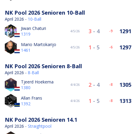
NK Pool 2026 Senioren 10-Ball
April 2026 -
10-Ball
Jiwan Chaturi
3
-
4
1291
-9
4/5/26
1319
Mario Martokarijo
1
-
5
1297
-6
4/5/26
1461
NK Pool 2026 Senioren 8-Ball
April 2026 -
8-Ball
Tjeerd Hoekema
2
-
4
1305
-8
4/4/26
1380
Allan Frans
1
-
5
1313
-8
4/4/26
1392
NK Pool 2026 Senioren 14.1
April 2026 -
Straightpool