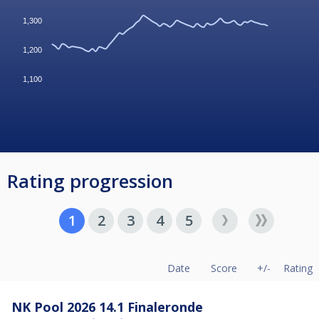
1,300
1,200
1,100
Rating progression
1
2
3
4
5
Date
Score
+/-
Rating
NK Pool 2026 14.1 Finaleronde