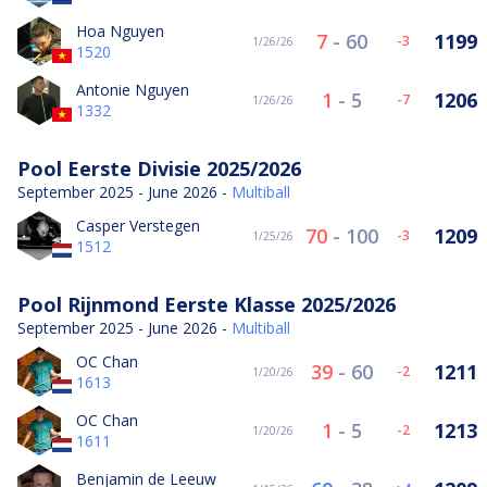
Hoa Nguyen
7
-
60
1199
-3
1/26/26
1520
Antonie Nguyen
1
-
5
1206
-7
1/26/26
1332
Pool Eerste Divisie 2025/2026
September 2025 - June 2026 -
Multiball
Casper Verstegen
70
-
100
1209
-3
1/25/26
1512
Pool Rijnmond Eerste Klasse 2025/2026
September 2025 - June 2026 -
Multiball
OC Chan
39
-
60
1211
-2
1/20/26
1613
OC Chan
1
-
5
1213
-2
1/20/26
1611
Benjamin de Leeuw