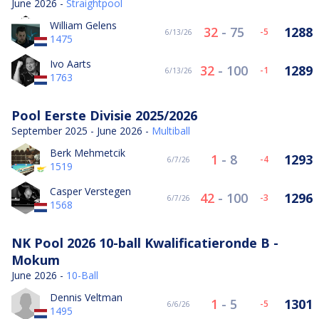
June 2026 -
Straightpool
William Gelens
32
-
75
1288
-5
6/13/26
1475
Ivo Aarts
32
-
100
1289
-1
6/13/26
1763
Pool Eerste Divisie 2025/2026
September 2025 - June 2026 -
Multiball
Berk Mehmetcik
1
-
8
1293
-4
6/7/26
1519
Casper Verstegen
42
-
100
1296
-3
6/7/26
1568
NK Pool 2026 10-ball Kwalificatieronde B -
Mokum
June 2026 -
10-Ball
Dennis Veltman
1
-
5
1301
-5
6/6/26
1495