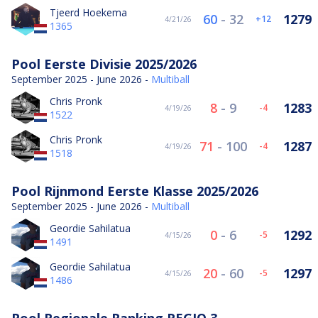
Tjeerd Hoekema
60
-
32
1279
12
4/21/26
1365
Pool Eerste Divisie 2025/2026
September 2025 - June 2026 -
Multiball
Chris Pronk
8
-
9
1283
-4
4/19/26
1522
Chris Pronk
71
-
100
1287
-4
4/19/26
1518
Pool Rijnmond Eerste Klasse 2025/2026
September 2025 - June 2026 -
Multiball
Geordie Sahilatua
0
-
6
1292
-5
4/15/26
1491
Geordie Sahilatua
20
-
60
1297
-5
4/15/26
1486
Pool Regionale Ranking REGIO 3