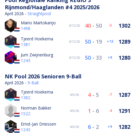
Rijnmond/Haaglanden #4 2025/2026
April 2026 -
Straightpool
Mario Martokarijo
40
-
50
1302
-5
4/12/26
1498
Tjeerd Hoekema
50
-
19
1289
13
4/12/26
1381
Jum Zwijnenburg
50
-
33
1280
9
4/12/26
1243
NK Pool 2026 Senioren 9-Ball
April 2026 -
9-Ball
Tjeerd Hoekema
4
-
5
1287
-7
4/6/26
1382
Norman Bakker
1
-
6
1291
-4
4/6/26
1522
Ernst-Jan Driessen
6
-
2
1282
9
4/6/26
1243