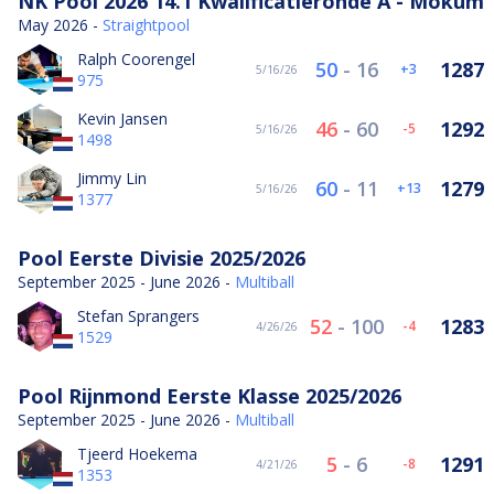
NK Pool 2026 14.1 Kwalificatieronde A - Mokum
May 2026 -
Straightpool
Ralph Coorengel
50
-
16
1287
3
5/16/26
975
Kevin Jansen
46
-
60
1292
-5
5/16/26
1498
Jimmy Lin
60
-
11
1279
13
5/16/26
1377
Pool Eerste Divisie 2025/2026
September 2025 - June 2026 -
Multiball
Stefan Sprangers
52
-
100
1283
-4
4/26/26
1529
Pool Rijnmond Eerste Klasse 2025/2026
September 2025 - June 2026 -
Multiball
Tjeerd Hoekema
5
-
6
1291
-8
4/21/26
1353