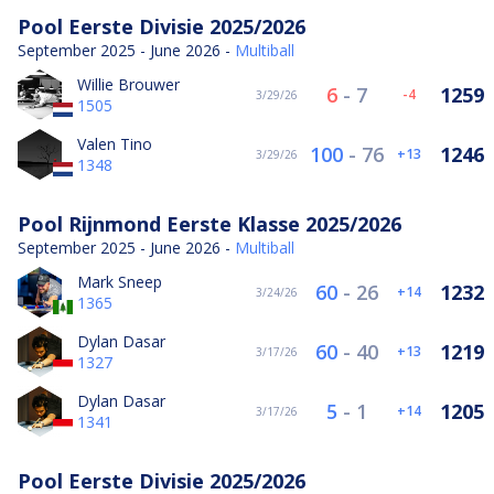
Pool Eerste Divisie 2025/2026
September 2025 - June 2026 -
Multiball
Willie Brouwer
6
-
7
1259
-4
3/29/26
1505
Valen Tino
100
-
76
1246
13
3/29/26
1348
Pool Rijnmond Eerste Klasse 2025/2026
September 2025 - June 2026 -
Multiball
Mark Sneep
60
-
26
1232
14
3/24/26
1365
Dylan Dasar
60
-
40
1219
13
3/17/26
1327
Dylan Dasar
5
-
1
1205
14
3/17/26
1341
Pool Eerste Divisie 2025/2026