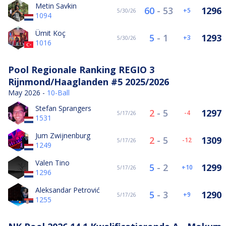
Metin Savkin
60
-
53
1296
5
5/30/26
1094
Ümit Koç
5
-
1
1293
3
5/30/26
1016
Pool Regionale Ranking REGIO 3
Rijnmond/Haaglanden #5 2025/2026
May 2026 -
10-Ball
Stefan Sprangers
2
-
5
1297
-4
5/17/26
1531
Jum Zwijnenburg
2
-
5
1309
-12
5/17/26
1249
Valen Tino
5
-
2
1299
10
5/17/26
1296
Aleksandar Petrović
5
-
3
1290
9
5/17/26
1255