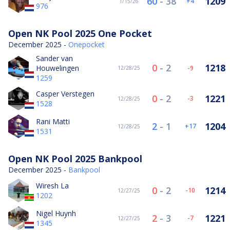
60
-
38
1209
4
1/15/26
976
Open NK Pool 2025 One Pocket
December 2025 -
Onepocket
Sander van
0
-
2
1218
Houwelingen
-9
12/28/25
1259
Casper Verstegen
0
-
2
1221
-3
12/28/25
1528
Rani Matti
2
-
1
1204
17
12/28/25
1531
Open NK Pool 2025 Bankpool
December 2025 -
Bankpool
Wiresh La
0
-
2
1214
-10
12/27/25
1202
Nigel Huynh
2
-
3
1221
-7
12/27/25
1345