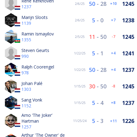
René Kerkhoven
50
-
28
1245
10
2/6/25
1237
Marijn Sloots
5
-
0
1238
7
2/6/25
1139
Ramin Ismayilov
11
-
50
1245
-7
2/5/25
1355
Steven Geurts
5
-
1
1241
4
1/22/25
990
Ralph Coorengel
50
-
28
1237
4
1/22/25
978
Johan Palé
30
-
50
1245
-8
1/15/25
1303
Sang Vonk
5
-
4
1237
8
1/15/25
1152
Arno ‘The Joker’
5
-
3
1226
Hartman
11
11/25/24
1257
Arthur 'The Owner' de