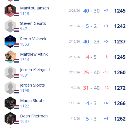
Manitou Jansen
40
-
30
1245
7
2/23/26
1119
Steven Geurts
5
-
2
1242
3
2/16/26
947
Remo Visbeek
40
-
23
1237
5
2/16/26
1063
Matthew Altink
4
-
5
1245
-8
2/14/26
1314
Jeroen Kleingeld
25
-
40
1260
-15
2/14/26
1081
Jeroen Sloots
31
-
40
1272
-12
1/30/26
1198
Marijn Sloots
4
-
3
1266
6
1/30/26
1122
Daan Frietman
5
-
3
1262
4
1/19/26
1037