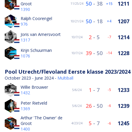
50
-
38
1211
Groot
15
11/25/24
1390
Ralph Coorengel
50
-
18
1207
4
10/21/24
976
Joris van Amersvoort
2
-
5
1214
-7
10/7/24
1317
Krijn Schuurman
39
-
50
1228
-14
10/7/24
1076
Pool Utrecht/Flevoland Eerste klasse 2023/2024
October 2023 - June 2024 -
Multiball
Willie Brouwer
1
-
7
1233
-5
5/6/24
1432
Peter Rietveld
26
-
50
1239
-6
5/6/24
1369
Arthur 'The Owner' de
5
-
7
1245
Groot
-6
4/23/24
1400