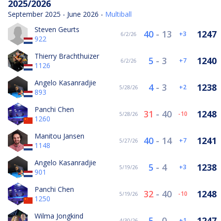
2025/2026
September 2025 - June 2026 -
Multiball
Steven Geurts
40
-
13
1247
3
6/2/26
922
Thierry Brachthuizer
5
-
3
1240
7
6/2/26
1126
Angelo Kasanradjie
4
-
3
1238
2
5/28/26
893
Panchi Chen
31
-
40
1248
-10
5/28/26
1260
Manitou Jansen
40
-
14
1241
7
5/27/26
1148
Angelo Kasanradjie
5
-
4
1238
3
5/19/26
901
Panchi Chen
32
-
40
1248
-10
5/19/26
1250
Wilma Jongkind
5
-
0
1247
1
4/30/26