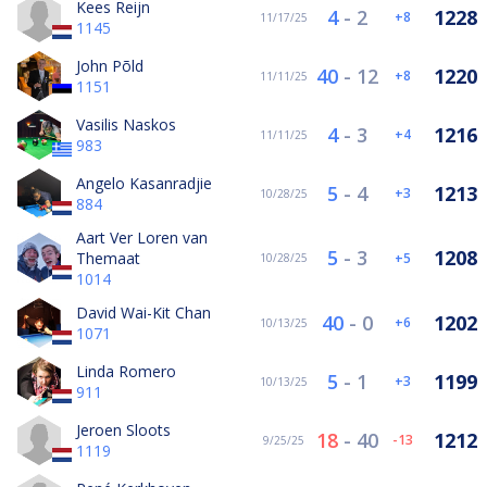
Kees Reijn
4
-
2
1228
8
11/17/25
1145
John Põld
40
-
12
1220
8
11/11/25
1151
Vasilis Naskos
4
-
3
1216
4
11/11/25
983
Angelo Kasanradjie
5
-
4
1213
3
10/28/25
884
Aart Ver Loren van
5
-
3
1208
Themaat
5
10/28/25
1014
David Wai-Kit Chan
40
-
0
1202
6
10/13/25
1071
Linda Romero
5
-
1
1199
3
10/13/25
911
Jeroen Sloots
18
-
40
1212
-13
9/25/25
1119