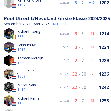
René Kerkhoven
5
-
2
1202
10
9/25/25
1187
Pool Utrecht/Flevoland Eerste klasse 2024/2025
September 2024 - April 2025 -
Multiball
Richard Tsang
3
-
5
1214
-12
5/24/25
1149
Brian Pauw
3
-
5
1224
-10
5/24/25
1215
Tarmon Rietdijk
2
-
7
1229
-5
4/10/25
1399
Johan Palé
32
-
50
1236
-7
4/10/25
1359
Mervin Saib
22
-
50
1242
-6
2/17/25
1410
Richard Kema
2
-
7
1255
-13
2/17/25
1136