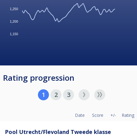
1,250
1,200
1,150
Rating progression
1
2
3
Date
Score
+/-
Rating
Pool Utrecht/Flevoland Tweede klasse