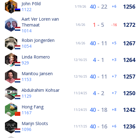
John Põld
40
-
22
1256
6
1/19/26
1122
Aart Ver Loren van
1
-
5
1272
Themaat
-16
1/6/26
1014
Robin Jongerden
40
-
11
1267
5
1/6/26
1054
Linda Romero
4
-
1
1264
3
12/16/25
929
Manitou Jansen
40
-
11
1257
7
12/16/25
1153
Abdulrahim Kohsar
4
-
2
1250
7
11/24/25
1129
Hong Fang
40
-
18
1242
8
11/24/25
1167
Marijn Sloots
40
-
16
1236
6
11/17/25
1096