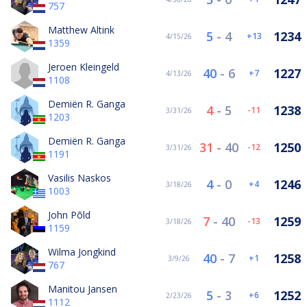
757
Matthew Altink
5
-
4
1234
13
4/15/26
1359
Jeroen Kleingeld
40
-
6
1227
7
4/13/26
1108
Demiën R. Ganga
4
-
5
1238
-11
3/31/26
1203
Demiën R. Ganga
31
-
40
1250
-12
3/31/26
1191
Vasilis Naskos
4
-
0
1246
4
3/18/26
1003
John Põld
7
-
40
1259
-13
3/18/26
1159
Wilma Jongkind
40
-
7
1258
1
3/9/26
767
Manitou Jansen
5
-
3
1252
6
2/23/26
1112