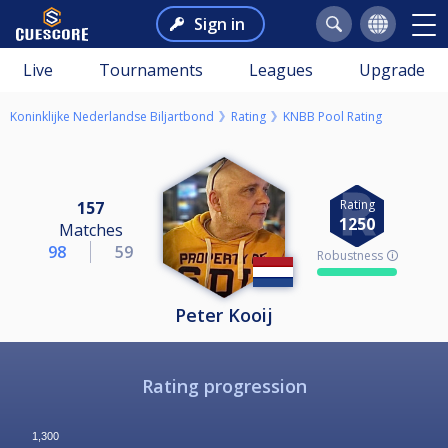
Sign in
Live
Tournaments
Leagues
Upgrade
Koninklijke Nederlandse Biljartbond
Rating
KNBB Pool Rating
Rating
157
1250
Matches
98
59
Robustness 🛈
Peter Kooij
Rating progression
1,300