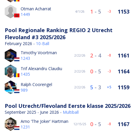
Otman Acharrat
1
-
5
1153
-3
4/1/26
1449
Pool Regionale Ranking REGIO 2 Utrecht
Flevoland #3 2025/2026
February 2026 -
10-Ball
Timothy Voortman
2
-
4
1161
-8
2/22/26
1243
Trif Alexandru Claudiu
0
-
5
1164
-3
2/22/26
1435
Ralph Coorengel
5
-
3
1159
5
2/22/26
989
Pool Utrecht/Flevoland Eerste klasse 2025/2026
September 2025 - June 2026 -
Multiball
Arno ‘The Joker’ Hartman
0
-
5
1167
-8
12/15/25
1231