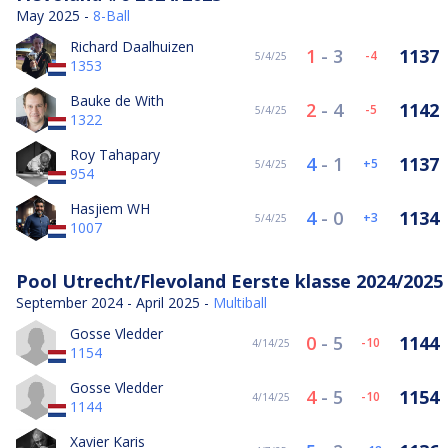
May 2025 -
8-Ball
Richard Daalhuizen
1
-
3
1137
-4
5/4/25
1353
Bauke de With
2
-
4
1142
-5
5/4/25
1322
Roy Tahapary
4
-
1
1137
5
5/4/25
954
Hasjiem WH
4
-
0
1134
3
5/4/25
1007
Pool Utrecht/Flevoland Eerste klasse 2024/2025
September 2024 - April 2025 -
Multiball
Gosse Vledder
0
-
5
1144
-10
4/14/25
1154
Gosse Vledder
4
-
5
1154
-10
4/14/25
1144
Xavier Karis