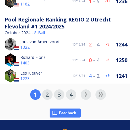
1
-
5
1236
-12
10/14/24
1162
Pool Regionale Ranking REGIO 2 Utrecht
Flevoland #1 2024/2025
October 2024 -
8-Ball
Joris van Amersvoort
2
-
4
1244
-8
10/13/24
1322
Richard Floris
0
-
4
1250
-6
10/13/24
1403
Les Kleuver
4
-
2
1241
9
10/13/24
1223
1
2
3
4
Feedback