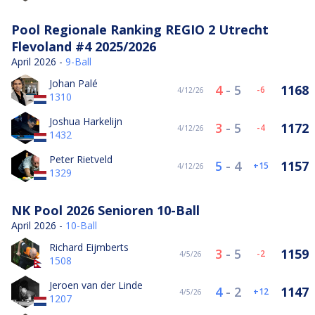
Pool Regionale Ranking REGIO 2 Utrecht
Flevoland #4 2025/2026
April 2026 -
9-Ball
Johan Palé
4
-
5
1168
-6
4/12/26
1310
Joshua Harkelijn
3
-
5
1172
-4
4/12/26
1432
Peter Rietveld
5
-
4
1157
15
4/12/26
1329
NK Pool 2026 Senioren 10-Ball
April 2026 -
10-Ball
Richard Eijmberts
3
-
5
1159
-2
4/5/26
1508
Jeroen van der Linde
4
-
2
1147
12
4/5/26
1207