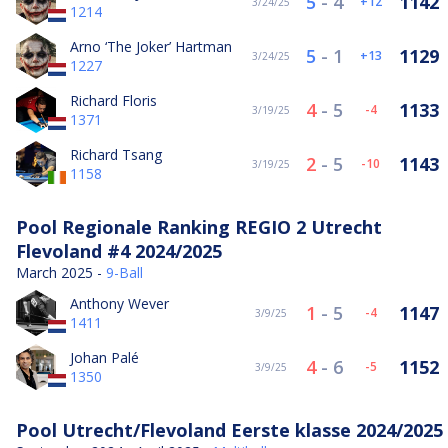
5
-
4
1142
12
3/24/25
1214
Arno ‘The Joker’ Hartman
5
-
1
1129
13
3/24/25
1227
Richard Floris
4
-
5
1133
-4
3/19/25
1371
Richard Tsang
2
-
5
1143
-10
3/19/25
1158
Pool Regionale Ranking REGIO 2 Utrecht
Flevoland #4 2024/2025
March 2025 -
9-Ball
Anthony Wever
1
-
5
1147
-4
3/9/25
1411
Johan Palé
4
-
6
1152
-5
3/9/25
1350
Pool Utrecht/Flevoland Eerste klasse 2024/2025