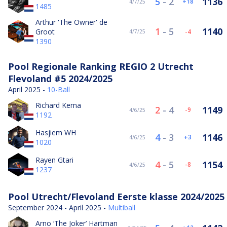
5
-
2
1136
18
4/7/25
1485
Arthur 'The Owner' de
1
-
5
1140
Groot
-4
4/7/25
1390
Pool Regionale Ranking REGIO 2 Utrecht
Flevoland #5 2024/2025
April 2025 -
10-Ball
Richard Kema
2
-
4
1149
-9
4/6/25
1192
Hasjiem WH
4
-
3
1146
3
4/6/25
1020
Rayen Gtari
4
-
5
1154
-8
4/6/25
1237
Pool Utrecht/Flevoland Eerste klasse 2024/2025
September 2024 - April 2025 -
Multiball
Arno ‘The Joker’ Hartman