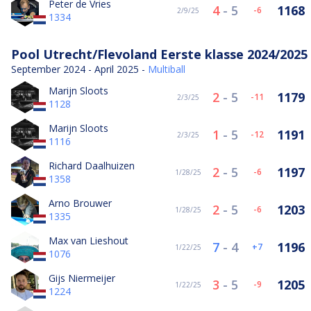
Peter de Vries
4
-
5
1168
-6
2/9/25
1334
Pool Utrecht/Flevoland Eerste klasse 2024/2025
September 2024 - April 2025 -
Multiball
Marijn Sloots
2
-
5
1179
-11
2/3/25
1128
Marijn Sloots
1
-
5
1191
-12
2/3/25
1116
Richard Daalhuizen
2
-
5
1197
-6
1/28/25
1358
Arno Brouwer
2
-
5
1203
-6
1/28/25
1335
Max van Lieshout
7
-
4
1196
7
1/22/25
1076
Gijs Niermeijer
3
-
5
1205
-9
1/22/25
1224