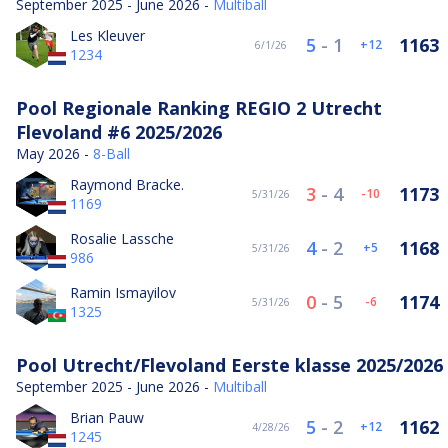
September 2025 - June 2026 -
Multiball
Les Kleuver
5
-
1
1163
12
6/1/26
1234
Pool Regionale Ranking REGIO 2 Utrecht
Flevoland #6 2025/2026
May 2026 -
8-Ball
Raymond Bracke.
3
-
4
1173
-10
5/31/26
1169
Rosalie Lassche
4
-
2
1168
5
5/31/26
986
Ramin Ismayilov
0
-
5
1174
-6
5/31/26
1325
Pool Utrecht/Flevoland Eerste klasse 2025/2026
September 2025 - June 2026 -
Multiball
Brian Pauw
5
-
2
1162
12
4/28/26
1245