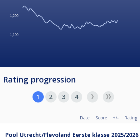
1,200
1,100
Rating progression
1
2
3
4
Date
Score
+/-
Rating
Pool Utrecht/Flevoland Eerste klasse 2025/2026