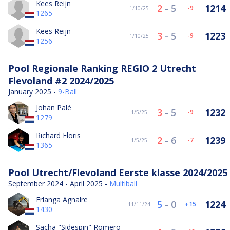
Kees Reijn
2
-
5
1214
-9
1/10/25
1265
Kees Reijn
3
-
5
1223
-9
1/10/25
1256
Pool Regionale Ranking REGIO 2 Utrecht
Flevoland #2 2024/2025
January 2025 -
9-Ball
Johan Palé
3
-
5
1232
-9
1/5/25
1279
Richard Floris
2
-
6
1239
-7
1/5/25
1365
Pool Utrecht/Flevoland Eerste klasse 2024/2025
September 2024 - April 2025 -
Multiball
Erlanga Agnalre
5
-
0
1224
15
11/11/24
1430
Sacha "Sidespin" Romero