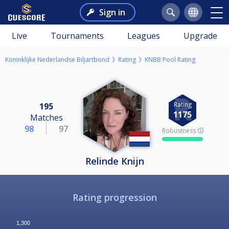
Sign in
Live
Tournaments
Leagues
Upgrade
Koninklijke Nederlandse Biljartbond
Rating
KNBB Pool Rating
Rating
195
1175
Matches
98
97
Robustness 🛈
Relinde Knijn
Rating progression
1,300