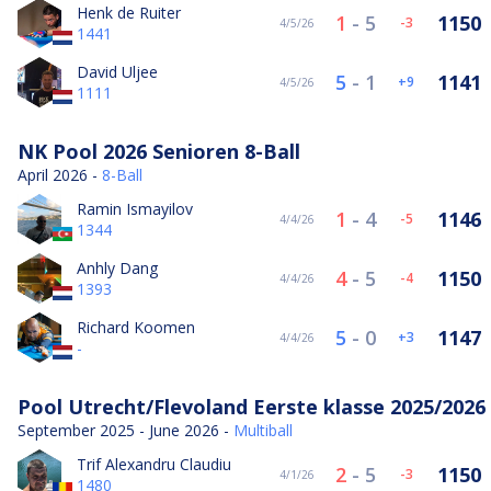
Henk de Ruiter
1
-
5
1150
-3
4/5/26
1441
David Uljee
5
-
1
1141
9
4/5/26
1111
NK Pool 2026 Senioren 8-Ball
April 2026 -
8-Ball
Ramin Ismayilov
1
-
4
1146
-5
4/4/26
1344
Anhly Dang
4
-
5
1150
-4
4/4/26
1393
Richard Koomen
5
-
0
1147
3
4/4/26
-
Pool Utrecht/Flevoland Eerste klasse 2025/2026
September 2025 - June 2026 -
Multiball
Trif Alexandru Claudiu
2
-
5
1150
-3
4/1/26
1480