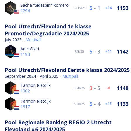
Sacha "Sidespin" Romero
5
-
1
1153
14
12/15/25
1294
Pool Utrecht/Flevoland 1e klasse
Promotie/Degradatie 2024/2025
July 2025 -
Multiball
Adel Gtari
5
-
3
1142
11
7/8/25
1194
Pool Utrecht/Flevoland Eerste klasse 2024/2025
September 2024 - April 2025 -
Multiball
Tarmon Rietdijk
3
-
5
1148
-6
5/28/25
1302
Tarmon Rietdijk
5
-
4
1133
15
5/28/25
1317
Pool Regionale Ranking REGIO 2 Utrecht
Flevoland #6 2024/2025