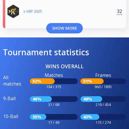
32
x VBP 2025
SHOW MORE
Tournament statistics
WINS OVERALL
Matches
Frames
All
52%
51%
matches
194 / 375
960 / 1895
9-Ball
46%
48%
31 / 68
219 / 454
10-Ball
35%
42%
17 / 49
115 / 274