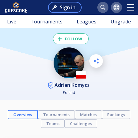
Sign in
Live
Tournaments
Leagues
Upgrade
FOLLOW
Adrian Komycz
Poland
Overview
Tournaments
Matches
Rankings
Teams
Challenges