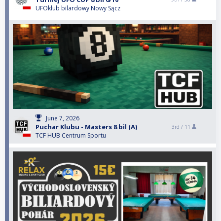
UFOklub bilardowy Nowy Sącz
June 7, 2026
Puchar Klubu - Masters 8 bil (A)
3rd /
11
TCF HUB Centrum Sportu