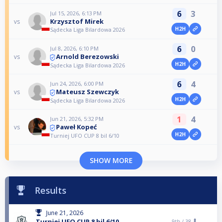
6
3
Jul 15, 2026, 6:13 PM
Krzysztof Mirek
vs
H2H
Sądecka Liga Bilardowa 2026
6
0
Jul 8, 2026, 6:10 PM
Arnold Berezowski
vs
H2H
Sądecka Liga Bilardowa 2026
6
4
Jun 24, 2026, 6:00 PM
Mateusz Szewczyk
vs
H2H
Sądecka Liga Bilardowa 2026
1
4
Jun 21, 2026, 5:32 PM
Paweł Kopeć
vs
H2H
Turniej UFO CUP 8 bil 6/10
SHOW MORE
Results
June 21, 2026
Turniej UFO CUP 8 bil 6/10
9th /
38