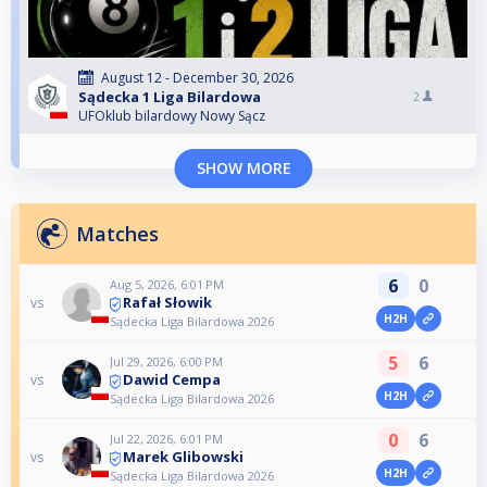
August 12 - December 30, 2026
Sądecka 1 Liga Bilardowa
2
UFOklub bilardowy Nowy Sącz
SHOW MORE
Matches
6
0
Aug 5, 2026, 6:01 PM
Rafał Słowik
vs
H2H
Sądecka Liga Bilardowa 2026
5
6
Jul 29, 2026, 6:00 PM
Dawid Cempa
vs
H2H
Sądecka Liga Bilardowa 2026
0
6
Jul 22, 2026, 6:01 PM
Marek Glibowski
vs
H2H
Sądecka Liga Bilardowa 2026