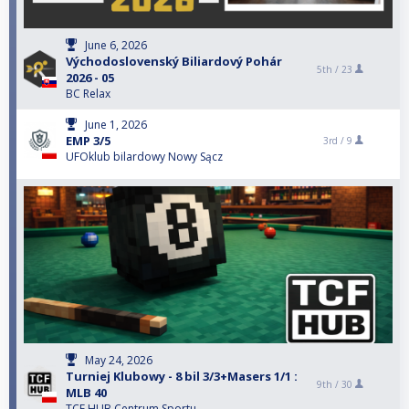
June 6, 2026
Východoslovenský Biliardový Pohár
5th /
23
2026 - 05
BC Relax
June 1, 2026
EMP 3/5
3rd /
9
UFOklub bilardowy Nowy Sącz
May 24, 2026
Turniej Klubowy - 8 bil 3/3+Masers 1/1 :
9th /
30
MLB 40
TCF HUB Centrum Sportu