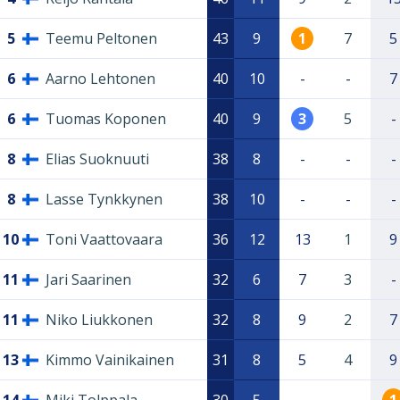
5
Teemu Peltonen
43
9
1
7
5
6
Aarno Lehtonen
40
10
-
-
7
6
Tuomas Koponen
40
9
3
5
-
8
Elias Suoknuuti
38
8
-
-
-
8
Lasse Tynkkynen
38
10
-
-
-
10
Toni Vaattovaara
36
12
13
1
9
11
Jari Saarinen
32
6
7
3
-
11
Niko Liukkonen
32
8
9
2
7
13
Kimmo Vainikainen
31
8
5
4
9