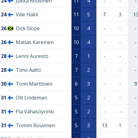
24
Jukka Rouvinen
11
4
-
-
-
24
Ville Häkli
11
5
7
3
1
26
Dick Slope
10
4
-
-
-
26
Matias Kareinen
10
4
-
-
-
28
Lenni Auresto
7
1
-
-
-
28
Timo Aalto
7
2
-
-
-
30
Tomi Marttinen
6
3
-
-
9
31
Olli Lindeman
5
2
-
-
-
31
Pia Vähäsöyrinki
5
2
-
-
-
31
Tommi Rouvinen
5
3
13
1
-