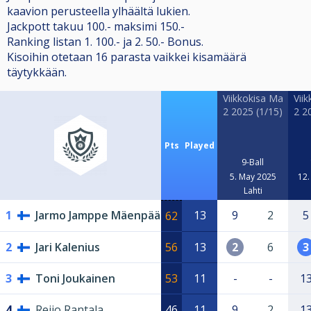
kaavion perusteella ylhäältä lukien.
Jackpott takuu 100.- maksimi 150.-
Ranking listan 1. 100.- ja 2. 50.- Bonus.
Kisoihin otetaan 16 parasta vaikkei kisamäärä
täytykkään.
Viikkokisa Ma
Vii
2 2025 (1/15)
2 2
Pts
Played
9-Ball
5. May 2025
12.
Lahti
1
Jarmo Jamppe Mäenpää
13
9
2
5
62
2
Jari Kalenius
56
13
2
6
3
3
Toni Joukainen
53
11
-
-
1
4
Reijo Rantala
46
11
9
2
1