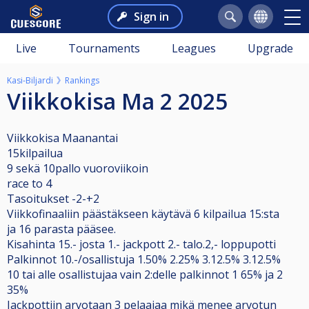
Sign in
Live
Tournaments
Leagues
Upgrade
Kasi-Biljardi
Rankings
Viikkokisa Ma 2 2025
Viikkokisa Maanantai
15kilpailua
9 sekä 10pallo vuoroviikoin
race to 4
Tasoitukset -2-+2
Viikkofinaaliin päästäkseen käytävä 6 kilpailua 15:sta
ja 16 parasta pääsee.
Kisahinta 15.- josta 1.- jackpott 2.- talo.2,- loppupotti
Palkinnot 10.-/osallistuja 1.50% 2.25% 3.12.5% 3.12.5%
10 tai alle osallistujaa vain 2:delle palkinnot 1 65% ja 2
35%
Jackpottiin arvotaan 3 pelaajaa mikä menee arvotun