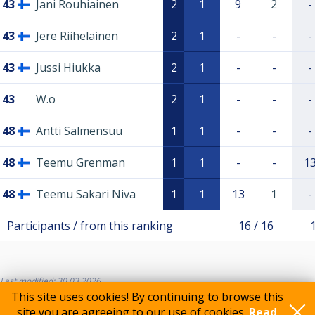
43
Jani Rouhiainen
2
1
9
2
-
43
Jere Riiheläinen
2
1
-
-
-
43
Jussi Hiukka
2
1
-
-
-
43
W.o
2
1
-
-
-
48
Antti Salmensuu
1
1
-
-
-
48
Teemu Grenman
1
1
-
-
1
48
Teemu Sakari Niva
1
1
13
1
-
Participants / from this ranking
16 / 16
Last modified: 30.03.2026
This site uses cookies! By continuing to browse this
site you are agreeing to our use of cookies.
Read