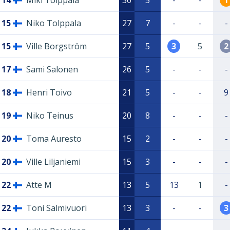
14
Miki Tolppala
30
5
-
-
1
15
Niko Tolppala
27
7
-
-
-
15
Ville Borgström
27
5
3
5
2
17
Sami Salonen
26
5
-
-
-
18
Henri Toivo
21
5
-
-
9
19
Niko Teinus
20
8
-
-
-
20
Toma Auresto
15
2
-
-
-
20
Ville Liljaniemi
15
3
-
-
-
22
Atte M
13
5
13
1
-
22
Toni Salmivuori
13
3
-
-
3