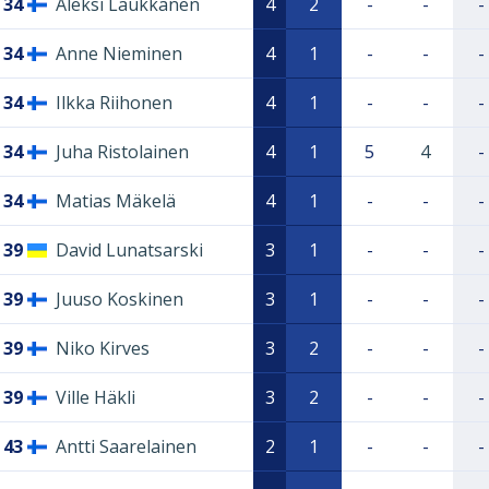
34
Aleksi Laukkanen
4
2
-
-
-
34
Anne Nieminen
4
1
-
-
-
34
Ilkka Riihonen
4
1
-
-
-
34
Juha Ristolainen
4
1
5
4
-
34
Matias Mäkelä
4
1
-
-
-
39
David Lunatsarski
3
1
-
-
-
39
Juuso Koskinen
3
1
-
-
-
39
Niko Kirves
3
2
-
-
-
39
Ville Häkli
3
2
-
-
-
43
Antti Saarelainen
2
1
-
-
-