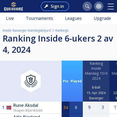
Sign in
Live
Tournaments
Leagues
Upgrade
Inside Stavanger Mandagsbiljard
Rankings
Ranking Inside 6-ukers 2 av
4, 2024
Ranking
Inside
Mandag 15/4
Ma
2024
Pts
Played
8-Ball
15. Apr 2024
22
Stavanger
Rune Aksdal
1
6
9
3
1
34
Skagen Biljardklubb