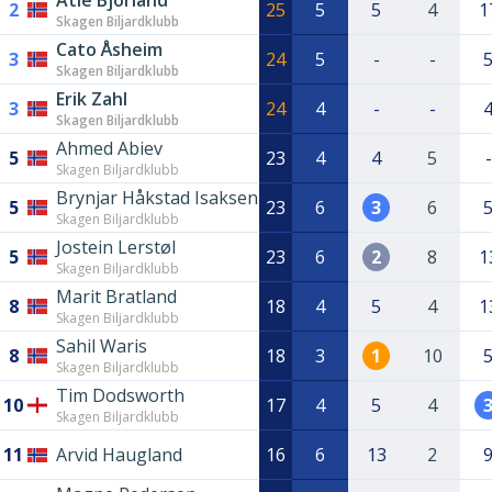
Atle Bjorland
2
25
5
5
4
1
Skagen Biljardklubb
Cato Åsheim
3
24
5
-
-
Skagen Biljardklubb
Erik Zahl
3
24
4
-
-
Skagen Biljardklubb
Ahmed Abiev
5
23
4
4
5
-
Skagen Biljardklubb
Brynjar Håkstad Isaksen
5
23
6
3
6
Skagen Biljardklubb
Jostein Lerstøl
5
23
6
2
8
1
Skagen Biljardklubb
Marit Bratland
8
18
4
5
4
1
Skagen Biljardklubb
Sahil Waris
8
18
3
1
10
Skagen Biljardklubb
Tim Dodsworth
10
17
4
5
4
Skagen Biljardklubb
11
Arvid Haugland
16
6
13
2