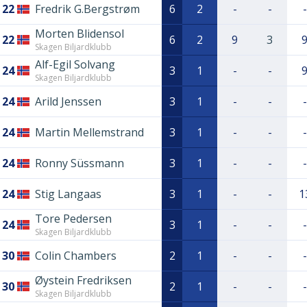
22
Fredrik G.Bergstrøm
6
2
-
-
-
Morten Blidensol
22
6
2
9
3
Skagen Biljardklubb
Alf-Egil Solvang
24
3
1
-
-
Skagen Biljardklubb
24
Arild Jenssen
3
1
-
-
-
24
Martin Mellemstrand
3
1
-
-
-
24
Ronny Süssmann
3
1
-
-
-
24
Stig Langaas
3
1
-
-
1
Tore Pedersen
24
3
1
-
-
-
Skagen Biljardklubb
30
Colin Chambers
2
1
-
-
-
Øystein Fredriksen
30
2
1
-
-
-
Skagen Biljardklubb