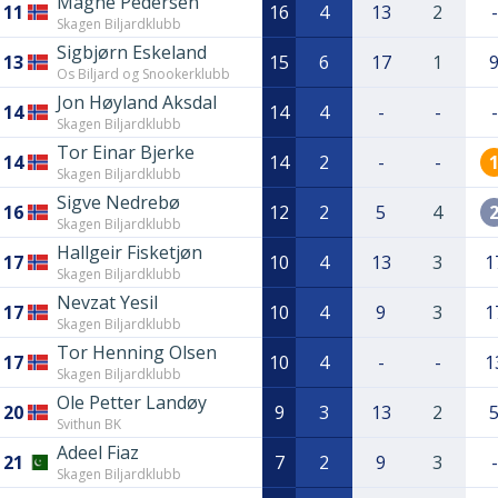
Magne Pedersen
11
16
4
13
2
-
Skagen Biljardklubb
Sigbjørn Eskeland
13
15
6
17
1
Os Biljard og Snookerklubb
Jon Høyland Aksdal
14
14
4
-
-
-
Skagen Biljardklubb
Tor Einar Bjerke
14
14
2
-
-
Skagen Biljardklubb
Sigve Nedrebø
16
12
2
5
4
Skagen Biljardklubb
Hallgeir Fisketjøn
17
10
4
13
3
1
Skagen Biljardklubb
Nevzat Yesil
17
10
4
9
3
1
Skagen Biljardklubb
Tor Henning Olsen
17
10
4
-
-
1
Skagen Biljardklubb
Ole Petter Landøy
20
9
3
13
2
Svithun BK
Adeel Fiaz
21
7
2
9
3
-
Skagen Biljardklubb