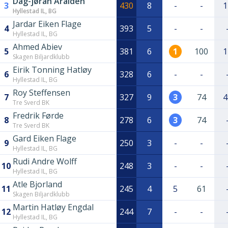
Dag-jøran Aralden
3
430
8
-
-
1
Hyllestad IL, BG
Jardar Eiken Flage
4
393
5
-
-
Hyllestad IL, BG
Ahmed Abiev
5
381
6
1
100
1
Skagen Biljardklubb
Eirik Tonning Hatløy
6
328
6
-
-
Hyllestad IL, BG
Roy Steffensen
7
327
9
3
74
4
Tre Sverd BK
Fredrik Førde
8
278
6
3
74
Tre Sverd BK
Gard Eiken Flage
9
250
3
-
-
Hyllestad IL, BG
Rudi Andre Wolff
10
248
3
-
-
Hyllestad IL, BG
Atle Bjorland
11
245
4
5
61
Skagen Biljardklubb
Martin Hatløy Engdal
12
244
7
-
-
Hyllestad IL, BG