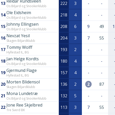
Reidar Rundsveen
13
222
3
-
-
Os Biljard og Snookerklubb
Ole Eidsheim
14
218
4
-
-
Os Biljard og Snookerklubb
Johnny Ellingsen
15
208
6
9
49
1
Os Biljard og Snookerklubb
Nevzat Yesil
16
204
3
7
55
Skagen Biljardklubb
Tommy Wolff
17
193
2
-
-
Hyllestad IL, BG
Jan Helge Kordts
18
180
4
-
-
Os Biljard og Snookerklubb
Gjermund Flage
19
157
4
-
-
Hyllestad IL, BG
Morten Blidensol
20
136
2
2
87
Skagen Biljardklubb
Mona Lundetræ
21
132
5
-
-
Os Biljard og Snookerklubb
Jone Ree Skjelbred
22
113
3
7
55
Tre Sverd BK