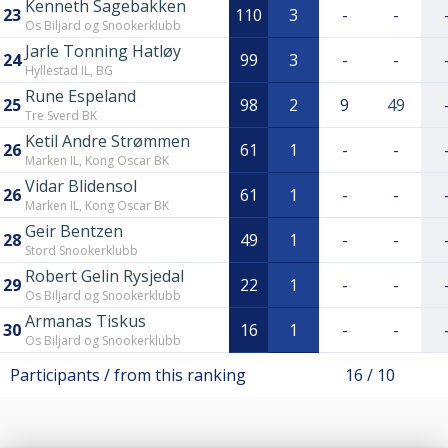
Kenneth Sagebakken
23
110
3
-
-
Os Biljard og Snookerklubb
Jarle Tonning Hatløy
24
99
3
-
-
Hyllestad IL, BG
Rune Espeland
25
98
2
9
49
Tre Sverd BK
Ketil Andre Strømmen
26
61
1
-
-
Marken IL, Kong Oscar BK
Vidar Blidensol
26
61
1
-
-
Marken IL, Kong Oscar BK
Geir Bentzen
28
49
1
-
-
Stord Snookerklubb
Robert Gelin Rysjedal
29
22
1
-
-
Os Biljard og Snookerklubb
Armanas Tiskus
30
16
1
-
-
Os Biljard og Snookerklubb
Participants / from this ranking
16 / 10