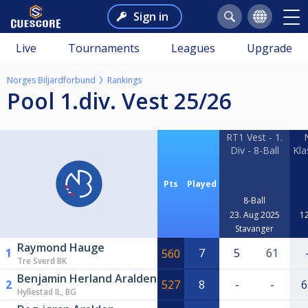
Sign in
Live
Tournaments
Leagues
Upgrade
Norges Biljardforbund
Rankings
Pool 1.div. Vest 25/26
RT1 Vest - 1.
Div - 8-Ball
Kla
Pts
Played
8-Ball
23. Aug 2025
12
Stavanger
Raymond Hauge
1
7
5
61
560
Tre Sverd BK
Benjamin Herland Aralden
2
527
8
-
-
6
Hyllestad IL, BG