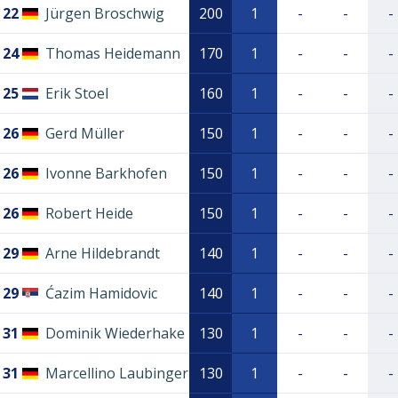
22
Jürgen Broschwig
200
1
-
-
-
24
Thomas Heidemann
170
1
-
-
-
25
Erik Stoel
160
1
-
-
-
26
Gerd Müller
150
1
-
-
-
26
Ivonne Barkhofen
150
1
-
-
-
26
Robert Heide
150
1
-
-
-
29
Arne Hildebrandt
140
1
-
-
-
29
Ćazim Hamidovic
140
1
-
-
-
31
Dominik Wiederhake
130
1
-
-
-
31
Marcellino Laubinger
130
1
-
-
-