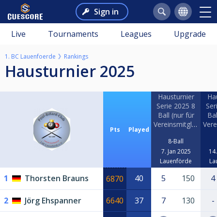
Sign in
Live
Tournaments
Leagues
Upgrade
1. BC Lauenfoerde
Rankings
Hausturnier 2025
Hausturnier
Hau
Serie 2025 8
Ser
Ball (nur für
Bal
Vereinsmitglieder)
Pts
Played
8-Ball
7. Jan 2025
14.
Lauenförde
La
1
Thorsten Brauns
40
5
150
4
6870
2
Jörg Ehspanner
6640
37
7
130
-