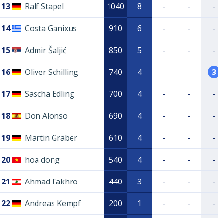
13
Ralf Stapel
1040
8
-
-
-
14
Costa Ganixus
910
6
-
-
-
15
Admir Šaljić
850
5
-
-
-
16
Oliver Schilling
740
4
-
-
3
17
Sascha Edling
700
4
-
-
-
18
Don Alonso
690
4
-
-
-
19
Martin Gräber
610
4
-
-
-
20
hoa dong
540
4
-
-
-
21
Ahmad Fakhro
440
3
-
-
-
22
Andreas Kempf
200
1
-
-
-