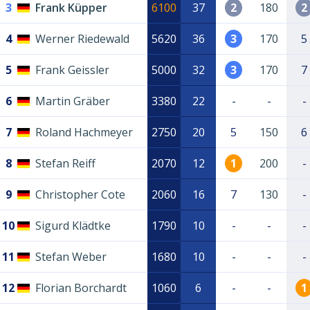
3
Frank Küpper
6100
37
2
180
2
4
Werner Riedewald
5620
36
3
170
5
5
Frank Geissler
5000
32
3
170
7
6
Martin Gräber
3380
22
-
-
-
7
Roland Hachmeyer
2750
20
5
150
6
8
Stefan Reiff
2070
12
1
200
-
9
Christopher Cote
2060
16
7
130
-
10
Sigurd Klädtke
1790
10
-
-
-
11
Stefan Weber
1680
10
-
-
-
12
Florian Borchardt
1060
6
-
-
1