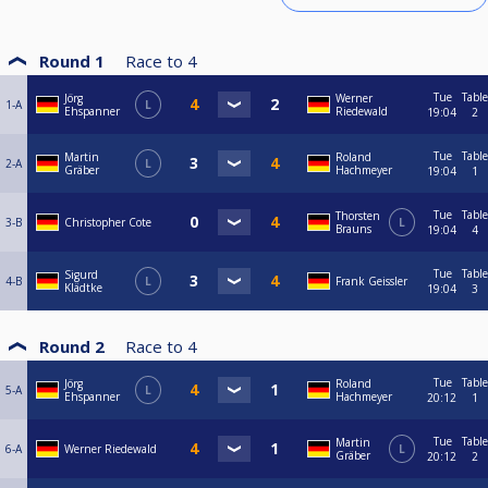
Round 1
Race to
4
Tue
Table
Jörg
Werner
1-A
L
Ehspanner
Riedewald
19:04
2
Tue
Table
Martin
Roland
2-A
L
Gräber
Hachmeyer
19:04
1
Tue
Table
Thorsten
3-B
Christopher Cote
L
Brauns
19:04
4
Tue
Table
Sigurd
4-B
L
Frank Geissler
Klädtke
19:04
3
Round 2
Race to
4
Tue
Table
Jörg
Roland
5-A
L
Ehspanner
Hachmeyer
20:12
1
Tue
Table
Martin
6-A
Werner Riedewald
L
Gräber
20:12
2