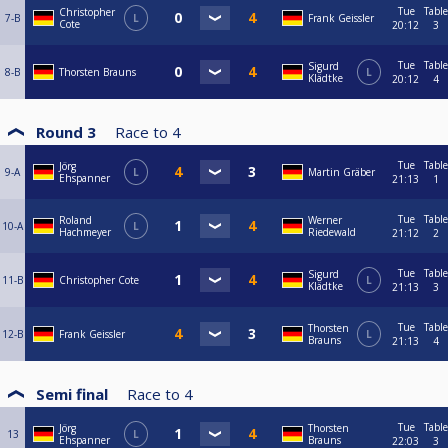
Tue
Table
Christopher
7-B
L
Frank Geissler
Cote
20:12
3
Tue
Table
Sigurd
8-B
Thorsten Brauns
L
Klädtke
20:12
4
Round 3
Race to
4
Tue
Table
Jörg
9-A
L
Martin Gräber
Ehspanner
21:13
1
Tue
Table
Roland
Werner
10-A
L
Hachmeyer
Riedewald
21:12
2
Tue
Table
Sigurd
11-B
Christopher Cote
L
Klädtke
21:13
3
Tue
Table
Thorsten
12-B
Frank Geissler
L
Brauns
21:13
4
Semi final
Race to
4
Tue
Table
Jörg
Thorsten
13
L
Ehspanner
Brauns
22:03
3