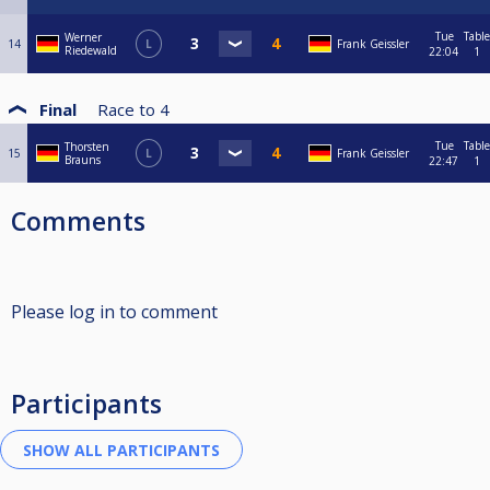
Tue
Table
Werner
14
L
Frank Geissler
Riedewald
22:04
1
Final
Race to
4
Tue
Table
Thorsten
15
L
Frank Geissler
Brauns
22:47
1
Comments
Please log in to comment
Participants