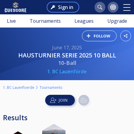
Sign in
Live
Tournaments
Leagues
Upgrade
FOLLOW
June 17, 2025
HAUSTURNIER SERIE 2025 10 BALL
10-Ball
1. BC Lauenförde
1. BC Lauenfoerde
Tournaments
Results