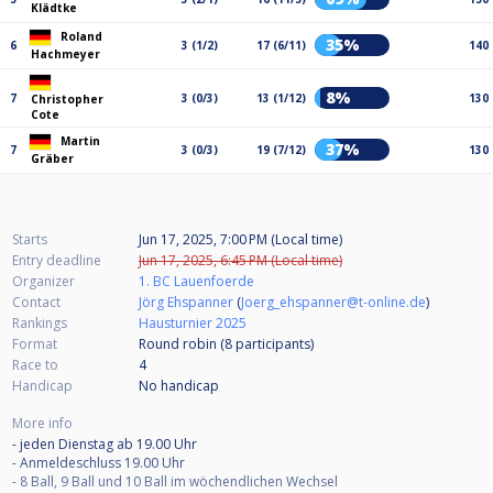
Klädtke
Roland
35%
6
3 (1/2)
17 (6/11)
140
Hachmeyer
8%
7
3 (0/3)
13 (1/12)
130
Christopher
Cote
Martin
37%
7
3 (0/3)
19 (7/12)
130
Gräber
Starts
Jun 17, 2025, 7:00 PM (Local time)
Entry deadline
Jun 17, 2025, 6:45 PM (Local time)
Organizer
1. BC Lauenfoerde
Contact
Jörg Ehspanner
(
Joerg_ehspanner@t-online.de
)
Rankings
Hausturnier 2025
Format
Round robin (8
participants
)
Race to
4
Handicap
No handicap
More info
- jeden Dienstag ab 19.00 Uhr
- Anmeldeschluss 19.00 Uhr
- 8 Ball, 9 Ball und 10 Ball im wöchendlichen Wechsel