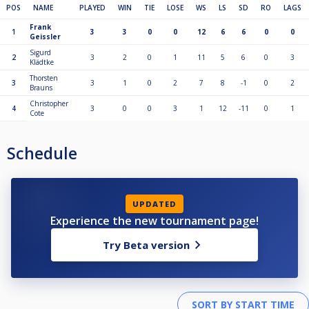
POS
NAME
PLAYED
WIN
TIE
LOSE
WS
LS
SD
RO
LAGS
Frank
1
3
3
0
0
12
6
6
0
0
Geissler
Sigurd
2
3
2
0
1
11
5
6
0
3
Klädtke
Thorsten
3
3
1
0
2
7
8
-1
0
2
Brauns
Christopher
4
3
0
0
3
1
12
-11
0
1
Cote
Schedule
UPDATED
Experience the new tournament page!
Try Beta version