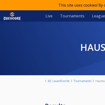
This site uses cookies! By
Live
Tournaments
League
HAU
1. BC Lauenfoerde
Tournaments
Haustur