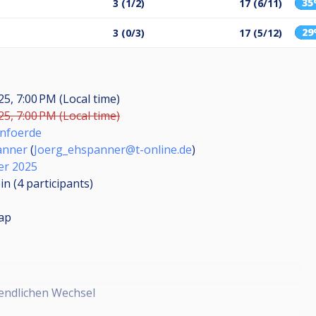
3
3 (1/2)
17 (6/11)
2
3 (0/3)
17 (5/12)
25, 7:00 PM (Local time)
25, 7:00 PM (Local time)
enfoerde
anner
(
Joerg_ehspanner@t-online.de
)
er 2025
in (4
participants
)
ap
chendlichen Wechsel