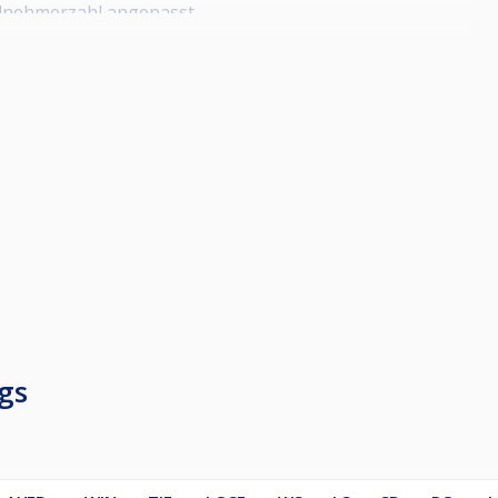
eilnehmerzahl angepasst
einem Money Pool gesammelt und für ein besonders Event
lle Spieler Teilnahmeberechtigt, die an mindestens 40%
 haben.
t stattfinden wird, wird noch bekannt gegeben.
tung vorbehalten
gs