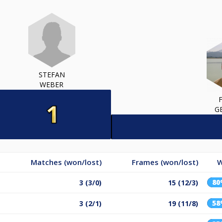
STEFAN
WEBER
G
Matches (won/lost)
Frames (won/lost)
W
8
3 (3/0)
15 (12/3)
5
3 (2/1)
19 (11/8)