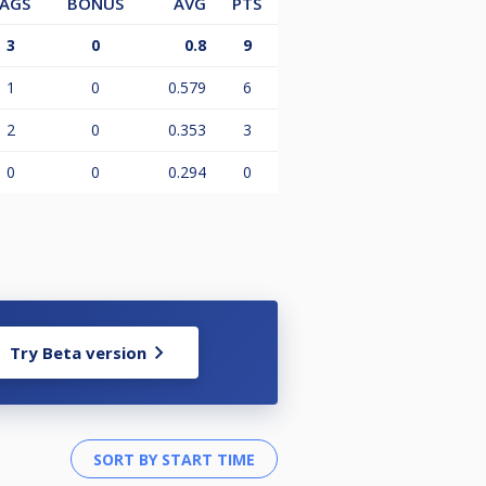
LAGS
BONUS
AVG
PTS
3
0
0.8
9
1
0
0.579
6
2
0
0.353
3
0
0
0.294
0
Try Beta version