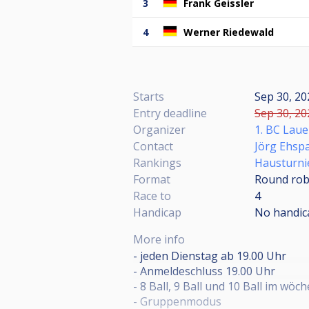
3
Frank Geissler
4
Werner Riedewald
Starts
Sep 30, 20
Entry deadline
Sep 30, 20
Organizer
1. BC Lau
Contact
Jörg Ehsp
Rankings
Hausturni
Format
Round rob
Race to
4
Handicap
No handic
More info
- jeden Dienstag ab 19.00 Uhr
- Anmeldeschluss 19.00 Uhr
- 8 Ball, 9 Ball und 10 Ball im wö
- Gruppenmodus