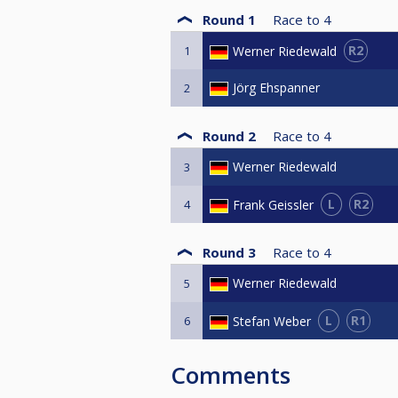
Round 1
Race to
4
R2
Werner Riedewald
1
Jörg Ehspanner
2
Round 2
Race to
4
Werner Riedewald
3
L
R2
Frank Geissler
4
Round 3
Race to
4
Werner Riedewald
5
L
R1
Stefan Weber
6
Comments