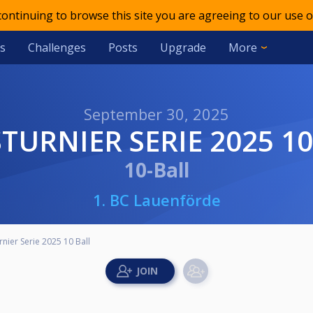
 continuing to browse this site you are agreeing to our use o
s
Challenges
Posts
Upgrade
More
September 30, 2025
STURNIER SERIE 2025 1
10-Ball
1. BC Lauenförde
nier Serie 2025 10 Ball