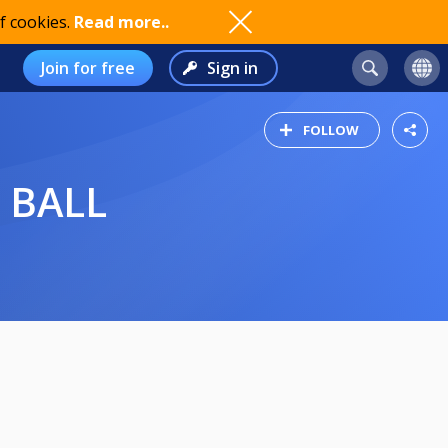
f cookies.
Read more..
Join for free
Sign in
FOLLOW
0 BALL