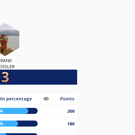
FRANK
EISSLER
in percentage
Points
0%
200
8%
180