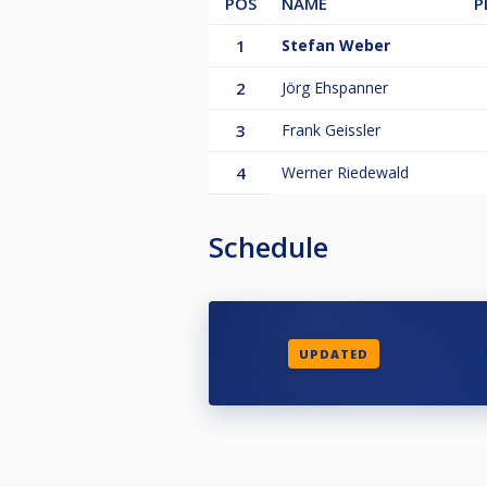
POS
NAME
P
1
Stefan Weber
2
Jörg Ehspanner
3
Frank Geissler
4
Werner Riedewald
Schedule
UPDATED