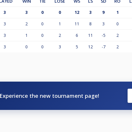
LAYED
WIN
TIE
LOSE
WS
LS
SD
RO
3
3
0
0
12
3
9
1
3
2
0
1
11
8
3
0
3
1
0
2
6
11
-5
2
3
0
0
3
5
12
-7
2
Experience the new tournament page!