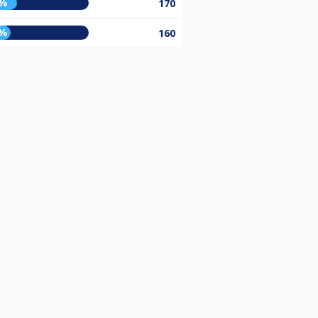
5%
170
9%
160