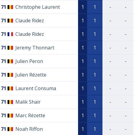
71
Christophe Laurent
1
1
-
-
71
Claude Ridez
1
1
-
-
71
Claude Ridez
1
1
-
-
71
Jeremy Thonnart
1
1
-
-
71
Julien Peron
1
1
-
-
71
Julien Rézette
1
1
-
-
71
Laurent Consuma
1
1
-
-
71
Malik Shair
1
1
-
-
71
Marc Rézette
1
1
-
-
71
Noah Riffon
1
1
-
-