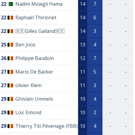
22
Nadim Mowgli Hama
14
7
-
-
22
Raphaël Thirionet
14
6
-
-
22
🇧🇪Gilles Galland🇧🇪
14
3
-
-
25
Ben Joos
13
4
-
-
26
Philippe Baudoin
12
7
-
-
27
Mario De Backer
11
5
-
-
27
olivier Klein
11
3
-
-
29
Ghislain Ummels
10
4
-
-
29
Loic Emond
10
2
-
-
29
Thierry Titi Pévenage (FBB)
10
4
-
-