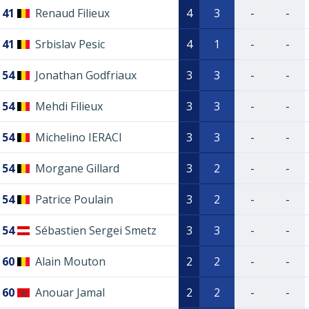
41
Renaud Filieux
4
3
-
-
41
Srbislav Pesic
4
1
-
-
54
Jonathan Godfriaux
3
3
-
-
54
Mehdi Filieux
3
3
-
-
54
Michelino IERACI
3
3
-
-
54
Morgane Gillard
3
2
-
-
54
Patrice Poulain
3
2
-
-
54
Sébastien Sergei Smetz
3
3
-
-
60
Alain Mouton
2
2
-
-
60
Anouar Jamal
2
2
-
-