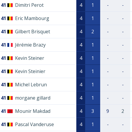
41
Dimitri Perot
4
1
-
-
41
Eric Mambourg
4
1
-
-
41
Gilbert Brisquet
4
2
-
-
41
Jérémie Brazy
4
1
-
-
41
Kevin Steiner
4
1
-
-
41
Kevin Steinier
4
1
-
-
41
Michel Lebrun
4
1
-
-
41
morgane gillard
4
1
-
-
41
Mounir Makdad
4
3
9
2
41
Pascal Vanderuse
4
1
-
-