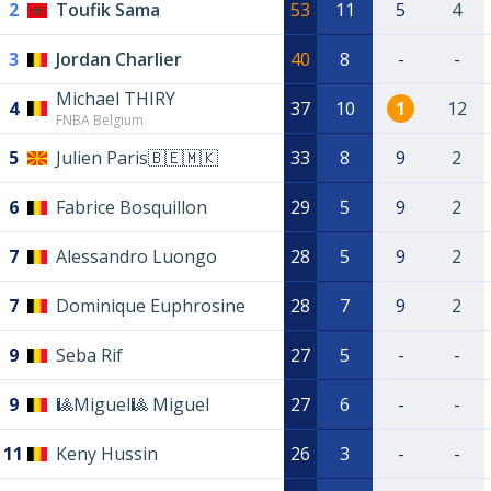
2
Toufik Sama
53
11
5
4
3
Jordan Charlier
40
8
-
-
Michael THIRY
4
37
10
1
12
FNBA Belgium
5
Julien Paris🇧🇪🇲🇰
33
8
9
2
6
Fabrice Bosquillon
29
5
9
2
7
Alessandro Luongo
28
5
9
2
7
Dominique Euphrosine
28
7
9
2
9
Seba Rif
27
5
-
-
9
🎱Miguel🎱 Miguel
27
6
-
-
11
Keny Hussin
26
3
-
-