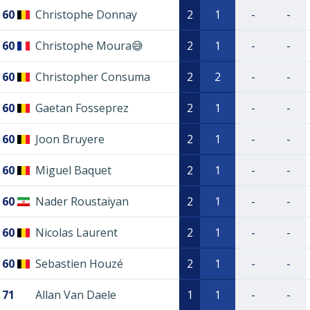
60
Christophe Donnay
2
1
-
-
60
Christophe Moura😅
2
1
-
-
60
Christopher Consuma
2
2
-
-
60
Gaetan Fosseprez
2
1
-
-
60
Joon Bruyere
2
1
-
-
60
Miguel Baquet
2
1
-
-
60
Nader Roustaiyan
2
1
-
-
60
Nicolas Laurent
2
1
-
-
60
Sebastien Houzé
2
1
-
-
71
Allan Van Daele
1
1
-
-