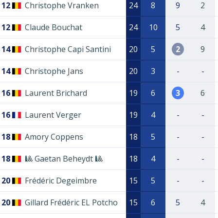
12
Christophe Vranken
24
8
9
2
12
Claude Bouchat
24
10
5
4
14
Christophe Capi Santini
20
5
2
9
14
Christophe Jans
20
3
-
-
16
Laurent Brichard
19
6
3
6
16
Laurent Verger
19
4
-
-
18
Amory Coppens
18
5
-
-
18
🎱 Gaetan Beheydt 🎱
18
4
-
-
20
Frédéric Degeimbre
15
5
-
-
20
Gillard Frédéric EL Potcho
15
6
5
4