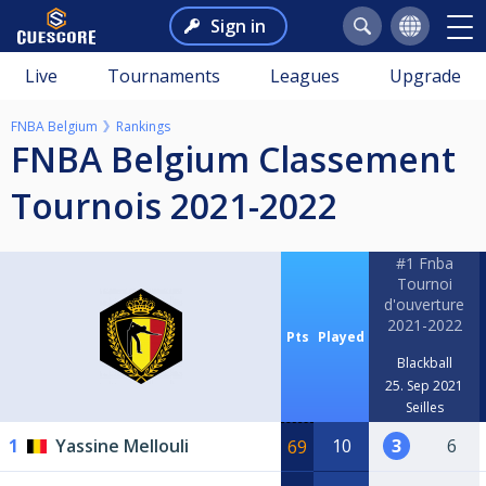
Sign in
Live
Tournaments
Leagues
Upgrade
FNBA Belgium
Rankings
FNBA Belgium Classement
Tournois 2021-2022
#1 Fnba
Tournoi
d'ouverture
2021-2022
Pts
Played
Blackball
25. Sep 2021
Seilles
1
Yassine Mellouli
10
3
6
69