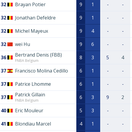
32
Brayan Potier
9
1
-
-
32
Jonathan Defeldre
9
1
-
-
32
Michel Mayeux
9
4
-
-
32
wei Hu
9
6
-
-
Bertrand Denis (FBB)
36
8
3
5
4
FNBA Belgium
37
Francisco Molina Cedillo
6
1
-
-
37
Patrice Lhomme
6
1
-
-
Patrick Gillain
37
6
3
9
2
FNBA Belgium
40
Eric Mouleur
5
3
-
-
41
Blondiau Marcel
4
1
-
-