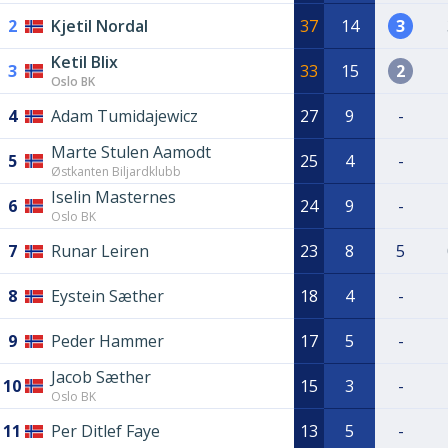
2
Kjetil Nordal
37
14
3
Ketil Blix
3
33
15
2
Oslo BK
4
Adam Tumidajewicz
27
9
-
Marte Stulen Aamodt
5
25
4
-
Østkanten Biljardklubb
Iselin Masternes
6
24
9
-
Oslo BK
7
Runar Leiren
23
8
5
8
Eystein Sæther
18
4
-
9
Peder Hammer
17
5
-
Jacob Sæther
10
15
3
-
Oslo BK
11
Per Ditlef Faye
13
5
-