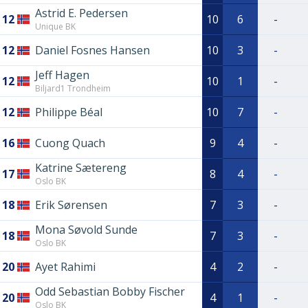
Astrid E. Pedersen
12
10
6
-
Unique BK
12
Daniel Fosnes Hansen
10
3
-
Jeff Hagen
12
10
1
-
Biljard1 Trondheim
12
Philippe Béal
10
7
-
16
Cuong Quach
9
4
-
Katrine Sætereng
17
8
4
-
Oslo BK
18
Erik Sørensen
7
3
-
Mona Søvold Sunde
18
7
3
-
Oslo BK
20
Ayet Rahimi
4
2
-
Odd Sebastian Bobby Fischer
20
4
1
-
Oslo BK