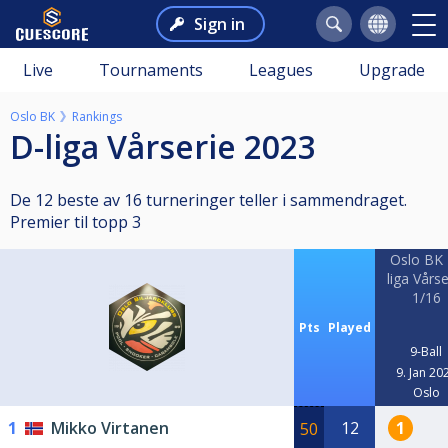
Sign in
Live
Tournaments
Leagues
Upgrade
Oslo BK
Rankings
D-liga Vårserie 2023
De 12 beste av 16 turneringer teller i sammendraget.
Premier til topp 3
Oslo BK 
liga Vårse
1/16
Pts
Played
9-Ball
9. Jan 20
Oslo
1
Mikko Virtanen
12
1
50