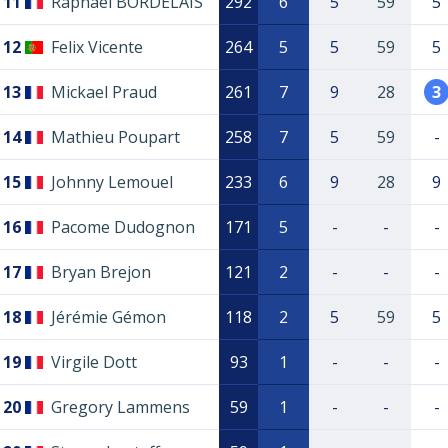
11
Raphaël BORDELAIS
292
6
5
59
5
12
Felix Vicente
264
5
5
59
5
13
Mickael Praud
261
7
9
28
3
14
Mathieu Poupart
258
7
5
59
-
15
Johnny Lemouel
233
6
9
28
9
16
Pacome Dudognon
171
5
-
-
-
17
Bryan Brejon
121
2
-
-
-
18
Jérémie Gémon
118
2
5
59
5
19
Virgile Dott
93
1
-
-
-
20
Gregory Lammens
59
1
-
-
-