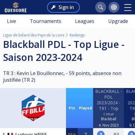
Sign in
Live
Tournaments
Leagues
Upgrade
Ligue de billard des Pays de la Loire
Rankings
Blackball PDL - Top Ligue -
Saison 2023-2024
TR 3 : Kevin Le Bouillonnec, - 59 points, absence non
justifiée (TR 2)
BLACKBALL -
BLA
PDL
2023/2024 -
202
Pts
Played
TR1 - Top
TR
Ligue
Blackball
Bl
4. Nov 2023
9. 
1
Ludovic HEISE
7
3
93
3