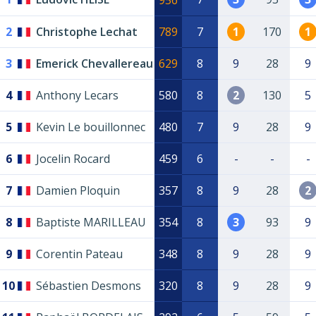
956
2
Christophe Lechat
789
7
1
170
1
3
Emerick Chevallereau
629
8
9
28
9
4
Anthony Lecars
580
8
2
130
5
5
Kevin Le bouillonnec
480
7
9
28
9
6
Jocelin Rocard
459
6
-
-
-
7
Damien Ploquin
357
8
9
28
2
8
Baptiste MARILLEAU
354
8
3
93
9
9
Corentin Pateau
348
8
9
28
9
10
Sébastien Desmons
320
8
9
28
9