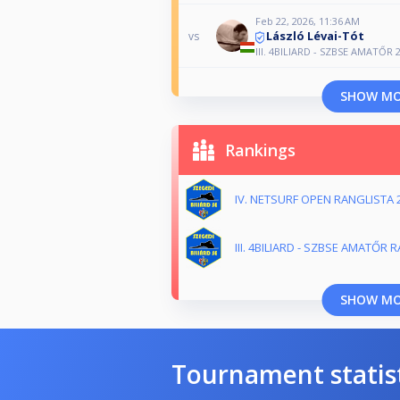
Feb 22, 2026, 11:36 AM
László Lévai-Tót
vs
III. 4BILIARD - SZBSE AMATŐR 2
SHOW M
Rankings
IV. NETSURF OPEN RANGLISTA 
III. 4BILIARD - SZBSE AMATŐR 
SHOW M
Tournament statis