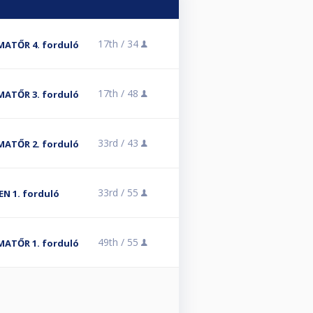
17th /
34
 AMATŐR 4. forduló
17th /
48
 AMATŐR 3. forduló
33rd /
43
 AMATŐR 2. forduló
33rd /
55
EN 1. forduló
49th /
55
 AMATŐR 1. forduló