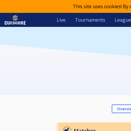
This site uses cookies! By
Live
Tournaments
League
Overvi
Matches