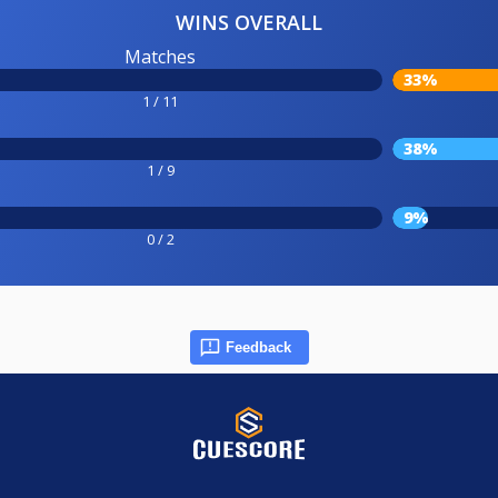
WINS OVERALL
Matches
33%
1 / 11
38%
1 / 9
9%
0 / 2
Feedback