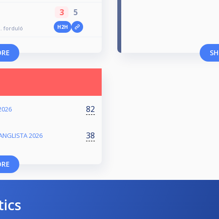
3
5
H2H
. forduló
ORE
SH
82
2026
38
RANGLISTA 2026
ORE
tics