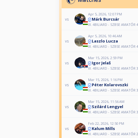
Apr 5, 2026, 12:07 PM
Márk Burcsár
vs
III. 4BILIARD - SZBSE AMATŐR 4
Apr 5, 2026, 10:46 AM
Laszlo Lucza
vs
III. 4BILIARD - SZBSE AMATŐR 4
Mar 15, 2026, 2:59 PM
Igor Jelaš
vs
III. 4BILIARD - SZBSE AMATŐR 3
Mar 15, 2026, 1:16 PM
Péter Kolarovszki
vs
III. 4BILIARD - SZBSE AMATŐR 3
Mar 15, 2026, 11:56 AM
Szilárd Lengyel
vs
III. 4BILIARD - SZBSE AMATŐR 3
Feb 22, 2026, 12:50 PM
Kalum Mills
vs
III. 4BILIARD - SZBSE AMATŐR 2