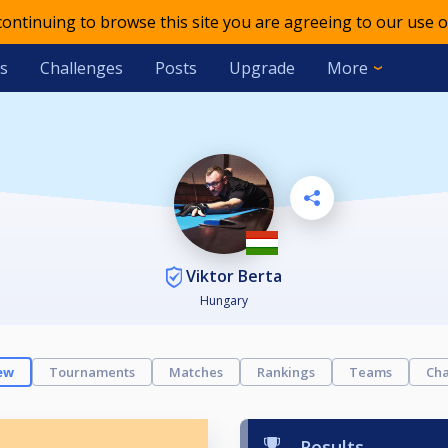
 continuing to browse this site you are agreeing to our use o
s
Challenges
Posts
Upgrade
More
Viktor Berta
Hungary
ew
Tournaments
Matches
Rankings
Teams
Cha
Results