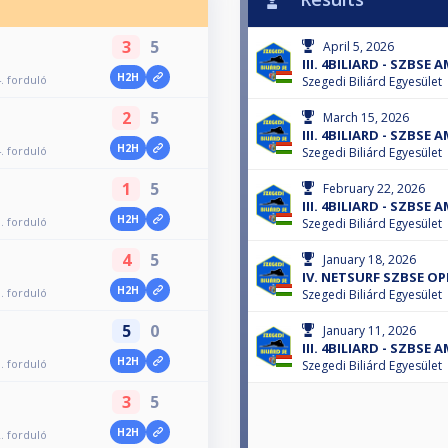
3
5
April 5, 2026
III. 4BILIARD - SZBSE
H2H
. forduló
Szegedi Biliárd Egyesület
2
5
March 15, 2026
III. 4BILIARD - SZBSE
H2H
. forduló
Szegedi Biliárd Egyesület
1
5
February 22, 2026
III. 4BILIARD - SZBSE
H2H
. forduló
Szegedi Biliárd Egyesület
4
5
January 18, 2026
IV. NETSURF SZBSE OP
H2H
. forduló
Szegedi Biliárd Egyesület
5
0
January 11, 2026
III. 4BILIARD - SZBSE
H2H
. forduló
Szegedi Biliárd Egyesület
3
5
H2H
. forduló