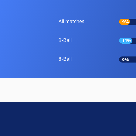
All matches
9%
9-Ball
11%
8-Ball
0%