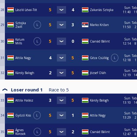
Sun
Tab
28
László Lévai-Tót
Zakariás Sztojka
11:40
1
Sun
Tab
Sztojka
29
L
Marko Križan
Zsolt
11:50
2
Sun
Tab
Kalum
30
L
Csanád Bálint
Mills
12:14
8
Sun
Tab
31
Attila Nagy
Géza Csüllög
L
12:18
1
Sun
Tab
32
Károly Balogh
József Oláh
12:19
1
Loser round 1
Race to
5
Sun
Tab
33
Attila Halász
Károly Balogh
13:10
1
Sun
Tab
34
Győző Kiss
L
Attila Nagy
13:29
2
Sun
Tab
Ágnes
35
L
Csanád Bálint
Korcsok
12:47
8