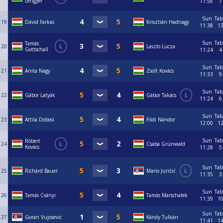
Lengyel
11:56
7
Sun
Tab
19
Dávid Farkas
Krisztián Hadnagy
11:38
1
Sun
Tab
Tamás
20
L
Laszlo Lucza
Gottschall
11:24
4
Sun
Tab
21
Anita Nagy
Zsolt Kovács
11:33
9
Sun
Tab
22
Gábor Latyák
Gábor Takács
L
11:24
6
Sun
Tab
23
Attila Dobosi
Fődi Nándor
12:00
1
Sun
Tab
Róbert
24
L
Csaba Grünwald
Kovács
11:28
5
Sun
Tab
25
Richárd Bauer
Mario Jurišić
L
11:35
3
Sun
Tab
26
Tamás Csányi
Tamás Marschalek
11:39
1
Sun
Tab
27
Goran Vujosevic
Károly Tulkán
11:41
1