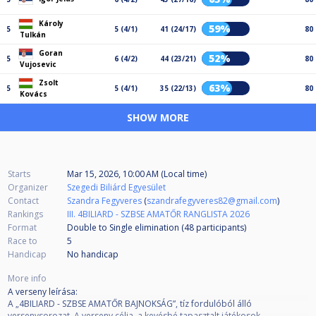
Károly
59%
5
5 (4/1)
41 (24/17)
80
Tulkán
Goran
52%
5
6 (4/2)
44 (23/21)
80
Vujosevic
Zsolt
63%
5
5 (4/1)
35 (22/13)
80
Kovács
SHOW MORE
Starts
Mar 15, 2026, 10:00 AM (Local time)
Organizer
Szegedi Biliárd Egyesület
Contact
Szandra Fegyveres
(
szandrafegyveres82@gmail.com
)
Rankings
III. 4BILIARD - SZBSE AMATŐR RANGLISTA 2026
Format
Double to Single elimination (48
participants
)
Race to
5
Handicap
No handicap
More info
A verseny leírása:
A „4BILIARD - SZBSE AMATŐR BAJNOKSÁG”, tíz fordulóból álló
versenysorozat. A verseny célja, a kevésbé tapasztalt játékosok