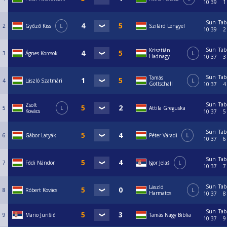
Egyéb rendelkezések:
10:39
1
A verseny egyéb szabályait, az „SZBSE részletes versenyszabályok”
dokumentum tartalmazza.
Sun
Tab
2
Győző Kiss
L
Szilárd Lengyel
A versenykiírást a szervezők indoklás nélkül megváltoztathatják, vagy
10:39
2
módosíthatják.
Sun
Tab
Krisztián
3
Ágnes Korcsok
L
Hadnagy
10:37
3
Sun
Tab
Tamás
4
László Szatmári
L
Gottschall
10:37
4
Sun
Tab
Zsolt
5
L
Attila Greguska
Kovács
10:37
5
Sun
Tab
6
Gábor Latyák
Péter Váradi
L
10:37
6
Sun
Tab
7
Fődi Nándor
Igor Jelaš
L
10:37
7
Sun
Tab
László
8
Róbert Kovács
L
Harmatos
10:37
8
Sun
Tab
9
Mario Jurišić
Tamás Nagy Biblia
10:37
9