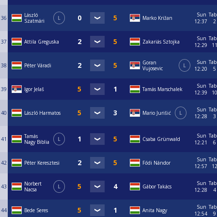
Sun
Tab
László
36
L
Marko Križan
Szatmári
12:37
2
Sun
Tab
37
Attila Greguska
Zakariás Sztojka
12:29
1
Sun
Tab
Goran
38
Péter Váradi
L
Vujosevic
12:20
5
Sun
Tab
39
Igor Jelaš
Tamás Marschalek
12:39
1
Sun
Tab
40
László Harmatos
Mario Jurišić
L
12:28
3
Sun
Tab
Tamás
41
L
Csaba Grünwald
Nagy Biblia
12:21
6
Sun
Tab
42
Péter Keresztesi
Fődi Nándor
12:57
1
Sun
Tab
Norbert
43
L
Gábor Takács
Nacsa
12:28
4
Sun
Tab
44
Bede Seres
Anita Nagy
12:54
9