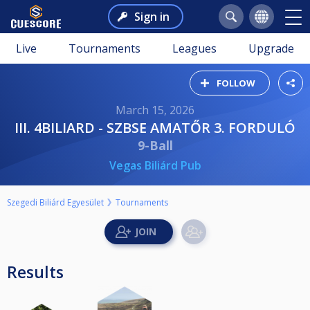
Sign in
Live
Tournaments
Leagues
Upgrade
FOLLOW
March 15, 2026
III. 4BILIARD - SZBSE AMATŐR 3. FORDULÓ
9-Ball
Vegas Biliárd Pub
Szegedi Biliárd Egyesület
Tournaments
Results