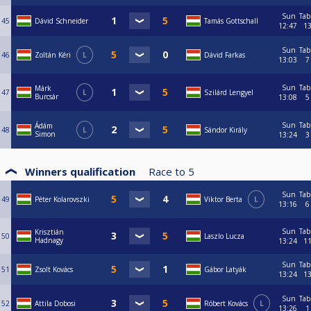
Sun
Tab
45
Dávid Schneider
Tamás Gottschall
12:47
1
Sun
Tab
46
Zoltán Kéri
L
Dávid Farkas
13:03
7
Sun
Tab
Márk
47
L
Szilárd Lengyel
Burcsár
13:08
5
Sun
Tab
Ádám
48
L
Sándor Király
Simon
13:24
3
Winners qualification
Race to
5
Sun
Tab
49
Péter Kolarovszki
Viktor Berta
L
13:16
6
Sun
Tab
Krisztián
50
Laszlo Lucza
Hadnagy
13:24
1
Sun
Tab
51
Zsolt Kovács
Gábor Latyák
13:24
1
Sun
Tab
52
Attila Dobosi
Róbert Kovács
L
13:26
1