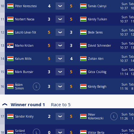
Sun
Tab
10
Péter Keresztesi
Tamás Csányi
10:37
1
Sun
Tab
11
Norbert Nacsa
Károly Tulkán
10:37
1
Sun
Tab
12
László Lévai-Tót
Bede Seres
10:37
1
Sun
Tab
13
Marko Križan
Dávid Schneider
10:37
1
Sun
Tab
14
Kalum Mills
Zoltán Kéri
10:37
1
Sun
Tab
15
Márk Burcsár
Géza Csüllög
11:14
1
Sun
Tab
Ádám
16
L
Károly Balogh
Simon
11:16
8
Winner round 1
Race to
5
Sun
Tab
Péter
17
Sándor Király
L
Kolarovszki
11:26
1
Sun
Tab
Szilárd
18
L
Viktor Berta