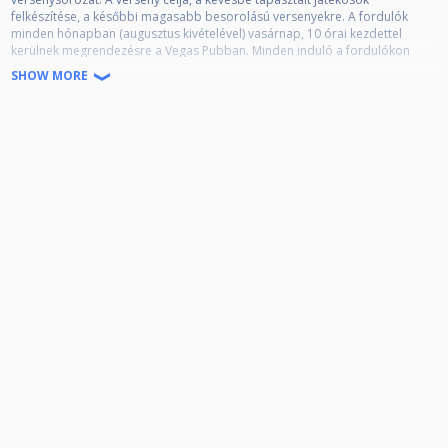
felkészítése, a későbbi magasabb besorolású versenyekre. A fordulók
minden hónapban (augusztus kivételével) vasárnap, 10 órai kezdettel
kerülnek megrendezésre a Vegas Pubban. Minden induló a fordulókon
pontot gyűjt az elért helyezése alapján. A tizedik forduló végén kialakult
SHOW MORE
összesített ranglista alapján, az első 3 helyezett kerül díjazásra. Minden
fordulón 9-es játék kerül megrendezésre, váltott kezdéssel, előretolt
golyókkal, az EPBF versenyszabálya alapján.
Fordulók lebonyolítása:
8 nevezőig: A forduló nem kerül megrendezésre
16 nevezőtől: Csoportmérkőzések, majd a legjobb 8-tól egyenes kiesés.
Végig 5 nyertig.
32 nevezőtől: Dupla KO rendszer, majd a legjobb 16-tól egyenes kiesés.
Végig 5 nyertig.
48 nevezőtől: A versenyszervezők döntése alapján kerül lebonyolításra a
forduló
A fordulók díjazása:
Minden fordulón kisorsolásra kerül egy biliárdos ajándék az indulók
között, a www.4biliard.hu felajánlásában. A forduló végén pedig az első 3
helyezett KUPÁT kap. A legjobb 3 játékosnak a verseny végéig kell
maradnia. Ha közülük valaki nem jelenik meg a forduló végi díjkiosztón,
akkor nem jogosult díjazásra.
Az összesített ranglista díjazása:
1. hely: Serleg + a 4Biliard.hu 40.000.- forintos vásárlási utalványa + az