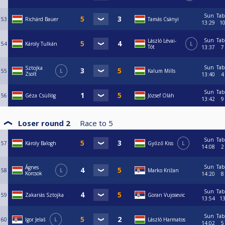
Sun
Tab
53
Richárd Bauer
Tamás Csányi
13:29
1
Sun
Tab
László Lévai-
54
Károly Tulkán
L
Tót
13:37
7
Sun
Tab
Sztojka
55
L
Kalum Mills
Zsolt
13:40
4
Sun
Tab
56
Géza Csüllög
József Oláh
13:42
9
Loser round 2
Race to
5
Sun
Tab
57
Károly Balogh
Győző Kiss
L
14:08
2
Sun
Tab
Ágnes
58
L
Marko Križan
Korcsok
14:20
8
Sun
Tab
59
Zakariás Sztojka
Goran Vujosevic
13:54
1
Sun
Tab
60
Igor Jelaš
L
László Harmatos
14:02
5