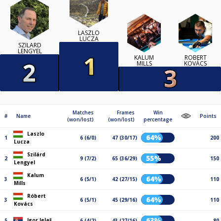
LASZLO
LUCZA
SZILÁRD
LENGYEL
KALUM
RÓBERT
MILLS
KOVÁCS
Matches
Frames
Win
#
Name
Points
(won/lost)
(won/lost)
percentage
Laszlo
64%
1
6 (6/0)
47 (30/17)
200
Lucza
Szilárd
55%
2
9 (7/2)
65 (36/29)
150
Lengyel
Kalum
64%
3
6 (5/1)
42 (27/15)
110
Mills
Róbert
64%
3
6 (5/1)
45 (29/16)
110
Kovács
63%
Igor Jelaš
5
6 (4/2)
43 (27/16)
80