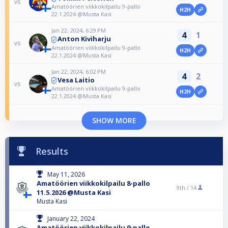
vs
Amatöörien viikkokilpailu 9-pallo
H2H
22.1.2024 @Musta Kasi
Jan 22, 2024, 6:29 PM
4
1
Anton Kiviharju
vs
Amatöörien viikkokilpailu 9-pallo
H2H
22.1.2024 @Musta Kasi
Jan 22, 2024, 6:02 PM
4
2
Vesa Laitio
vs
Amatöörien viikkokilpailu 9-pallo
H2H
22.1.2024 @Musta Kasi
SHOW MORE
Results
May 11, 2026
Amatöörien viikkokilpailu 8-pallo
9th /
14
11.5.2026 @Musta Kasi
Musta Kasi
January 22, 2024
Amatöörien viikkokilpailu 9-pallo