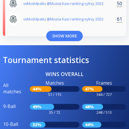
50
viikkokilpailu @Musta Kasi ranking syksy 2023
61
viikkokilpailu @Musta Kasi ranking syksy 2022
SHOW MORE
Tournament statistics
WINS OVERALL
Matches
Frames
All
44%
47%
matches
51 / 115
344 / 727
9-Ball
49%
48%
35 / 72
248 / 513
10-Ball
32%
44%