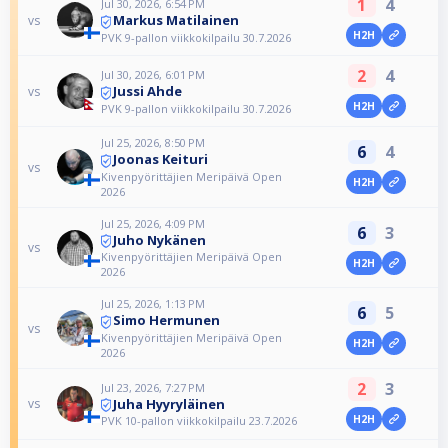
1
4
Jul 30, 2026, 6:54 PM
Markus Matilainen
vs
H2H
PVK 9-pallon viikkokilpailu 30.7.2026
2
4
Jul 30, 2026, 6:01 PM
Jussi Ahde
vs
H2H
PVK 9-pallon viikkokilpailu 30.7.2026
Jul 25, 2026, 8:50 PM
6
4
Joonas Keituri
vs
Kivenpyörittäjien Meripäivä Open
H2H
2026
Jul 25, 2026, 4:09 PM
6
3
Juho Nykänen
vs
Kivenpyörittäjien Meripäivä Open
H2H
2026
Jul 25, 2026, 1:13 PM
6
5
Simo Hermunen
vs
Kivenpyörittäjien Meripäivä Open
H2H
2026
2
3
Jul 23, 2026, 7:27 PM
Juha Hyyryläinen
vs
H2H
PVK 10-pallon viikkokilpailu 23.7.2026