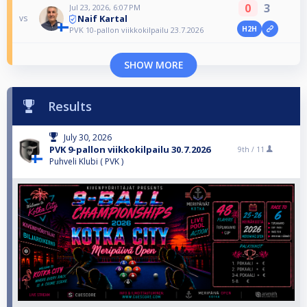
0
3
Jul 23, 2026, 6:07 PM
Naif Kartal
vs
H2H
PVK 10-pallon viikkokilpailu 23.7.2026
SHOW MORE
Results
July 30, 2026
PVK 9-pallon viikkokilpailu 30.7.2026
9th /
11
Puhveli Klubi ( PVK )