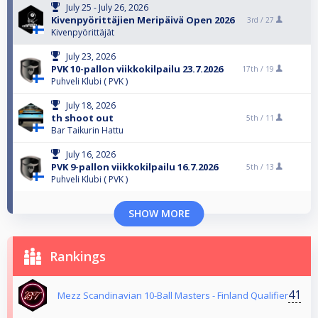
July 25 - July 26, 2026
Kivenpyörittäjien Meripäivä Open 2026
3rd /
27
Kivenpyörittäjät
July 23, 2026
PVK 10-pallon viikkokilpailu 23.7.2026
17th /
19
Puhveli Klubi ( PVK )
July 18, 2026
th shoot out
5th /
11
Bar Taikurin Hattu
July 16, 2026
PVK 9-pallon viikkokilpailu 16.7.2026
5th /
13
Puhveli Klubi ( PVK )
SHOW MORE
Rankings
41
Mezz Scandinavian 10-Ball Masters - Finland Qualifier