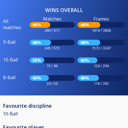
WINS OVERALL
Matches
Frames
All
46%
48%
matches
284 / 617
1814 / 3806
9-Ball
48%
48%
245 / 515
1572 / 3247
10-Ball
33%
42%
15 / 46
124 / 294
8-Ball
43%
45%
24 / 56
118 / 265
Favourite discipline
10-Ball
Favourite player