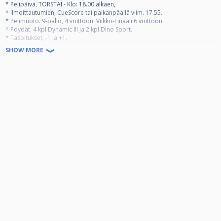
* Pelipäivä, TORSTAI - Klo: 18.00 alkaen,
* Ilmoittautumien, CueScore tai paikanpäällä viim. 17.55.
* Pelimuoto. 9-pallo, 4 voittoon. Viikko-Finaali 6 voittoon.
* Pöydät, 4 kpl Dynamic III ja 2 kpl Dino Sport.
* Tasoitukset, -1 ja +1.
* Aloittaja arvotaan, vuoroaloitukset
SHOW MORE
* Osallistumismaksu klubin jäseniltä 10€. Vieraat15€, josta klubille 5€.
* Palkinnot os. määrästä riippuen (1. 50% 2. 30% 3-4. 10%.)
* RG-listaan kerääntyy pisteet jokaisesta käydystä viikkokisasta 4
kuukauden ajan. ( tämä siis suosii aktiivisia pelaajia! )
* Viikkokisoista menee 2 euroa per pelaaja finaali pottiin.
* Rankingin 8 eniten pisteitä kerännyttä pelaajaa pääsee syksyn päätös
Finaaliin.
* Lisä-Infot klubilta tai s-postilla, pvk.klubi@gmail.com
* Tobias Sandström, Niko Hyvönen, Juha Hyyryläinen
*Syys-Ranking päätös Finaali*
* Syys RG-finaali pelataan lauantaina 13.12.2025 klo.12.00.
* Finaalin pelimuoto. 9-pallo, pelit 6 voittoon.
* Pöydät, 4 kpl Dynamic III ja 2 kpl Dino Sport.
* Tasoitukset, -1 ja +1.
* Osallistumismaksu 10€/15€, joka käytetään Finaalin palkintoihin.
* Palkintopotti: 4 kuukauden aikana kertynyt viikkokisa potti + finaalin os.
maksut.
* Palkinnot loppu Finaalissa: (1. 50% 2. 30% 3-4. 10%.)