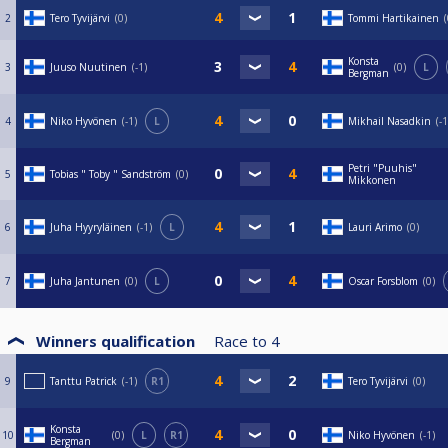
2
Tero Tyvijärvi
0
Tommi Hartikainen
Konsta
3
Juuso Nuutinen
-1
0
L
Bergman
4
Niko Hyvönen
-1
L
Mikhail Nasadkin
-1
Petri "Puuhis"
5
Tobias " Toby " Sandström
0
Mikkonen
6
Juha Hyyryläinen
-1
L
Lauri Arimo
0
7
Juha Jantunen
0
L
Oscar Forsblom
0
Winners qualification
Race to
4
9
Tanttu Patrick
-1
R1
Tero Tyvijärvi
0
Konsta
10
0
L
R1
Niko Hyvönen
-1
Bergman