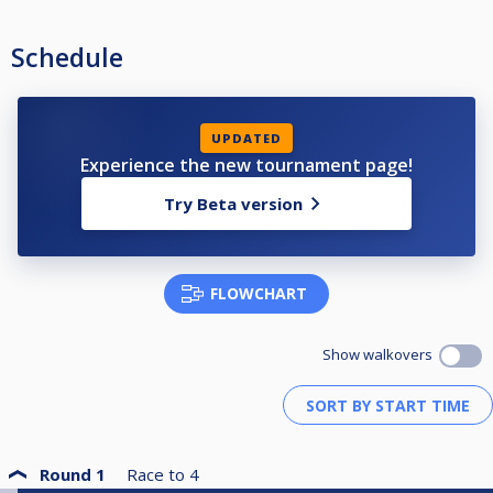
* Lisä-Infot klubilta tai s-postilla,
pvk.klubi@gmail.com
* Tobias Sandström, Niko Hyvönen, Juha Hyyryläinen.
Schedule
* TERVETULOA VIIKKOKISOIHIN PUHVELI-KLUBILLE*
UPDATED
Experience the new tournament page!
Try Beta version
FLOWCHART
Show walkovers
Round 1
Race to
4