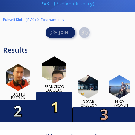
PVK - (Puh.veli-klubi ry)
Puhveli Klubi ( PVK )
Tournaments
Results
FRANCISCO
LAGULAO
TANTTU
PATRICK
OSCAR
NIKO
FORSBLOM
HYVÖNEN