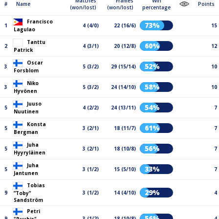
Matches
Frames
Win
#
Name
Points
(won/lost)
(won/lost)
percentage
Francisco
73%
1
4 (4/0)
22 (16/6)
15
Lagulao
Tanttu
60%
2
4 (3/1)
20 (12/8)
12
Patrick
Oscar
52%
3
5 (3/2)
29 (15/14)
10
Forsblom
Niko
58%
3
5 (3/2)
24 (14/10)
10
Hyvönen
Juuso
54%
5
4 (2/2)
24 (13/11)
7
Nuutinen
Konsta
61%
5
3 (2/1)
18 (11/7)
7
Bergman
Juha
56%
5
3 (2/1)
18 (10/8)
7
Hyyryläinen
Juha
33%
5
3 (1/2)
15 (5/10)
7
Jantunen
Tobias
29%
9
3 (1/2)
14 (4/10)
4
”Toby”
Sandström
Petri
56%
9
3 (1/2)
18 (10/8)
4