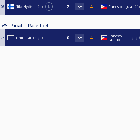
26
Niko Hyvönen
-1
L
Francisco Lagulao
-1
Final
Race to
4
Francisco
27
Tanttu Patrick
-1
-1
Lagulao