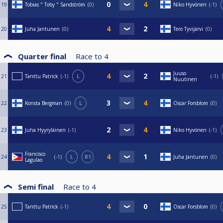
19
Tobias " Toby " Sandström
0
Niko Hyvönen
-1
20
Juha Jantunen
0
Tero Tyvijärvi
0
Quarter final
Race to
4
Juuso
21
Tanttu Patrick
-1
L
-1
Nuutinen
22
Konsta Bergman
0
L
Oscar Forsblom
0
23
Juha Hyyryläinen
-1
Niko Hyvönen
-1
Francisco
24
-1
L
R1
Juha Jantunen
0
Lagulao
Semi final
Race to
4
25
Tanttu Patrick
-1
Oscar Forsblom
0