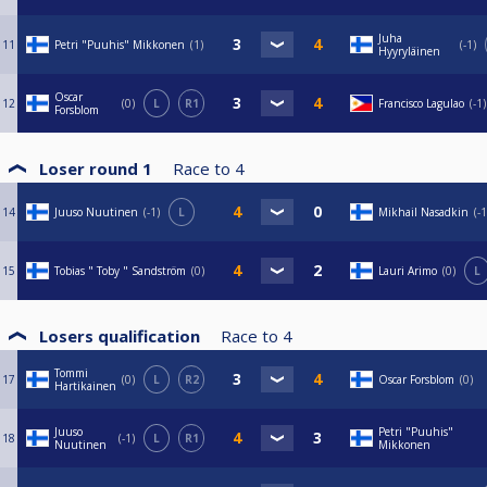
Juha
11
Petri "Puuhis" Mikkonen
1
-1
Hyyryläinen
Oscar
12
0
L
R1
Francisco Lagulao
-1
Forsblom
Loser round 1
Race to
4
14
Juuso Nuutinen
-1
L
Mikhail Nasadkin
-1
15
Tobias " Toby " Sandström
0
Lauri Arimo
0
L
Losers qualification
Race to
4
Tommi
17
0
L
R2
Oscar Forsblom
0
Hartikainen
Juuso
Petri "Puuhis"
18
-1
L
R1
Nuutinen
Mikkonen