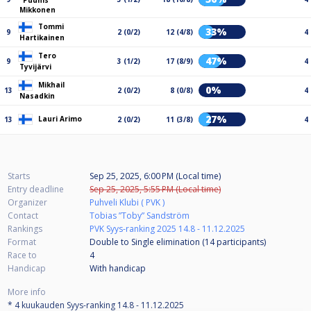
"Puuhis"
Mikkonen
Tommi
33%
9
2 (0/2)
12 (4/8)
4
Hartikainen
Tero
47%
9
3 (1/2)
17 (8/9)
4
Tyvijärvi
Mikhail
0%
13
2 (0/2)
8 (0/8)
4
Nasadkin
27%
Lauri Arimo
13
2 (0/2)
11 (3/8)
4
Starts
Sep 25, 2025, 6:00 PM (Local time)
Entry deadline
Sep 25, 2025, 5:55 PM (Local time)
Organizer
Puhveli Klubi ( PVK )
Contact
Tobias ”Toby” Sandström
Rankings
PVK Syys-ranking 2025 14.8 - 11.12.2025
Format
Double to Single elimination (14
participants
)
Race to
4
Handicap
With handicap
More info
* 4 kuukauden Syys-ranking 14.8 - 11.12.2025