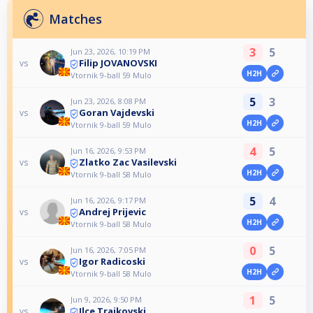
Matches
3
5
Jun 23, 2026, 10:19 PM
Filip JOVANOVSKI
vs
H2H
Vtornik 9-ball 59 Mulo
5
3
Jun 23, 2026, 8:08 PM
Goran Vajdevski
vs
H2H
Vtornik 9-ball 59 Mulo
4
5
Jun 16, 2026, 9:53 PM
Zlatko Zac Vasilevski
vs
H2H
Vtornik 9-ball 58 Mulo
5
4
Jun 16, 2026, 9:17 PM
Andrej Prijevic
vs
H2H
Vtornik 9-ball 58 Mulo
0
5
Jun 16, 2026, 7:05 PM
Igor Radicoski
vs
H2H
Vtornik 9-ball 58 Mulo
1
5
Jun 9, 2026, 9:50 PM
Ilce Trajkovski
vs