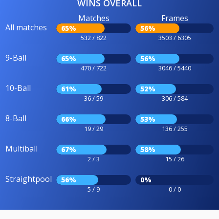
WINS OVERALL
Matches
Frames
All matches
65%
56%
532 / 822
3503 / 6305
9-Ball
65%
56%
470 / 722
3046 / 5440
10-Ball
61%
52%
36 / 59
306 / 584
8-Ball
66%
53%
19 / 29
136 / 255
Multiball
67%
58%
2 / 3
15 / 26
Straightpool
56%
0%
5 / 9
0 / 0