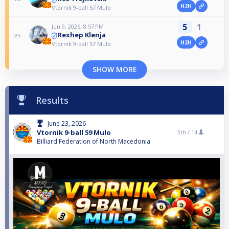
H2H
Vtornik 9-ball 57 Mulo
5
1
Jun 9, 2026, 8:57 PM
Rexhep Klenja
vs
H2H
Vtornik 9-ball 57 Mulo
SHOW MORE
Results
June 23, 2026
Vtornik 9-ball 59 Mulo
5th /
14
Billiard Federation of North Macedonia