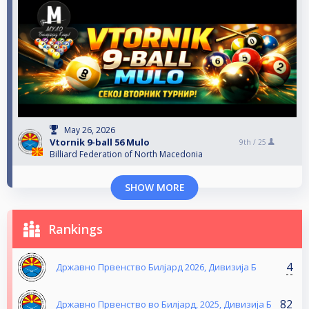
May 26, 2026
Vtornik 9-ball 56 Mulo
9th /
25
Billiard Federation of North Macedonia
SHOW MORE
Rankings
4
Државно Првенство Билјард 2026, Дивизија Б
82
Државно Првенство во Билјард, 2025, Дивизија Б