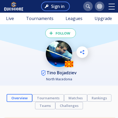
Sign in
Live
Tournaments
Leagues
Upgrade
FOLLOW
Tino Bojadziev
North Macedonia
Overview
Tournaments
Matches
Rankings
Teams
Challenges