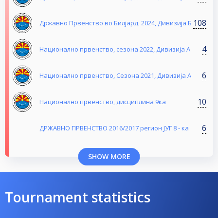
108
Државно Првенство во Билјард, 2024, Дивизија Б
4
Национално првенство, сезона 2022, Дивизија А
6
Национално првенство, Сезона 2021, Дивизија А
10
Национално првенство, дисциплина 9ка
6
ДРЖАВНО ПРВЕНСТВО 2016/2017 регион ЈУГ 8 - ка
SHOW MORE
Tournament statistics