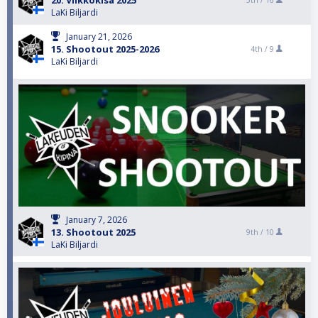
20. Viikkokisa 2025
5th /
16
LaKi Biljardi
January 21, 2026
15. Shootout 2025-2026
4th /
9
LaKi Biljardi
January 7, 2026
13. Shootout 2025
9th /
10
LaKi Biljardi