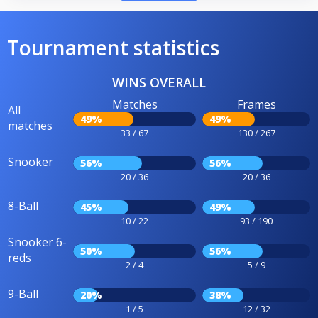
Tournament statistics
WINS OVERALL
Matches
Frames
All
49%
49%
matches
33 / 67
130 / 267
Snooker
56%
56%
20 / 36
20 / 36
8-Ball
45%
49%
10 / 22
93 / 190
Snooker 6-
50%
56%
reds
2 / 4
5 / 9
9-Ball
20%
38%
1 / 5
12 / 32