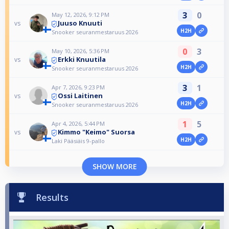
3
0
May 12, 2026, 9:12 PM
Juuso Knuuti
vs
H2H
Snooker seuranmestaruus 2026
0
3
May 10, 2026, 5:36 PM
Erkki Knuutila
vs
H2H
Snooker seuranmestaruus 2026
3
1
Apr 7, 2026, 9:23 PM
Ossi Laitinen
vs
H2H
Snooker seuranmestaruus 2026
1
5
Apr 4, 2026, 5:44 PM
Kimmo "Keimo" Suorsa
vs
H2H
Laki Pääsiäis 9-pallo
SHOW MORE
Results