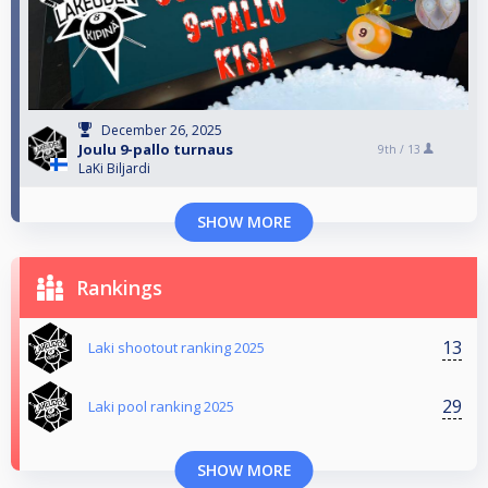
December 26, 2025
Joulu 9-pallo turnaus
9th /
13
LaKi Biljardi
SHOW MORE
Rankings
13
Laki shootout ranking 2025
29
Laki pool ranking 2025
SHOW MORE