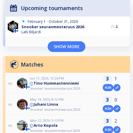
Upcoming tournaments
February 1 - October 31, 2026
Snooker seuranmestaruus 2026
21
LaKi Biljardi
SHOW MORE
Matches
3
1
Jun 11, 2026, 10:26 PM
Tino Hummastenniemi
vs
H2H
Snooker seuranmestaruus 2026
3
0
May 14, 2026, 8:12 PM
Juhani Linna
vs
H2H
Snooker seuranmestaruus 2026
3
2
May 12, 2026, 9:13 PM
Arto Kopola
vs
H2H
Snooker seuranmestaruus 2026